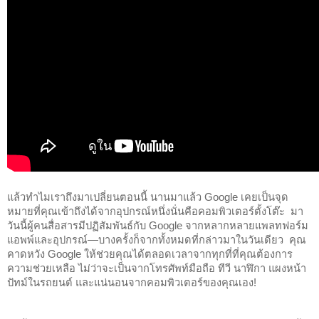
แล้วทำไมเราถึงมาเปลี่ยนตอนนี้ นานมาแล้ว Google เคยเป็นจุด
หมายที่คุณเข้าถึงได้จากอุปกรณ์หนึ่งนั่นคือคอมพิวเตอร์ตั้งโต๊ะ  มา
วันนี้ผู้คนสื่อสารมีปฏิสัมพันธ์กับ Google จากหลากหลายแพลทฟอร์ม 
แอพพ์และอุปกรณ์—บางครั้งก็จากทั้งหมดที่กล่าวมาในวันเดียว  คุณ
คาดหวัง Google ให้ช่วยคุณได้ตลอดเวลาจากทุกที่ที่คุณต้องการ
ความช่วยเหลือ ไม่ว่าจะเป็นจากโทรศัพท์มือถือ ทีวี นาฬิกา แผงหน้า
ปัทม์ในรถยนต์ และแน่นอนจากคอมพิวเตอร์ของคุณเอง!