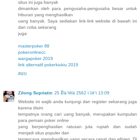
situs ini juga banyak
dimainkan oleh para pengusaha-pengusaha besar untuk
hiburan yang menghasilkan
uang banyak. Saya sediakan link-link website di bawah ini
dan coba sekarang
juga:
masterpoker 88
pokeronlinecc
wargapoker 2019
link alternatif pokerkiukiu 2019
ตอบ
Zilong Supriatin
25 มีนาคม 2562 เวลา 13:09
Website ini wajib anda kunjungi dan register sekarang juga
karena disini
tempatnya orang cari uang banyak, merupakan kumpulan
para pemain poker online
yang berpenghasilan ratusan juta rupiah dan sudah
menjadi situs populer dan
terpercaya menghasilkan uang secara cepat dan efisien. Di