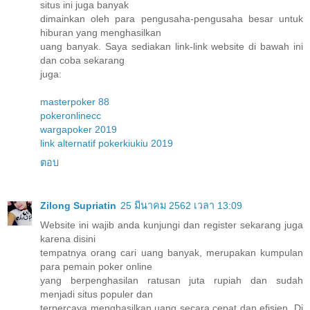
situs ini juga banyak
dimainkan oleh para pengusaha-pengusaha besar untuk
hiburan yang menghasilkan
uang banyak. Saya sediakan link-link website di bawah ini
dan coba sekarang
juga:
masterpoker 88
pokeronlinecc
wargapoker 2019
link alternatif pokerkiukiu 2019
ตอบ
Zilong Supriatin
25 มีนาคม 2562 เวลา 13:09
Website ini wajib anda kunjungi dan register sekarang juga
karena disini
tempatnya orang cari uang banyak, merupakan kumpulan
para pemain poker online
yang berpenghasilan ratusan juta rupiah dan sudah
menjadi situs populer dan
terpercaya menghasilkan uang secara cepat dan efisien. Di