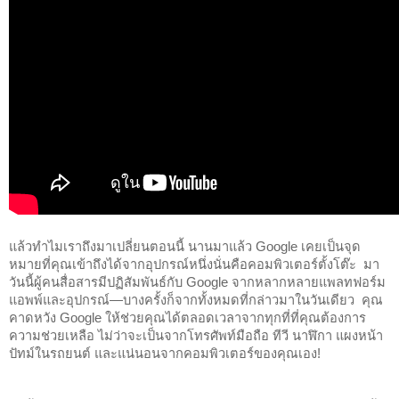
แล้วทำไมเราถึงมาเปลี่ยนตอนนี้ นานมาแล้ว Google เคยเป็นจุด
หมายที่คุณเข้าถึงได้จากอุปกรณ์หนึ่งนั่นคือคอมพิวเตอร์ตั้งโต๊ะ  มา
วันนี้ผู้คนสื่อสารมีปฏิสัมพันธ์กับ Google จากหลากหลายแพลทฟอร์ม 
แอพพ์และอุปกรณ์—บางครั้งก็จากทั้งหมดที่กล่าวมาในวันเดียว  คุณ
คาดหวัง Google ให้ช่วยคุณได้ตลอดเวลาจากทุกที่ที่คุณต้องการ
ความช่วยเหลือ ไม่ว่าจะเป็นจากโทรศัพท์มือถือ ทีวี นาฬิกา แผงหน้า
ปัทม์ในรถยนต์ และแน่นอนจากคอมพิวเตอร์ของคุณเอง!