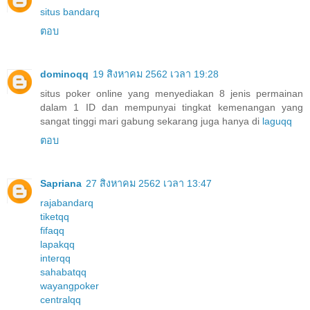
situs bandarq
ตอบ
dominoqq
19 สิงหาคม 2562 เวลา 19:28
situs poker online yang menyediakan 8 jenis permainan
dalam 1 ID dan mempunyai tingkat kemenangan yang
sangat tinggi mari gabung sekarang juga hanya di
laguqq
ตอบ
Sapriana
27 สิงหาคม 2562 เวลา 13:47
rajabandarq
tiketqq
fifaqq
lapakqq
interqq
sahabatqq
wayangpoker
centralqq