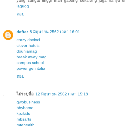
yang sangat tinggi mari gabung sekarang juga hanya di
laguqq
ตอบ
daftar
8 มิถุนายน 2562 เวลา 16:01
crazy davinci
clever hotels
douniamag
break away mag
campus school
power gen italia
ตอบ
ไม่ระบุชื่อ
12 มิถุนายน 2562 เวลา 15:18
gwobusiness
hbyhome
kpzkids
mbsarts
mtehealth