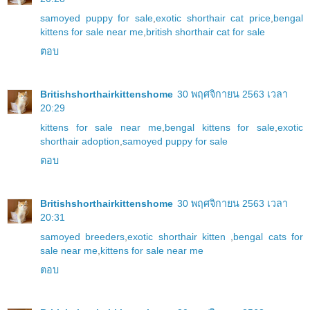
samoyed puppy for sale
,
exotic shorthair cat price
,
bengal
kittens for sale near me
,
british shorthair cat for sale
ตอบ
Britishshorthairkittenshome
30 พฤศจิกายน 2563 เวลา
20:29
kittens for sale near me
,
bengal kittens for sale
,
exotic
shorthair adoption
,
samoyed puppy for sale
ตอบ
Britishshorthairkittenshome
30 พฤศจิกายน 2563 เวลา
20:31
samoyed breeders
,
exotic shorthair kitten
,
bengal cats for
sale near me
,
kittens for sale near me
ตอบ