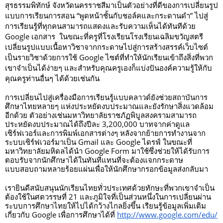
สุรธรรมพิทักษ์ จังหวัดนครราชสีมาเป็นตัวอย่างที่ดีของการเปลี่ยนรูป
แบบการเรียนการสอน “พูดหน้าชั้นกับชอล์คและกระดานดำ” ไปสู่
การเรียนรู้ที่ทุกคนสามารถแสดงและรับความเห็นได้ทันทีด้วย 
Google เอกสาร  ในขณะที่ครูที่โรงเรียนโรงเรียนเฉลิมขวัญสตรี
เปลี่ยนรูปแบบเนื้อหาวิชาจากกระดาษไปสู่การสร้างสรรค์เว็บไซต์
เป็นรายวิชาด้วยการใช้ Google ไซต์ที่ทำให้นักเรียนเข้าถึงสิ่งที่พวก
เขาจำเป็นได้ง่ายๆ และสำหรับคุณครูเองก็แบ่งปันองค์ความรู้ให้กับ
คุณครูท่านอื่นๆ ได้ด้วยเช่นกัน  
การเปลี่ยนไปสู่เครื่องมือการเรียนรู้แบบคลาวด์ยังช่วยสถาบันการ
ศึกษาไทยหลายๆ แห่งประหยัดงบประมาณและยังรักษาสิ่งแวดล้อม
อีกด้วย ตัวอย่างเช่นมหาวิทยาลัยราชภัฏพิบูลสงครามสามารถ
ประหยัดงบประมาณได้ถึงปีละ 3,200,000 บาทจากค่าดูแล
เซิร์ฟเวอร์และการพิมพ์เอกสารต่างๆ หลังจากย้ายการทำงานจาก
ระบบเซิร์ฟเวอร์มาเป็น Gmail และ Google ไดรฟ์ ในขณะที่
มหาวิทยาลัยมหิดลได้นำ Google Form มาใช้ซึ่งช่วยให้ได้รับการ
ตอบรับจากนักศึกษาได้ในทันทีแทนที่จะต้องแจกกระดาษ
แบบสอบถามหลายร้อยแผ่นเพื่อให้นักศึกษากรอกข้อมูลส่งกลับมา
เรายินดีสนับสนุนนักเรียนไทยทั่วประเทศด้วยทักษะที่พวกเขาจำเป็น
ต้องใช้ในศตวรรษที่ 21 และภูมิใจที่เป็นส่วนหนึ่งในการเปลี่ยนผ่าน
ระบบการศึกษาไทยให้ไปได้กว้างไกลยิ่งขึ้น เรียนรู้ข้อมูลเพิ่มเติม
เกี่ยวกับ Google เพื่อการศึกษาได้ที่ 
http://www.google.com/edu/