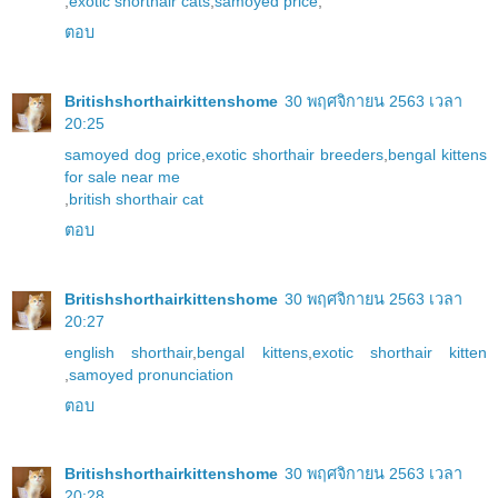
,
exotic shorthair cats
,
samoyed price
,
ตอบ
Britishshorthairkittenshome
30 พฤศจิกายน 2563 เวลา
20:25
samoyed dog price
,
exotic shorthair breeders
,
bengal kittens
for sale near me
,
british shorthair cat
ตอบ
Britishshorthairkittenshome
30 พฤศจิกายน 2563 เวลา
20:27
english shorthair
,
bengal kittens
,
exotic shorthair kitten
,
samoyed pronunciation
ตอบ
Britishshorthairkittenshome
30 พฤศจิกายน 2563 เวลา
20:28