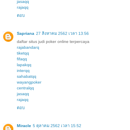
jasaqq
rajaqq
ตอบ
Sapriana
27 สิงหาคม 2562 เวลา 13:56
daftar situs judi poker online terpercaya
rajabandarq
tiketqq
fifaqq
lapakqq
interqq
sahabatqq
wayangpoker
centralqq
jasaqq
rajaqq
ตอบ
Miracle
5 ตุลาคม 2562 เวลา 15:52