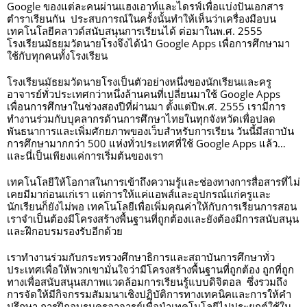
Google ของแต่ละคนผ่านแฮงเอาท์และไดรฟ์เพื่อแบ่งปันเอกสาร
ตำราเรียนกัน  ประสบการณ์ในครั้งนั้นทำให้เห็นว่าเครื่องมือบน
เทคโนโลยีคลาวด์สนับสนุนการเรียนได้ ต่อมาในพ.ศ. 2555 
โรงเรียนมัธยมวัดนายโรงจึงได้นำ Google Apps เพื่อการศึกษามา
ใช้กับทุกคนทั้งโรงเรียน 
โรงเรียนมัธยมวัดนายโรงเป็นตัวอย่างหนึ่งของนักเรียนและครู
อาจารย์ทั่วประเทศกว่าหนึ่งล้านคนที่เปลี่ยนมาใช้ Google Apps 
เพื่อนการศึกษาในช่วงสองปีที่ผ่านมา ตั้งแต่ปีพ.ศ. 2555 เรามีการ
ทำงานร่วมกับบุคลากรด้านการศึกษาไทยในทุกจังหวัดเพื่อปลด
พันธนาการและเพิ่มศักยภาพของเว็บสำหรับการเรียน วันนี้มีสถาบัน
การศึกษามากกว่า 500 แห่งทั่วประเทศที่ใช้ Google Apps แล้ว… 
และนี่เป็นเพียงแค่การเริ่มต้นของเรา 
เทคโนโลยีให้โอกาสในการเข้าถึงความรู้และช่องทางการสื่อสารที่ไม่
เคยมีมาก่อนแก่เรา แต่การให้แค่แอพส์และอุปกรณ์แก่ครูและ
นักเรียนก็ยังไม่พอ เทคโนโลยีเพื่อเพิ่มคุณค่าให้กับการเรียนการสอน
เราจำเป็นต้องมีโครงสร้างพื้นฐานที่ถูกต้องและยังต้องมีการสนับสนุน
และฝึกอบรมรองรับอีกด้วย 
เราทำงานร่วมกับกระทรวงศึกษาธิการและสถาบันการศึกษาทั่ว
ประเทศเพื่อให้พวกเขามั่นใจว่ามีโครงสร้างพื้นฐานที่ถูกต้อง ถูกที่ถูก
ทางเพื่อสนับสนุนสภาพแวดล้อมการเรียนรู้แบบดิจิตอล  ซึ่งรวมถึง
การจัดให้มีกิจกรรมสัมมนาเชิงปฏิบัติการทางเทคนิคและการให้คำ
ปรึกษา การฝึกอบรมครูอาจารย์เพื่อนำเทคโนโลยีไปประยุกต์ใช้ใน