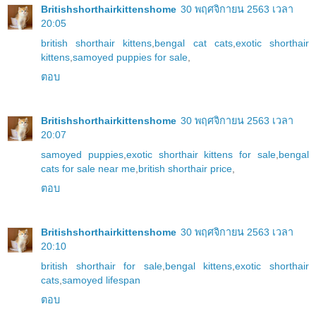
Britishshorthairkittenshome
30 พฤศจิกายน 2563 เวลา
20:05
british shorthair kittens
,
bengal cat cats
,
exotic shorthair
kittens
,
samoyed puppies for sale
,
ตอบ
Britishshorthairkittenshome
30 พฤศจิกายน 2563 เวลา
20:07
samoyed puppies
,
exotic shorthair kittens for sale
,
bengal
cats for sale near me
,
british shorthair price
,
ตอบ
Britishshorthairkittenshome
30 พฤศจิกายน 2563 เวลา
20:10
british shorthair for sale
,
bengal kittens
,
exotic shorthair
cats
,
samoyed lifespan
ตอบ