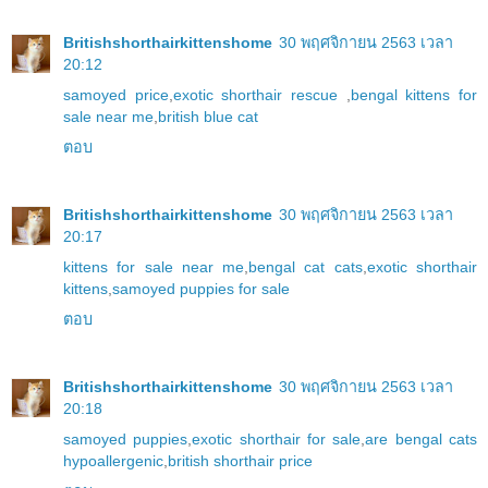
Britishshorthairkittenshome
30 พฤศจิกายน 2563 เวลา
20:12
samoyed price
,
exotic shorthair rescue
,
bengal kittens for
sale near me
,
british blue cat
ตอบ
Britishshorthairkittenshome
30 พฤศจิกายน 2563 เวลา
20:17
kittens for sale near me
,
bengal cat cats
,
exotic shorthair
kittens
,
samoyed puppies for sale
ตอบ
Britishshorthairkittenshome
30 พฤศจิกายน 2563 เวลา
20:18
samoyed puppies
,
exotic shorthair for sale
,
are bengal cats
hypoallergenic
,
british shorthair price