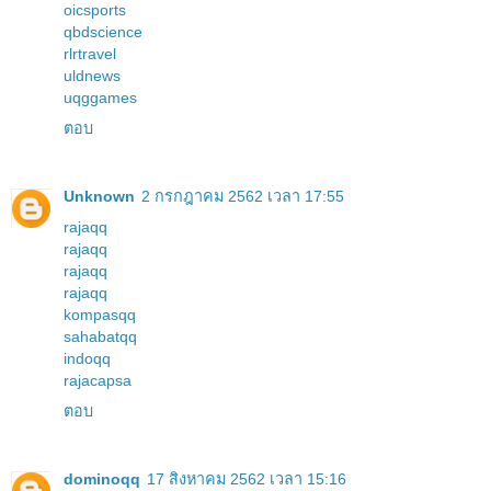
oicsports
qbdscience
rlrtravel
uldnews
uqggames
ตอบ
Unknown
2 กรกฎาคม 2562 เวลา 17:55
rajaqq
rajaqq
rajaqq
rajaqq
kompasqq
sahabatqq
indoqq
rajacapsa
ตอบ
dominoqq
17 สิงหาคม 2562 เวลา 15:16