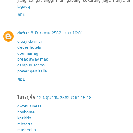
yang sangat tinggi mari gabung sekarang juga hanya di
laguqq
ตอบ
daftar
8 มิถุนายน 2562 เวลา 16:01
crazy davinci
clever hotels
douniamag
break away mag
campus school
power gen italia
ตอบ
ไม่ระบุชื่อ
12 มิถุนายน 2562 เวลา 15:18
gwobusiness
hbyhome
kpzkids
mbsarts
mtehealth