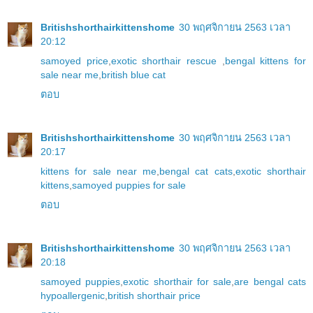
Britishshorthairkittenshome
30 พฤศจิกายน 2563 เวลา
20:12
samoyed price
,
exotic shorthair rescue
,
bengal kittens for
sale near me
,
british blue cat
ตอบ
Britishshorthairkittenshome
30 พฤศจิกายน 2563 เวลา
20:17
kittens for sale near me
,
bengal cat cats
,
exotic shorthair
kittens
,
samoyed puppies for sale
ตอบ
Britishshorthairkittenshome
30 พฤศจิกายน 2563 เวลา
20:18
samoyed puppies
,
exotic shorthair for sale
,
are bengal cats
hypoallergenic
,
british shorthair price