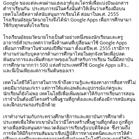
Google ของแต่ละคนผ่านแฮงเอาท์และไดรฟ์เพื่อแบ่งปันเอกสาร
ตำราเรียนกัน  ประสบการณ์ในครั้งนั้นทำให้เห็นว่าเครื่องมือบน
เทคโนโลยีคลาวด์สนับสนุนการเรียนได้ ต่อมาในพ.ศ. 2555 
โรงเรียนมัธยมวัดนายโรงจึงได้นำ Google Apps เพื่อการศึกษามา
ใช้กับทุกคนทั้งโรงเรียน 
โรงเรียนมัธยมวัดนายโรงเป็นตัวอย่างหนึ่งของนักเรียนและครู
อาจารย์ทั่วประเทศกว่าหนึ่งล้านคนที่เปลี่ยนมาใช้ Google Apps 
เพื่อนการศึกษาในช่วงสองปีที่ผ่านมา ตั้งแต่ปีพ.ศ. 2555 เรามีการ
ทำงานร่วมกับบุคลากรด้านการศึกษาไทยในทุกจังหวัดเพื่อปลด
พันธนาการและเพิ่มศักยภาพของเว็บสำหรับการเรียน วันนี้มีสถาบัน
การศึกษามากกว่า 500 แห่งทั่วประเทศที่ใช้ Google Apps แล้ว… 
และนี่เป็นเพียงแค่การเริ่มต้นของเรา 
เทคโนโลยีให้โอกาสในการเข้าถึงความรู้และช่องทางการสื่อสารที่ไม่
เคยมีมาก่อนแก่เรา แต่การให้แค่แอพส์และอุปกรณ์แก่ครูและ
นักเรียนก็ยังไม่พอ เทคโนโลยีเพื่อเพิ่มคุณค่าให้กับการเรียนการสอน
เราจำเป็นต้องมีโครงสร้างพื้นฐานที่ถูกต้องและยังต้องมีการสนับสนุน
และฝึกอบรมรองรับอีกด้วย 
เราทำงานร่วมกับกระทรวงศึกษาธิการและสถาบันการศึกษาทั่ว
ประเทศเพื่อให้พวกเขามั่นใจว่ามีโครงสร้างพื้นฐานที่ถูกต้อง ถูกที่ถูก
ทางเพื่อสนับสนุนสภาพแวดล้อมการเรียนรู้แบบดิจิตอล  ซึ่งรวมถึง
การจัดให้มีกิจกรรมสัมมนาเชิงปฏิบัติการทางเทคนิคและการให้คำ
ปรึกษา การฝึกอบรมครูอาจารย์เพื่อนำเทคโนโลยีไปประยุกต์ใช้ใน