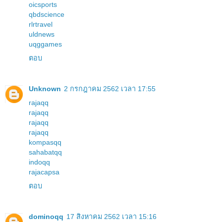
oicsports
qbdscience
rlrtravel
uldnews
uqggames
ตอบ
Unknown
2 กรกฎาคม 2562 เวลา 17:55
rajaqq
rajaqq
rajaqq
rajaqq
kompasqq
sahabatqq
indoqq
rajacapsa
ตอบ
dominoqq
17 สิงหาคม 2562 เวลา 15:16