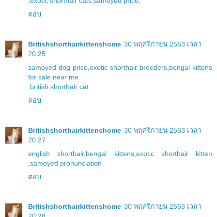
,
exotic shorthair cats
,
samoyed price
,
ตอบ
Britishshorthairkittenshome
30 พฤศจิกายน 2563 เวลา
20:25
samoyed dog price
,
exotic shorthair breeders
,
bengal kittens
for sale near me
,
british shorthair cat
ตอบ
Britishshorthairkittenshome
30 พฤศจิกายน 2563 เวลา
20:27
english shorthair
,
bengal kittens
,
exotic shorthair kitten
,
samoyed pronunciation
ตอบ
Britishshorthairkittenshome
30 พฤศจิกายน 2563 เวลา
20:28