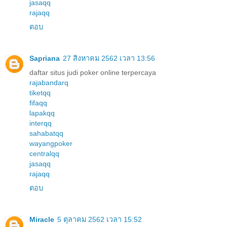
jasaqq
rajaqq
ตอบ
Sapriana
27 สิงหาคม 2562 เวลา 13:56
daftar situs judi poker online terpercaya
rajabandarq
tiketqq
fifaqq
lapakqq
interqq
sahabatqq
wayangpoker
centralqq
jasaqq
rajaqq
ตอบ
Miracle
5 ตุลาคม 2562 เวลา 15:52