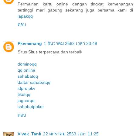
Permainan kartu online dengan tingkat kemenangan
tertinggi mari gabung sekarang juga bersama kami di
lapakqq
ตอบ
Pkvmenang
1 ธันวาคม 2562 เวลา 23:49
Situs Situs terpercaya dan terbaik
dominoqq
qq online
sahabatqq
daftar sahabatqq
idpro pkv
tiketqq
jaguarqq
sahabatpoker
ตอบ
Vivek_Tank
22 มกราคม 2563 เวลา 11:25