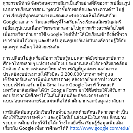
สุรธรรมพิทักษ์ จังหวัดนครราชสีมาเป็นตัวอย่างที่ดีของการเปลี่ยนรูป
แบบการเรียนการสอน “พูดหน้าชั้นกับชอล์คและกระดานดำ” ไปสู่
การเรียนรู้ที่ทุกคนสามารถแสดงและรับความเห็นได้ทันทีด้วย 
Google เอกสาร  ในขณะที่ครูที่โรงเรียนโรงเรียนเฉลิมขวัญสตรี
เปลี่ยนรูปแบบเนื้อหาวิชาจากกระดาษไปสู่การสร้างสรรค์เว็บไซต์
เป็นรายวิชาด้วยการใช้ Google ไซต์ที่ทำให้นักเรียนเข้าถึงสิ่งที่พวก
เขาจำเป็นได้ง่ายๆ และสำหรับคุณครูเองก็แบ่งปันองค์ความรู้ให้กับ
คุณครูท่านอื่นๆ ได้ด้วยเช่นกัน  
การเปลี่ยนไปสู่เครื่องมือการเรียนรู้แบบคลาวด์ยังช่วยสถาบันการ
ศึกษาไทยหลายๆ แห่งประหยัดงบประมาณและยังรักษาสิ่งแวดล้อม
อีกด้วย ตัวอย่างเช่นมหาวิทยาลัยราชภัฏพิบูลสงครามสามารถ
ประหยัดงบประมาณได้ถึงปีละ 3,200,000 บาทจากค่าดูแล
เซิร์ฟเวอร์และการพิมพ์เอกสารต่างๆ หลังจากย้ายการทำงานจาก
ระบบเซิร์ฟเวอร์มาเป็น Gmail และ Google ไดรฟ์ ในขณะที่
มหาวิทยาลัยมหิดลได้นำ Google Form มาใช้ซึ่งช่วยให้ได้รับการ
ตอบรับจากนักศึกษาได้ในทันทีแทนที่จะต้องแจกกระดาษ
แบบสอบถามหลายร้อยแผ่นเพื่อให้นักศึกษากรอกข้อมูลส่งกลับมา
เรายินดีสนับสนุนนักเรียนไทยทั่วประเทศด้วยทักษะที่พวกเขาจำเป็น
ต้องใช้ในศตวรรษที่ 21 และภูมิใจที่เป็นส่วนหนึ่งในการเปลี่ยนผ่าน
ระบบการศึกษาไทยให้ไปได้กว้างไกลยิ่งขึ้น เรียนรู้ข้อมูลเพิ่มเติม
เกี่ยวกับ Google เพื่อการศึกษาได้ที่ 
http://www.google.com/edu/