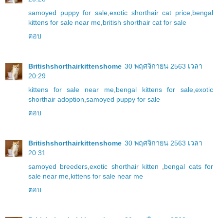
samoyed puppy for sale
,
exotic shorthair cat price
,
bengal
kittens for sale near me
,
british shorthair cat for sale
ตอบ
Britishshorthairkittenshome
30 พฤศจิกายน 2563 เวลา
20:29
kittens for sale near me
,
bengal kittens for sale
,
exotic
shorthair adoption
,
samoyed puppy for sale
ตอบ
Britishshorthairkittenshome
30 พฤศจิกายน 2563 เวลา
20:31
samoyed breeders
,
exotic shorthair kitten
,
bengal cats for
sale near me
,
kittens for sale near me
ตอบ