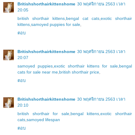
Britishshorthairkittenshome
30 พฤศจิกายน 2563 เวลา
20:05
british shorthair kittens
,
bengal cat cats
,
exotic shorthair
kittens
,
samoyed puppies for sale
,
ตอบ
Britishshorthairkittenshome
30 พฤศจิกายน 2563 เวลา
20:07
samoyed puppies
,
exotic shorthair kittens for sale
,
bengal
cats for sale near me
,
british shorthair price
,
ตอบ
Britishshorthairkittenshome
30 พฤศจิกายน 2563 เวลา
20:10
british shorthair for sale
,
bengal kittens
,
exotic shorthair
cats
,
samoyed lifespan
ตอบ