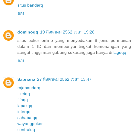
situs bandarq
ตอบ
dominoqq
19 สิงหาคม 2562 เวลา 19:28
situs poker online yang menyediakan 8 jenis permainan
dalam 1 ID dan mempunyai tingkat kemenangan yang
sangat tinggi mari gabung sekarang juga hanya di
laguqq
ตอบ
Sapriana
27 สิงหาคม 2562 เวลา 13:47
rajabandarq
tiketqq
fifaqq
lapakqq
interqq
sahabatqq
wayangpoker
centralqq