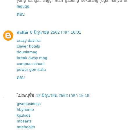
yang sangat tinggi mari gabung sekarang juga hanya di
laguqq
ตอบ
daftar
8 มิถุนายน 2562 เวลา 16:01
crazy davinci
clever hotels
douniamag
break away mag
campus school
power gen italia
ตอบ
ไม่ระบุชื่อ
12 มิถุนายน 2562 เวลา 15:18
gwobusiness
hbyhome
kpzkids
mbsarts
mtehealth