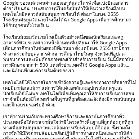
Google ของแต่ละคนผ่านแฮงเอาท์และไดรฟ์เพื่อแบ่งปันเอกสาร
ตำราเรียนกัน  ประสบการณ์ในครั้งนั้นทำให้เห็นว่าเครื่องมือบน
เทคโนโลยีคลาวด์สนับสนุนการเรียนได้ ต่อมาในพ.ศ. 2555 
โรงเรียนมัธยมวัดนายโรงจึงได้นำ Google Apps เพื่อการศึกษามา
ใช้กับทุกคนทั้งโรงเรียน 
โรงเรียนมัธยมวัดนายโรงเป็นตัวอย่างหนึ่งของนักเรียนและครู
อาจารย์ทั่วประเทศกว่าหนึ่งล้านคนที่เปลี่ยนมาใช้ Google Apps 
เพื่อนการศึกษาในช่วงสองปีที่ผ่านมา ตั้งแต่ปีพ.ศ. 2555 เรามีการ
ทำงานร่วมกับบุคลากรด้านการศึกษาไทยในทุกจังหวัดเพื่อปลด
พันธนาการและเพิ่มศักยภาพของเว็บสำหรับการเรียน วันนี้มีสถาบัน
การศึกษามากกว่า 500 แห่งทั่วประเทศที่ใช้ Google Apps แล้ว… 
และนี่เป็นเพียงแค่การเริ่มต้นของเรา 
เทคโนโลยีให้โอกาสในการเข้าถึงความรู้และช่องทางการสื่อสารที่ไม่
เคยมีมาก่อนแก่เรา แต่การให้แค่แอพส์และอุปกรณ์แก่ครูและ
นักเรียนก็ยังไม่พอ เทคโนโลยีเพื่อเพิ่มคุณค่าให้กับการเรียนการสอน
เราจำเป็นต้องมีโครงสร้างพื้นฐานที่ถูกต้องและยังต้องมีการสนับสนุน
และฝึกอบรมรองรับอีกด้วย 
เราทำงานร่วมกับกระทรวงศึกษาธิการและสถาบันการศึกษาทั่ว
ประเทศเพื่อให้พวกเขามั่นใจว่ามีโครงสร้างพื้นฐานที่ถูกต้อง ถูกที่ถูก
ทางเพื่อสนับสนุนสภาพแวดล้อมการเรียนรู้แบบดิจิตอล  ซึ่งรวมถึง
การจัดให้มีกิจกรรมสัมมนาเชิงปฏิบัติการทางเทคนิคและการให้คำ
ปรึกษา การฝึกอบรมครูอาจารย์เพื่อนำเทคโนโลยีไปประยุกต์ใช้ใน