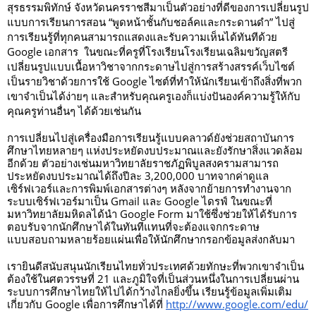
สุรธรรมพิทักษ์ จังหวัดนครราชสีมาเป็นตัวอย่างที่ดีของการเปลี่ยนรูป
แบบการเรียนการสอน “พูดหน้าชั้นกับชอล์คและกระดานดำ” ไปสู่
การเรียนรู้ที่ทุกคนสามารถแสดงและรับความเห็นได้ทันทีด้วย 
Google เอกสาร  ในขณะที่ครูที่โรงเรียนโรงเรียนเฉลิมขวัญสตรี
เปลี่ยนรูปแบบเนื้อหาวิชาจากกระดาษไปสู่การสร้างสรรค์เว็บไซต์
เป็นรายวิชาด้วยการใช้ Google ไซต์ที่ทำให้นักเรียนเข้าถึงสิ่งที่พวก
เขาจำเป็นได้ง่ายๆ และสำหรับคุณครูเองก็แบ่งปันองค์ความรู้ให้กับ
คุณครูท่านอื่นๆ ได้ด้วยเช่นกัน  
การเปลี่ยนไปสู่เครื่องมือการเรียนรู้แบบคลาวด์ยังช่วยสถาบันการ
ศึกษาไทยหลายๆ แห่งประหยัดงบประมาณและยังรักษาสิ่งแวดล้อม
อีกด้วย ตัวอย่างเช่นมหาวิทยาลัยราชภัฏพิบูลสงครามสามารถ
ประหยัดงบประมาณได้ถึงปีละ 3,200,000 บาทจากค่าดูแล
เซิร์ฟเวอร์และการพิมพ์เอกสารต่างๆ หลังจากย้ายการทำงานจาก
ระบบเซิร์ฟเวอร์มาเป็น Gmail และ Google ไดรฟ์ ในขณะที่
มหาวิทยาลัยมหิดลได้นำ Google Form มาใช้ซึ่งช่วยให้ได้รับการ
ตอบรับจากนักศึกษาได้ในทันทีแทนที่จะต้องแจกกระดาษ
แบบสอบถามหลายร้อยแผ่นเพื่อให้นักศึกษากรอกข้อมูลส่งกลับมา
เรายินดีสนับสนุนนักเรียนไทยทั่วประเทศด้วยทักษะที่พวกเขาจำเป็น
ต้องใช้ในศตวรรษที่ 21 และภูมิใจที่เป็นส่วนหนึ่งในการเปลี่ยนผ่าน
ระบบการศึกษาไทยให้ไปได้กว้างไกลยิ่งขึ้น เรียนรู้ข้อมูลเพิ่มเติม
เกี่ยวกับ Google เพื่อการศึกษาได้ที่ 
http://www.google.com/edu/