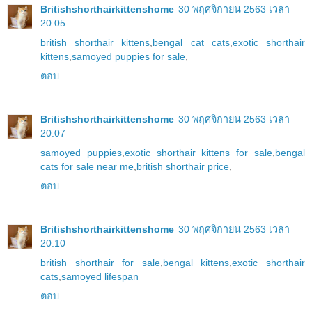
Britishshorthairkittenshome
30 พฤศจิกายน 2563 เวลา
20:05
british shorthair kittens
,
bengal cat cats
,
exotic shorthair
kittens
,
samoyed puppies for sale
,
ตอบ
Britishshorthairkittenshome
30 พฤศจิกายน 2563 เวลา
20:07
samoyed puppies
,
exotic shorthair kittens for sale
,
bengal
cats for sale near me
,
british shorthair price
,
ตอบ
Britishshorthairkittenshome
30 พฤศจิกายน 2563 เวลา
20:10
british shorthair for sale
,
bengal kittens
,
exotic shorthair
cats
,
samoyed lifespan
ตอบ