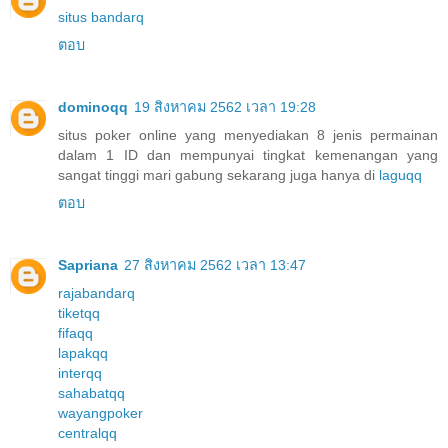
situs bandarq
ตอบ
dominoqq
19 สิงหาคม 2562 เวลา 19:28
situs poker online yang menyediakan 8 jenis permainan
dalam 1 ID dan mempunyai tingkat kemenangan yang
sangat tinggi mari gabung sekarang juga hanya di
laguqq
ตอบ
Sapriana
27 สิงหาคม 2562 เวลา 13:47
rajabandarq
tiketqq
fifaqq
lapakqq
interqq
sahabatqq
wayangpoker
centralqq