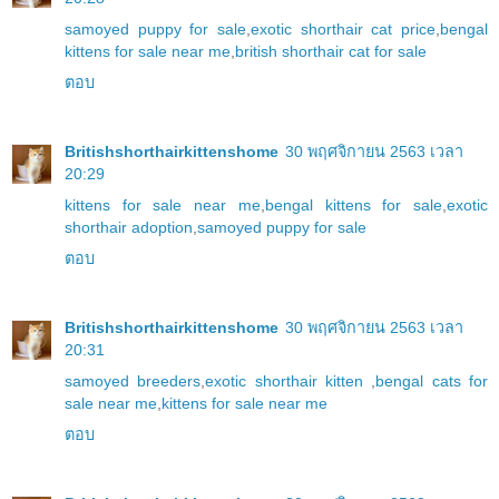
samoyed puppy for sale
,
exotic shorthair cat price
,
bengal
kittens for sale near me
,
british shorthair cat for sale
ตอบ
Britishshorthairkittenshome
30 พฤศจิกายน 2563 เวลา
20:29
kittens for sale near me
,
bengal kittens for sale
,
exotic
shorthair adoption
,
samoyed puppy for sale
ตอบ
Britishshorthairkittenshome
30 พฤศจิกายน 2563 เวลา
20:31
samoyed breeders
,
exotic shorthair kitten
,
bengal cats for
sale near me
,
kittens for sale near me
ตอบ