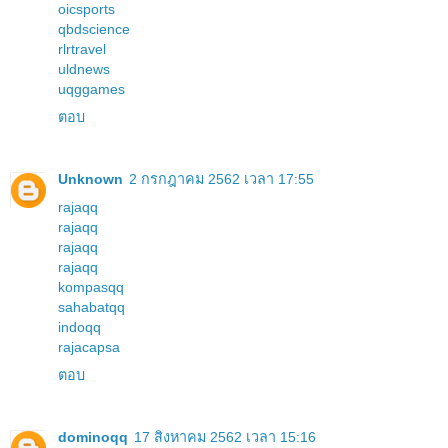
oicsports
qbdscience
rlrtravel
uldnews
uqggames
ตอบ
Unknown
2 กรกฎาคม 2562 เวลา 17:55
rajaqq
rajaqq
rajaqq
rajaqq
kompasqq
sahabatqq
indoqq
rajacapsa
ตอบ
dominoqq
17 สิงหาคม 2562 เวลา 15:16