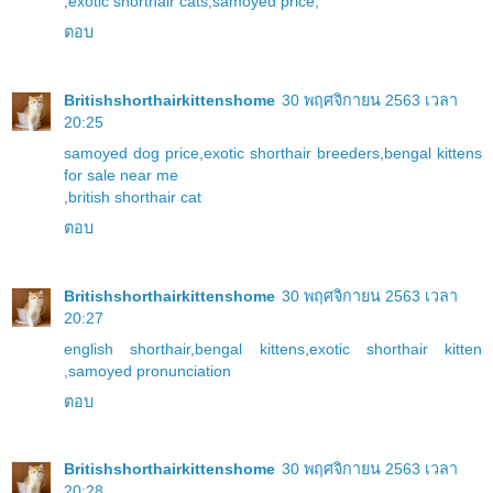
,
exotic shorthair cats
,
samoyed price
,
ตอบ
Britishshorthairkittenshome
30 พฤศจิกายน 2563 เวลา
20:25
samoyed dog price
,
exotic shorthair breeders
,
bengal kittens
for sale near me
,
british shorthair cat
ตอบ
Britishshorthairkittenshome
30 พฤศจิกายน 2563 เวลา
20:27
english shorthair
,
bengal kittens
,
exotic shorthair kitten
,
samoyed pronunciation
ตอบ
Britishshorthairkittenshome
30 พฤศจิกายน 2563 เวลา
20:28