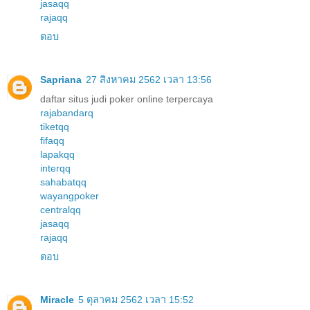
jasaqq
rajaqq
ตอบ
Sapriana
27 สิงหาคม 2562 เวลา 13:56
daftar situs judi poker online terpercaya
rajabandarq
tiketqq
fifaqq
lapakqq
interqq
sahabatqq
wayangpoker
centralqq
jasaqq
rajaqq
ตอบ
Miracle
5 ตุลาคม 2562 เวลา 15:52