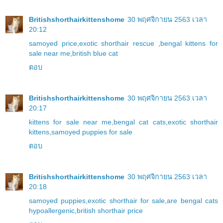
Britishshorthairkittenshome
30 พฤศจิกายน 2563 เวลา
20:12
samoyed price
,
exotic shorthair rescue
,
bengal kittens for
sale near me
,
british blue cat
ตอบ
Britishshorthairkittenshome
30 พฤศจิกายน 2563 เวลา
20:17
kittens for sale near me
,
bengal cat cats
,
exotic shorthair
kittens
,
samoyed puppies for sale
ตอบ
Britishshorthairkittenshome
30 พฤศจิกายน 2563 เวลา
20:18
samoyed puppies
,
exotic shorthair for sale
,
are bengal cats
hypoallergenic
,
british shorthair price