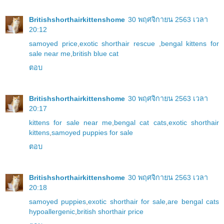
Britishshorthairkittenshome
30 พฤศจิกายน 2563 เวลา
20:12
samoyed price
,
exotic shorthair rescue
,
bengal kittens for
sale near me
,
british blue cat
ตอบ
Britishshorthairkittenshome
30 พฤศจิกายน 2563 เวลา
20:17
kittens for sale near me
,
bengal cat cats
,
exotic shorthair
kittens
,
samoyed puppies for sale
ตอบ
Britishshorthairkittenshome
30 พฤศจิกายน 2563 เวลา
20:18
samoyed puppies
,
exotic shorthair for sale
,
are bengal cats
hypoallergenic
,
british shorthair price