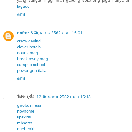
yang sangat tinggi mari gabung sekarang juga hanya di
laguqq
ตอบ
daftar
8 มิถุนายน 2562 เวลา 16:01
crazy davinci
clever hotels
douniamag
break away mag
campus school
power gen italia
ตอบ
ไม่ระบุชื่อ
12 มิถุนายน 2562 เวลา 15:18
gwobusiness
hbyhome
kpzkids
mbsarts
mtehealth