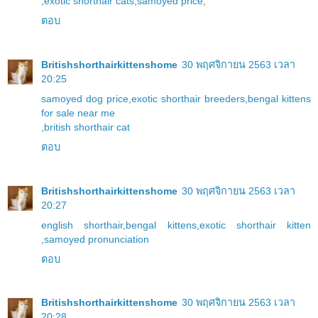
,
exotic shorthair cats
,
samoyed price
,
ตอบ
Britishshorthairkittenshome
30 พฤศจิกายน 2563 เวลา
20:25
samoyed dog price
,
exotic shorthair breeders
,
bengal kittens
for sale near me
,
british shorthair cat
ตอบ
Britishshorthairkittenshome
30 พฤศจิกายน 2563 เวลา
20:27
english shorthair
,
bengal kittens
,
exotic shorthair kitten
,
samoyed pronunciation
ตอบ
Britishshorthairkittenshome
30 พฤศจิกายน 2563 เวลา
20:28