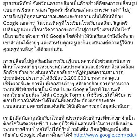
สุรธรรมพิทักษ์ จังหวัดนครราชสีมาเป็นตัวอย่างที่ดีของการเปลี่ยนรูป
แบบการเรียนการสอน “พูดหน้าชั้นกับชอล์คและกระดานดำ” ไปสู่
การเรียนรู้ที่ทุกคนสามารถแสดงและรับความเห็นได้ทันทีด้วย 
Google เอกสาร  ในขณะที่ครูที่โรงเรียนโรงเรียนเฉลิมขวัญสตรี
เปลี่ยนรูปแบบเนื้อหาวิชาจากกระดาษไปสู่การสร้างสรรค์เว็บไซต์
เป็นรายวิชาด้วยการใช้ Google ไซต์ที่ทำให้นักเรียนเข้าถึงสิ่งที่พวก
เขาจำเป็นได้ง่ายๆ และสำหรับคุณครูเองก็แบ่งปันองค์ความรู้ให้กับ
คุณครูท่านอื่นๆ ได้ด้วยเช่นกัน  
การเปลี่ยนไปสู่เครื่องมือการเรียนรู้แบบคลาวด์ยังช่วยสถาบันการ
ศึกษาไทยหลายๆ แห่งประหยัดงบประมาณและยังรักษาสิ่งแวดล้อม
อีกด้วย ตัวอย่างเช่นมหาวิทยาลัยราชภัฏพิบูลสงครามสามารถ
ประหยัดงบประมาณได้ถึงปีละ 3,200,000 บาทจากค่าดูแล
เซิร์ฟเวอร์และการพิมพ์เอกสารต่างๆ หลังจากย้ายการทำงานจาก
ระบบเซิร์ฟเวอร์มาเป็น Gmail และ Google ไดรฟ์ ในขณะที่
มหาวิทยาลัยมหิดลได้นำ Google Form มาใช้ซึ่งช่วยให้ได้รับการ
ตอบรับจากนักศึกษาได้ในทันทีแทนที่จะต้องแจกกระดาษ
แบบสอบถามหลายร้อยแผ่นเพื่อให้นักศึกษากรอกข้อมูลส่งกลับมา
เรายินดีสนับสนุนนักเรียนไทยทั่วประเทศด้วยทักษะที่พวกเขาจำเป็น
ต้องใช้ในศตวรรษที่ 21 และภูมิใจที่เป็นส่วนหนึ่งในการเปลี่ยนผ่าน
ระบบการศึกษาไทยให้ไปได้กว้างไกลยิ่งขึ้น เรียนรู้ข้อมูลเพิ่มเติม
เกี่ยวกับ Google เพื่อการศึกษาได้ที่ 
http://www.google.com/edu/