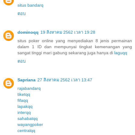
situs bandarq
ตอบ
dominoqq
19 สิงหาคม 2562 เวลา 19:28
situs poker online yang menyediakan 8 jenis permainan
dalam 1 ID dan mempunyai tingkat kemenangan yang
sangat tinggi mari gabung sekarang juga hanya di
laguqq
ตอบ
Sapriana
27 สิงหาคม 2562 เวลา 13:47
rajabandarq
tiketqq
fifaqq
lapakqq
interqq
sahabatqq
wayangpoker
centralqq