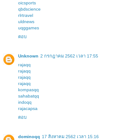
oicsports
qbdscience
rlrtravel
uldnews
uqggames
ตอบ
Unknown
2 กรกฎาคม 2562 เวลา 17:55
rajaqq
rajaqq
rajaqq
rajaqq
kompasqq
sahabatqq
indoqq
rajacapsa
ตอบ
dominoqq
17 สิงหาคม 2562 เวลา 15:16