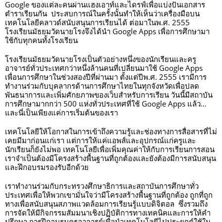
Google ของแต่ละคนผ่านแฮงเอาท์และไดรฟ์เพื่อแบ่งปันเอกสาร
ตำราเรียนกัน  ประสบการณ์ในครั้งนั้นทำให้เห็นว่าเครื่องมือบน
เทคโนโลยีคลาวด์สนับสนุนการเรียนได้ ต่อมาในพ.ศ. 2555 
โรงเรียนมัธยมวัดนายโรงจึงได้นำ Google Apps เพื่อการศึกษามา
ใช้กับทุกคนทั้งโรงเรียน 
โรงเรียนมัธยมวัดนายโรงเป็นตัวอย่างหนึ่งของนักเรียนและครู
อาจารย์ทั่วประเทศกว่าหนึ่งล้านคนที่เปลี่ยนมาใช้ Google Apps 
เพื่อนการศึกษาในช่วงสองปีที่ผ่านมา ตั้งแต่ปีพ.ศ. 2555 เรามีการ
ทำงานร่วมกับบุคลากรด้านการศึกษาไทยในทุกจังหวัดเพื่อปลด
พันธนาการและเพิ่มศักยภาพของเว็บสำหรับการเรียน วันนี้มีสถาบัน
การศึกษามากกว่า 500 แห่งทั่วประเทศที่ใช้ Google Apps แล้ว… 
และนี่เป็นเพียงแค่การเริ่มต้นของเรา 
เทคโนโลยีให้โอกาสในการเข้าถึงความรู้และช่องทางการสื่อสารที่ไม่
เคยมีมาก่อนแก่เรา แต่การให้แค่แอพส์และอุปกรณ์แก่ครูและ
นักเรียนก็ยังไม่พอ เทคโนโลยีเพื่อเพิ่มคุณค่าให้กับการเรียนการสอน
เราจำเป็นต้องมีโครงสร้างพื้นฐานที่ถูกต้องและยังต้องมีการสนับสนุน
และฝึกอบรมรองรับอีกด้วย 
เราทำงานร่วมกับกระทรวงศึกษาธิการและสถาบันการศึกษาทั่ว
ประเทศเพื่อให้พวกเขามั่นใจว่ามีโครงสร้างพื้นฐานที่ถูกต้อง ถูกที่ถูก
ทางเพื่อสนับสนุนสภาพแวดล้อมการเรียนรู้แบบดิจิตอล  ซึ่งรวมถึง
การจัดให้มีกิจกรรมสัมมนาเชิงปฏิบัติการทางเทคนิคและการให้คำ
ปรึกษา การฝึกอบรมครูอาจารย์เพื่อนำเทคโนโลยีไปประยุกต์ใช้ใน