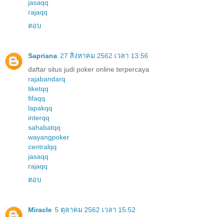
jasaqq
rajaqq
ตอบ
Sapriana
27 สิงหาคม 2562 เวลา 13:56
daftar situs judi poker online terpercaya
rajabandarq
tiketqq
fifaqq
lapakqq
interqq
sahabatqq
wayangpoker
centralqq
jasaqq
rajaqq
ตอบ
Miracle
5 ตุลาคม 2562 เวลา 15:52