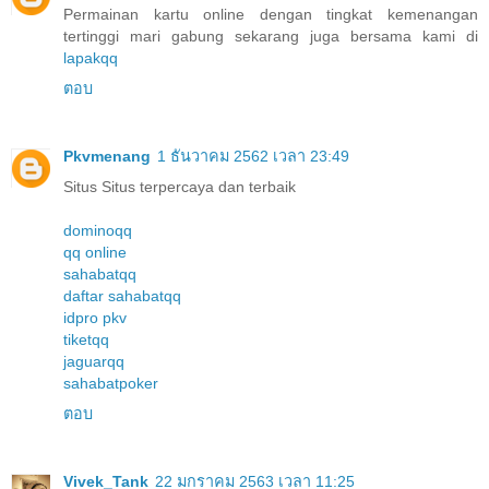
Permainan kartu online dengan tingkat kemenangan
tertinggi mari gabung sekarang juga bersama kami di
lapakqq
ตอบ
Pkvmenang
1 ธันวาคม 2562 เวลา 23:49
Situs Situs terpercaya dan terbaik
dominoqq
qq online
sahabatqq
daftar sahabatqq
idpro pkv
tiketqq
jaguarqq
sahabatpoker
ตอบ
Vivek_Tank
22 มกราคม 2563 เวลา 11:25