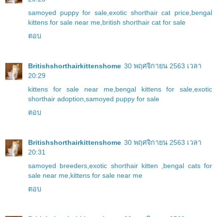
samoyed puppy for sale
,
exotic shorthair cat price
,
bengal
kittens for sale near me
,
british shorthair cat for sale
ตอบ
Britishshorthairkittenshome
30 พฤศจิกายน 2563 เวลา
20:29
kittens for sale near me
,
bengal kittens for sale
,
exotic
shorthair adoption
,
samoyed puppy for sale
ตอบ
Britishshorthairkittenshome
30 พฤศจิกายน 2563 เวลา
20:31
samoyed breeders
,
exotic shorthair kitten
,
bengal cats for
sale near me
,
kittens for sale near me
ตอบ