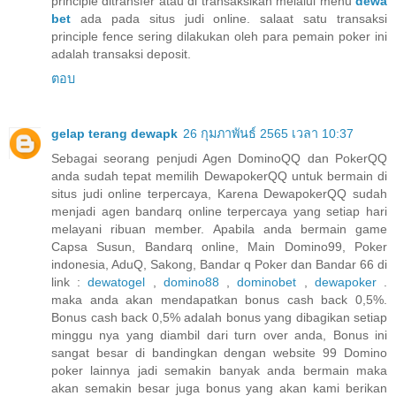
principle ditransfer atau di transaksikan melalui menu
dewa
bet
ada pada situs judi online. salaat satu transaksi
principle fence sering dilakukan oleh para pemain poker ini
adalah transaksi deposit.
ตอบ
gelap terang dewapk
26 กุมภาพันธ์ 2565 เวลา 10:37
Sebagai seorang penjudi Agen DominoQQ dan PokerQQ
anda sudah tepat memilih DewapokerQQ untuk bermain di
situs judi online terpercaya, Karena DewapokerQQ sudah
menjadi agen bandarq online terpercaya yang setiap hari
melayani ribuan member. Apabila anda bermain game
Capsa Susun, Bandarq online, Main Domino99, Poker
indonesia, AduQ, Sakong, Bandar q Poker dan Bandar 66 di
link :
dewatogel
,
domino88
,
dominobet
,
dewapoker
.
maka anda akan mendapatkan bonus cash back 0,5%.
Bonus cash back 0,5% adalah bonus yang dibagikan setiap
minggu nya yang diambil dari turn over anda, Bonus ini
sangat besar di bandingkan dengan website 99 Domino
poker lainnya jadi semakin banyak anda bermain maka
akan semakin besar juga bonus yang akan kami berikan