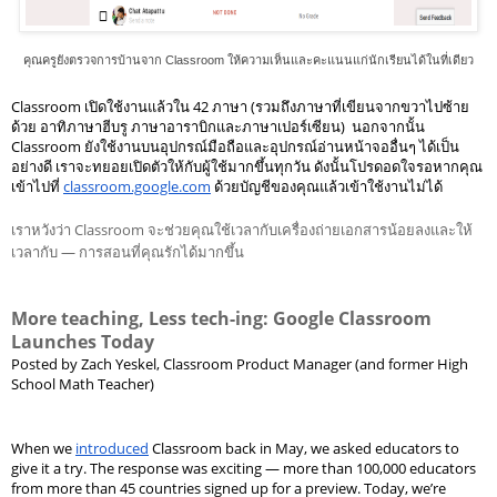
คุณครูยังตรวจการบ้านจาก Classroom ให้ความเห็นและคะแนนแก่นักเรียนได้ในที่เดียว
Classroom เปิดใช้งานแล้วใน 42 ภาษา (รวมถึงภาษาที่เขียนจากขวาไปซ้าย
ด้วย อาทิภาษาฮีบรู ภาษาอาราบิกและภาษาเปอร์เซียน)  นอกจากนั้น 
Classroom ยังใช้งานบนอุปกรณ์มือถือและอุปกรณ์อ่านหน้าจออื่นๆ ได้เป็น
อย่างดี เราจะทยอยเปิดตัวให้กับผู้ใช้มากขึ้นทุกวัน ดังนั้นโปรดอดใจรอหากคุณ
เข้าไปที่ 
classroom.google.com
 ด้วยบัญชีของคุณแล้วเข้าใช้งานไม่ได้
เราหวังว่า Classroom จะช่วยคุณใช้เวลากับเครื่องถ่ายเอกสารน้อยลงและให้
เวลากับ — การสอนที่คุณรักได้มากขึ้น
More teaching, Less tech-ing: Google Classroom 
Launches Today
Posted by Zach Yeskel, Classroom Product Manager (and former High 
School Math Teacher) 
When we 
introduced
 Classroom back in May, we asked educators to 
give it a try. The response was exciting — more than 100,000 educators 
from more than 45 countries signed up for a preview. Today, we’re 