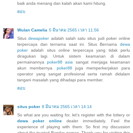
baik anda menang dan kalah akan kami hitung.
ตอบ
Wulan Camelia
5 มีนาคม 2565 เวลา 11:56
Situs
dewapoker
adalah salah satu situs judi poker online
terpercaya dan ternama saat ini. Situs Bernama
dewa
poker
adalah situs online terpercaya yang tidak perlu
diragukan lagi. Untuk sistem keamanan di dalam
permainannya
poker88 asia
sangat menjaga keamanan
akun membernya.
poker88
juga memperkerjakan para
operator yang sangat profesional serta ramah didalam
tangani masalah yang dihadapi para member.
ตอบ
situs poker
8 มีนาคม 2565 เวลา 14:14
So what are you waiting for, let's register with the lottery or
dewa poker online
dealer immediately. Feel the
experience of playing with them. So first my discussion
about the trusted Bandar games. Thank you for visiting this