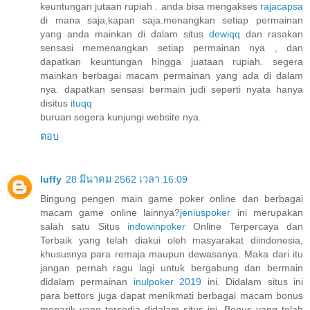
keuntungan jutaan rupiah . anda bisa mengakses
rajacapsa
di mana saja,kapan saja.menangkan setiap permainan
yang anda mainkan di dalam situs
dewiqq
dan rasakan
sensasi memenangkan setiap permainan nya , dan
dapatkan keuntungan hingga juataan rupiah. segera
mainkan berbagai macam permainan yang ada di dalam
nya. dapatkan sensasi bermain judi seperti nyata hanya
disitus
ituqq
buruan segera kunjungi website nya.
ตอบ
luffy
28 มีนาคม 2562 เวลา 16:09
Bingung pengen main game poker online dan berbagai
macam game online lainnya?
jeniuspoker
ini merupakan
salah satu Situs
indowinpoker
Online Terpercaya dan
Terbaik yang telah diakui oleh masyarakat diindonesia,
khususnya para remaja maupun dewasanya. Maka dari itu
jangan pernah ragu lagi untuk bergabung dan bermain
didalam permainan
inulpoker 2019
ini. Didalam situs ini
para bettors juga dapat menikmati berbagai macam bonus
menarik yang tersedia didalam situs ini. Bonus yang telah