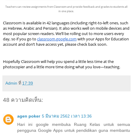
Teachers can review assignments from Classroom and provide feedback and grades to students all 
in one place. 
Classroom is available in 42 languages (including right-to-left ones, such 
as Hebrew, Arabic and Persian). It also works well on mobile devices and 
most popular screen readers. We’ll be rolling out to more users every 
day, so if you go to 
classroom.google.com
 with your Apps for Education 
account and don’t have access yet, please check back soon.
Hopefully Classroom will help you spend a little less time at the 
photocopier and a little more time doing what you love—teaching.
Admin
ที่
17:39
48 ความคิดเห็น:
agen poker
5 มีนาคม 2562 เวลา 13:36
Hari ini google membuka Ruang Kelas untuk semua
pengguna Google Apps untuk pendidikan guna membantu