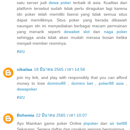
satu server judi
dewa poker
terbaik di asia. Kualitas dari
platform tersebut sudah tidak perlu diragukan lagi karena
idn poker telah memiliki lisensi yang tidak semua situs
dapat memilikinya. Situs poker yang berada dibawah
naungan idn ini menyediakan berbagai macam permainan
yang menarik seperti
dewabet slot
dan
naga poker
sehingga anda tidak akan mudah merasa bosan ketika
menjadi member resminya.
ตอบ
cibailaa
18 มีนาคม 2565 เวลา 14:56
join my link, and play with responsibly that you can afford
money to lose
domino88
,
domino bet
,
poker88 asia
,
dewapoker
ตอบ
Bohemia
22 มีนาคม 2565 เวลา 10:07
Ayo Mainkan game poker Online
jinpoker
dan
air bet88
Sekarang. Segera daftar dan rasakan sensasi bermainnya