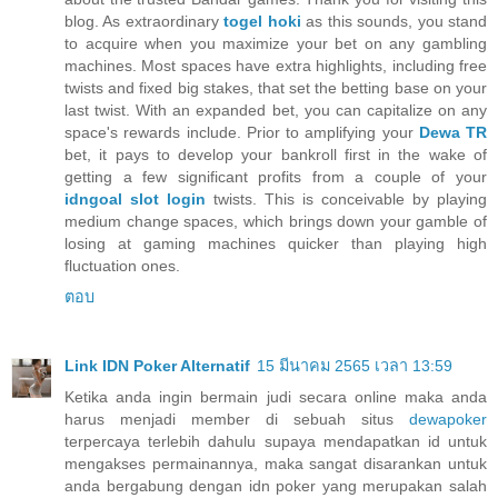
blog. As extraordinary
togel hoki
as this sounds, you stand
to acquire when you maximize your bet on any gambling
machines. Most spaces have extra highlights, including free
twists and fixed big stakes, that set the betting base on your
last twist. With an expanded bet, you can capitalize on any
space's rewards include. Prior to amplifying your
Dewa TR
bet, it pays to develop your bankroll first in the wake of
getting a few significant profits from a couple of your
idngoal slot login
twists. This is conceivable by playing
medium change spaces, which brings down your gamble of
losing at gaming machines quicker than playing high
fluctuation ones.
ตอบ
Link IDN Poker Alternatif
15 มีนาคม 2565 เวลา 13:59
Ketika anda ingin bermain judi secara online maka anda
harus menjadi member di sebuah situs
dewapoker
terpercaya terlebih dahulu supaya mendapatkan id untuk
mengakses permainannya, maka sangat disarankan untuk
anda bergabung dengan idn poker yang merupakan salah