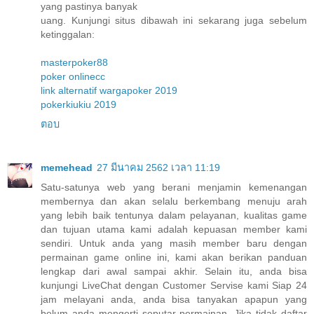
yang pastinya banyak
uang. Kunjungi situs dibawah ini sekarang juga sebelum
ketinggalan:
masterpoker88
poker onlinecc
link alternatif wargapoker 2019
pokerkiukiu 2019
ตอบ
memehead
27 มีนาคม 2562 เวลา 11:19
Satu-satunya web yang berani menjamin kemenangan
membernya dan akan selalu berkembang menuju arah
yang lebih baik tentunya dalam pelayanan, kualitas game
dan tujuan utama kami adalah kepuasan member kami
sendiri. Untuk anda yang masih member baru dengan
permainan game online ini, kami akan berikan panduan
lengkap dari awal sampai akhir. Selain itu, anda bisa
kunjungi LiveChat dengan Customer Servise kami Siap 24
jam melayani anda, anda bisa tanyakan apapun yang
belum anda mengerti seputar permainan. Jika tidak daftar