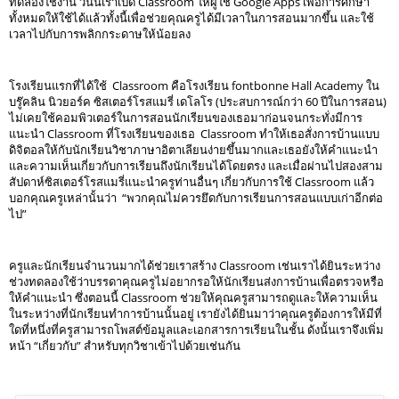
ทดลองใช้งาน วันนี้เราเปิด Classroom ให้ผู้ใช้ Google Apps เพื่อการศึกษา
ทั้งหมดให้ใช้ได้แล้วทั้งนี้เพื่อช่วยคุณครูได้มีเวลาในการสอนมากขึ้น และใช้
เวลาไปกับการพลิกกระดาษให้น้อยลง 
โรงเรียนแรกที่ได้ใช้  Classroom คือโรงเรียน fontbonne Hall Academy ใน
บรู๊คลิน นิวยอร์ค ซิสเตอร์โรสแมรี่ เดโลโร (ประสบการณ์กว่า 60 ปีในการสอน) 
ไม่เคยใช้คอมพิวเตอร์ในการสอนนักเรียนของเธอมาก่อนจนกระทั่งมีการ
แนะนำ Classroom ที่โรงเรียนของเธอ  Classroom ทำให้เธอสั่งการบ้านแบบ
ดิจิตอลให้กับนักเรียนวิชาภาษาอิตาเลียนง่ายขึ้นมากและเธอยังให้คำแนะนำ
และความเห็นเกี่ยวกับการเรียนถึงนักเรียนได้โดยตรง และเมื่อผ่านไปสองสาม
สัปดาห์ซิสเตอร์โรสแมรี่แนะนำครูท่านอื่นๆ เกี่ยวกับการใช้ Classroom แล้ว
บอกคุณครูเหล่านั้นว่า  “พวกคุณไม่ควรยึดกับการเรียนการสอนแบบเก่าอีกต่อ
ไป” 
ครูและนักเรียนจำนวนมากได้ช่วยเราสร้าง Classroom เช่นเราได้ยินระหว่าง
ช่วงทดลองใช้ว่าบรรดาคุณครูไม่อยากรอให้นักเรียนส่งการบ้านเพื่อตรวจหรือ
ให้คำแนะนำ ซึ่งตอนนี้ Classroom ช่วยให้คุณครูสามารถดูและให้ความเห็น
ในระหว่างที่นักเรียนทำการบ้านนั้นอยู่ เรายังได้ยินมาว่าคุณครูต้องการให้มีที่
ใดที่หนึ่งที่ครูสามารถโพสต์ข้อมูลและเอกสารการเรียนในชั้น ดังนั้นเราจึงเพิ่ม
หน้า “เกี่ยวกับ” สำหรับทุกวิชาเข้าไปด้วยเช่นกัน