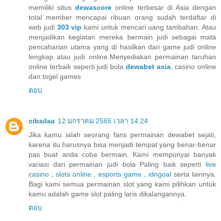
memiliki situs
dewascore
online terbesar di Asia dengan
total member mencapai ribuan orang sudah terdaftar di
web judi
303 vip
kami untuk mencari uang tambahan. Atau
menjadikan kegiatan mereka bermain judi sebagai mata
pencaharian utama yang di hasilkan dari game judi online
lengkap atau judi online.Menyediakan permainan taruhan
online terbaik seperti judi bola
dewabet asia
, casino online
dan togel games
ตอบ
cibailaa
12 มกราคม 2565 เวลา 14:24
Jika kamu ialah seorang fans permainan dewabet sejati,
karena itu harusnya bisa menjadi tempat yang benar-benar
pas buat anda coba bermain. Kami mempunyai banyak
variasi dari permainan judi bola Paling baik seperti
live
casino
,
slots online
,
esports game
,
idngoal
serta lainnya.
Bagi kami semua permainan slot yang kami pilihkan untuk
kamu adalah game slot paling laris dikalangannya.
ตอบ