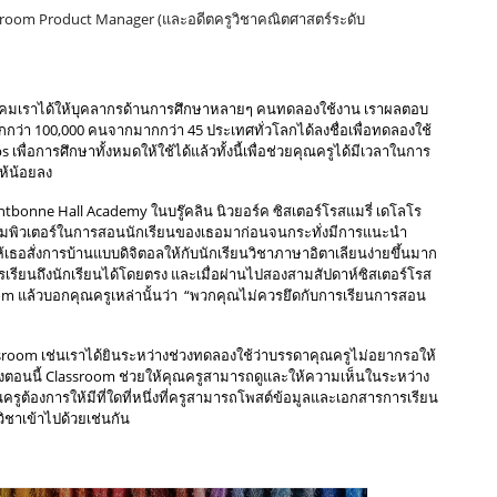
assroom Product Manager (และอดีตครูวิชาคณิตศาสตร์ระดับ
คมเราได้ให้บุคลากรด้านการศึกษาหลายๆ คนทดลองใช้งาน เราผลตอบ
มากกว่า 100,000 คนจากมากกว่า 45 ประเทศทั่วโลกได้ลงชื่อเพื่อทดลองใช้
s เพื่อการศึกษาทั้งหมดให้ใช้ได้แล้วทั้งนี้เพื่อช่วยคุณครูได้มีเวลาในการ
้น้อยลง 
ontbonne Hall Academy ในบรู๊คลิน นิวยอร์ค ซิสเตอร์โรสแมรี่ เดโลโร 
อมพิวเตอร์ในการสอนนักเรียนของเธอมาก่อนจนกระทั่งมีการแนะนำ 
เธอสั่งการบ้านแบบดิจิตอลให้กับนักเรียนวิชาภาษาอิตาเลียนง่ายขึ้นมาก
เรียนถึงนักเรียนได้โดยตรง และเมื่อผ่านไปสองสามสัปดาห์ซิสเตอร์โรส
room แล้วบอกคุณครูเหล่านั้นว่า  “พวกคุณไม่ควรยึดกับการเรียนการสอน
sroom เช่นเราได้ยินระหว่างช่วงทดลองใช้ว่าบรรดาคุณครูไม่อยากรอให้
ึ่งตอนนี้ Classroom ช่วยให้คุณครูสามารถดูและให้ความเห็นในระหว่าง
คุณครูต้องการให้มีที่ใดที่หนึ่งที่ครูสามารถโพสต์ข้อมูลและเอกสารการเรียน
ุกวิชาเข้าไปด้วยเช่นกัน