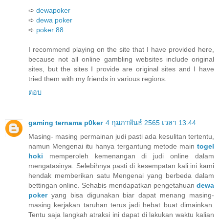
➪
dewapoker
➪
dewa poker
➪
poker 88
I recommend playing on the site that I have provided here,
because not all online gambling websites include original
sites, but the sites I provide are original sites and I have
tried them with my friends in various regions.
ตอบ
gaming ternama p0ker
4 กุมภาพันธ์ 2565 เวลา 13:44
Masing- masing permainan judi pasti ada kesulitan tertentu,
namun Mengenai itu hanya tergantung metode main
togel
hoki
memperoleh kemenangan di judi online dalam
mengatasinya. Selebihnya pasti di kesempatan kali ini kami
hendak memberikan satu Mengenai yang berbeda dalam
bettingan online. Sehabis mendapatkan pengetahuan
dewa
poker
yang bisa digunakan biar dapat menang masing-
masing kerjakan taruhan terus jadi hebat buat dimainkan.
Tentu saja langkah atraksi ini dapat di lakukan waktu kalian