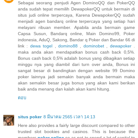
Sebagai seorang penjudi Agen DominoQQ dan PokerQQ
anda sudah tepat memilih DewapokerQQ untuk bermain di
situs judi online terpercaya, Karena DewapokerQQ sudah
menjadi agen bandarq online terpercaya yang setiap hari
melayani ribuan member. Apabila anda bermain game
Capsa Susun, Bandarq online, Main Domino99, Poker
indonesia, AduQ, Sakong, Bandar q Poker dan Bandar 66 di
link :
dewa togel
,
domino88
,
dominobet
,
dewapoker
.
maka anda akan mendapatkan bonus cash back 0,5%.
Bonus cash back 0,5% adalah bonus yang dibagikan setiap
minggu nya yang diambil dari turn over anda, Bonus ini
sangat besar di bandingkan dengan website 99 Domino
poker lainnya jadi semakin banyak anda bermain maka
akan semakin besar juga bonus yang akan kami berikan
baik anda menang dan kalah akan kami hitung.
ตอบ
situs poker
8 มีนาคม 2565 เวลา 14:13
Here also provides a fairly large discount compared to other
trusted slot bookies and casinos. This is because the
members
poker online
so as not to spend a lot of capital to