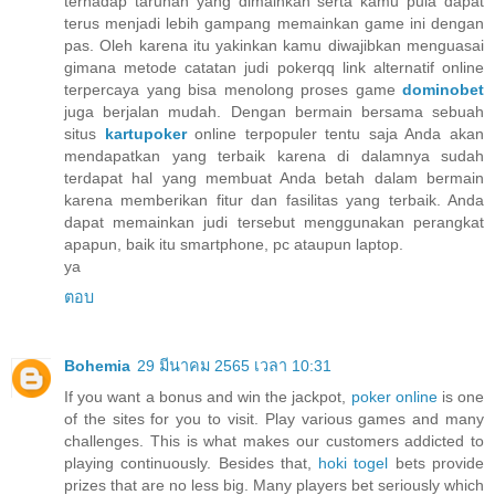
terhadap taruhan yang dimainkan serta kamu pula dapat
terus menjadi lebih gampang memainkan game ini dengan
pas. Oleh karena itu yakinkan kamu diwajibkan menguasai
gimana metode catatan judi pokerqq link alternatif online
terpercaya yang bisa menolong proses game
dominobet
juga berjalan mudah. Dengan bermain bersama sebuah
situs
kartupoker
online terpopuler tentu saja Anda akan
mendapatkan yang terbaik karena di dalamnya sudah
terdapat hal yang membuat Anda betah dalam bermain
karena memberikan fitur dan fasilitas yang terbaik. Anda
dapat memainkan judi tersebut menggunakan perangkat
apapun, baik itu smartphone, pc ataupun laptop.
ya
ตอบ
Bohemia
29 มีนาคม 2565 เวลา 10:31
If you want a bonus and win the jackpot,
poker online
is one
of the sites for you to visit. Play various games and many
challenges. This is what makes our customers addicted to
playing continuously. Besides that,
hoki togel
bets provide
prizes that are no less big. Many players bet seriously which