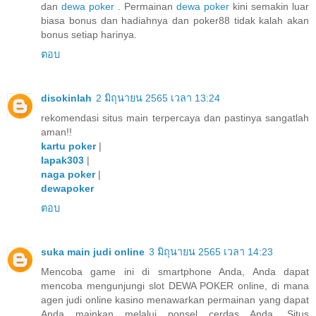
dan
dewa poker
. Permainan
dewa poker
kini semakin luar
biasa bonus dan hadiahnya dan poker88 tidak kalah akan
bonus setiap harinya.
ตอบ
disokinlah
2 มิถุนายน 2565 เวลา 13:24
rekomendasi situs main terpercaya dan pastinya sangatlah
aman!!
kartu poker
|
lapak303
|
naga poker
|
dewapoker
ตอบ
suka main judi online
3 มิถุนายน 2565 เวลา 14:23
Mencoba game ini di smartphone Anda, Anda dapat
mencoba mengunjungi slot DEWA POKER online, di mana
agen judi online kasino menawarkan permainan yang dapat
Anda mainkan melalui ponsel cerdas Anda. Situs