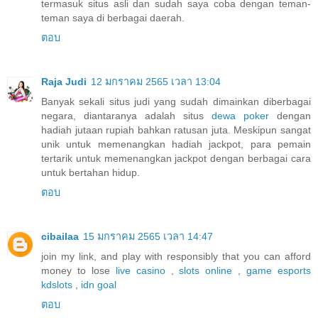
termasuk situs asli dan sudah saya coba dengan teman-
teman saya di berbagai daerah.
ตอบ
Raja Judi
12 มกราคม 2565 เวลา 13:04
Banyak sekali situs judi yang sudah dimainkan diberbagai
negara, diantaranya adalah situs
dewa poker
dengan
hadiah jutaan rupiah bahkan ratusan juta. Meskipun sangat
unik untuk memenangkan hadiah jackpot, para pemain
tertarik untuk memenangkan jackpot dengan berbagai cara
untuk bertahan hidup.
ตอบ
cibailaa
15 มกราคม 2565 เวลา 14:47
join my link, and play with responsibly that you can afford
money to lose
live casino
,
slots online
,
game esports
kdslots
,
idn goal
ตอบ