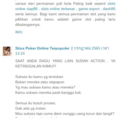
variasi dari permainan judi bola Paling baik seperti
slots
online siap86
,
slots online terbesar
,
game esport
,
dash86
serta lainnya. Bagi kami semua permainan slot yang kami
pilihkan untuk kamu adalah game slot paling laris
dikalangannya.
ตอบ
Situs Poker Online Terpopuler
2 กรกฎาคม 2565 เวลา
13:24
SAAT ANDA RAGU YANG LAIN SUDAH ACTION… YA
KETINGGALAN KAMU!!!
Sukses itu kamu yg tentukan
Bukan mereka atau siapapun
Yg mau sukses kamu atau mereka?
Kamu sukses mereka pasti bangga kok.
Semua itu butuh proses.
Gak ada yg instan
Mau sukses tapi cuma diem nunggu uang turun dari langit?