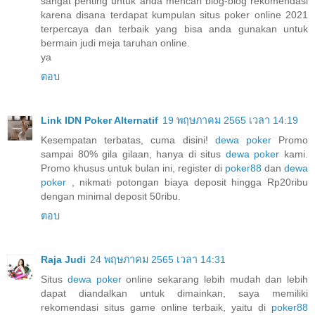
sangat penting untuk anda mencari blog-blog rekomendasi
karena disana terdapat kumpulan situs poker online 2021
terpercaya dan terbaik yang bisa anda gunakan untuk
bermain judi meja taruhan online.
ya
ตอบ
Link IDN Poker Alternatif
19 พฤษภาคม 2565 เวลา 14:19
Kesempatan terbatas, cuma disini!
dewa poker
Promo
sampai 80% gila gilaan, hanya di situs
dewa poker
kami.
Promo khusus untuk bulan ini, register di
poker88
dan
dewa
poker
, nikmati potongan biaya deposit hingga Rp20ribu
dengan minimal deposit 50ribu.
ตอบ
Raja Judi
24 พฤษภาคม 2565 เวลา 14:31
Situs
dewa poker
online sekarang lebih mudah dan lebih
dapat diandalkan untuk dimainkan, saya memiliki
rekomendasi situs game online terbaik, yaitu di
poker88