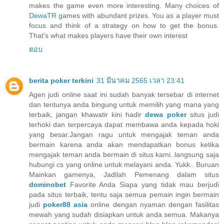
makes the game even more interesting. Many choices of
DewaTR
games with abundant prizes. You as a player must
focus and think of a strategy on how to get the bonus.
That's what makes players have their own interest
ตอบ
berita poker terkini
31 มีนาคม 2565 เวลา 23:41
Agen judi online saat ini sudah banyak tersebar di internet
dan tentunya anda bingung untuk memilih yang mana yang
terbaik, jangan khawatir kini hadir
dewa poker
situs judi
terhoki dan terpercaya dapat membawa anda kepada hoki
yang besar.Jangan ragu untuk mengajak teman anda
bermain karena anda akan mendapatkan bonus ketika
mengajak teman anda bermain di situs kami..langsung saja
hubungi cs yang online untuk melayani anda. Yukk.. Buruan
Mainkan gamenya, Jadilah Pemenang dalam situs
dominobet
Favorite Anda Siapa yang tidak mau berjudi
pada situs terbaik, tentu saja semua pemain ingin bermain
judi
poker88 asia
online dengan nyaman dengan fasilitas
mewah yang sudah disiapkan untuk anda semua. Makanya