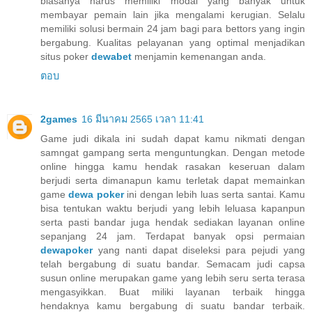
biasanya harus memiliki modal yang banyak untuk
membayar pemain lain jika mengalami kerugian. Selalu
memiliki solusi bermain 24 jam bagi para bettors yang ingin
bergabung. Kualitas pelayanan yang optimal menjadikan
situs poker
dewabet
menjamin kemenangan anda.
ตอบ
2games
16 มีนาคม 2565 เวลา 11:41
Game judi dikala ini sudah dapat kamu nikmati dengan
samngat gampang serta menguntungkan. Dengan metode
online hingga kamu hendak rasakan keseruan dalam
berjudi serta dimanapun kamu terletak dapat memainkan
game
dewa poker
ini dengan lebih luas serta santai. Kamu
bisa tentukan waktu berjudi yang lebih leluasa kapanpun
serta pasti bandar juga hendak sediakan layanan online
sepanjang 24 jam. Terdapat banyak opsi permaian
dewapoker
yang nanti dapat diseleksi para pejudi yang
telah bergabung di suatu bandar. Semacam judi capsa
susun online merupakan game yang lebih seru serta terasa
mengasyikkan. Buat miliki layanan terbaik hingga
hendaknya kamu bergabung di suatu bandar terbaik.