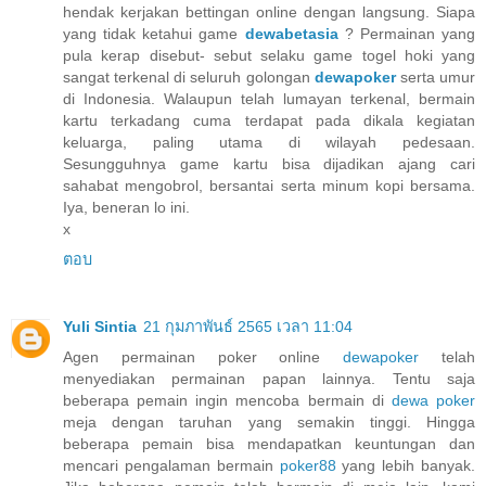
hendak kerjakan bettingan online dengan langsung. Siapa
yang tidak ketahui game
dewabetasia
? Permainan yang
pula kerap disebut- sebut selaku game togel hoki yang
sangat terkenal di seluruh golongan
dewapoker
serta umur
di Indonesia. Walaupun telah lumayan terkenal, bermain
kartu terkadang cuma terdapat pada dikala kegiatan
keluarga, paling utama di wilayah pedesaan.
Sesungguhnya game kartu bisa dijadikan ajang cari
sahabat mengobrol, bersantai serta minum kopi bersama.
Iya, beneran lo ini.
x
ตอบ
Yuli Sintia
21 กุมภาพันธ์ 2565 เวลา 11:04
Agen permainan poker online
dewapoker
telah
menyediakan permainan papan lainnya. Tentu saja
beberapa pemain ingin mencoba bermain di
dewa poker
meja dengan taruhan yang semakin tinggi. Hingga
beberapa pemain bisa mendapatkan keuntungan dan
mencari pengalaman bermain
poker88
yang lebih banyak.