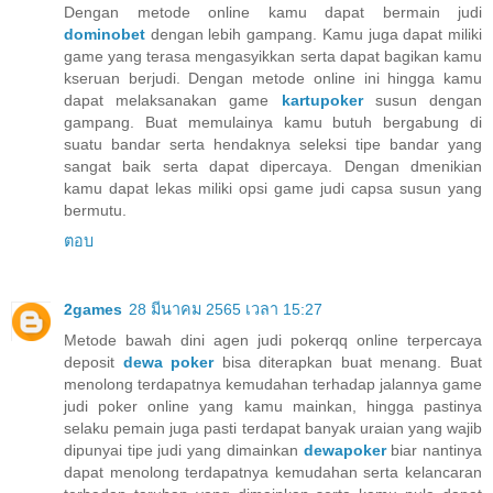
Dengan metode online kamu dapat bermain judi
dominobet
dengan lebih gampang. Kamu juga dapat miliki
game yang terasa mengasyikkan serta dapat bagikan kamu
kseruan berjudi. Dengan metode online ini hingga kamu
dapat melaksanakan game
kartupoker
susun dengan
gampang. Buat memulainya kamu butuh bergabung di
suatu bandar serta hendaknya seleksi tipe bandar yang
sangat baik serta dapat dipercaya. Dengan dmenikian
kamu dapat lekas miliki opsi game judi capsa susun yang
bermutu.
ตอบ
2games
28 มีนาคม 2565 เวลา 15:27
Metode bawah dini agen judi pokerqq online terpercaya
deposit
dewa poker
bisa diterapkan buat menang. Buat
menolong terdapatnya kemudahan terhadap jalannya game
judi poker online yang kamu mainkan, hingga pastinya
selaku pemain juga pasti terdapat banyak uraian yang wajib
dipunyai tipe judi yang dimainkan
dewapoker
biar nantinya
dapat menolong terdapatnya kemudahan serta kelancaran