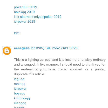
poker855 2019
balakqq 2019
link alternatif miyabipoker 2019
idrpoker 2019
ตอบ
cecegelis
27 กรกฎาคม 2562 เวลา 17:26
This is a lighting up post and it is incomprehensibly ordinary
and arranged. in like manner, I should need to thank you for
the endeavors you have made recorded as a printed
duplicate this article.
laguqq
mainqq
idrpoker
boyaqq
kompasqq
elangqq
jasaqq