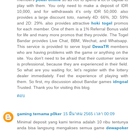
play with them. You only need to make a deposit of IDR
10,000, and for withdrawals it's only IDR 50,000. also
provides a large discount toto, namely 4D: 66%, 3D: 59%
and 2D: 29%. also provides attractive
hoki togel
promos
for each member. One of them is a 1% Referral Bonus valid
for life and many more promos that they provide. The Togel
Bandar provides Live Chat, BBM, Wechat, and Whatsapp.
This service is provided to serve loyal
DewaTR
members
who are having problems with the game or anything on the
site. You don't need to be afraid that their customer service
is professional, because they are experienced in their field.
So what are you waiting for, let's register with the lottery
dealer immediately. Feel the experience of playing with
them. So first, my discussion about Bandar games
idngoal
Trusted. Thank you for visiting this blog.
ตอบ
gaming ternama p0ker
15 มีนาคม 2565 เวลา 00:09
Minimal deposit yang kami terima adalah 10 ribu tentunya
anda bisa langsung mengakses semua game
dewapoker