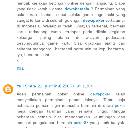
hendak kerjakan bettingan online dengan langsung. Siapa
yang tidak ketahui game
dewabetasia
? Permainan yang
pula kerap disebut- sebut selaku game togel hoki yang
sangat terkenal di seluruh golongan
dewapoker
serta umur
di Indonesia. Walaupun telah lumayan terkenal, bermain
kartu terkadang cuma terdapat pada dikala kegiatan
keluarga, paling utama di wilayah pedesaan.
Sesungguhnya game kartu bisa dijadikan ajang cari
sahabat mengobrol, bersantai serta minum kopi bersama.
Iya, beneran lo ini.
x
ตอบ
Yuli Sintia
21 กุมภาพันธ์ 2565 เวลา 11:04
Agen permainan poker online
dewapoker
telah
menyediakan permainan papan lainnya. Tentu saja
beberapa pemain ingin mencoba bermain di
dewa poker
meja dengan taruhan yang semakin tinggi. Hingga
beberapa pemain bisa mendapatkan keuntungan dan
mencari pengalaman bermain
poker88
yang lebih banyak.