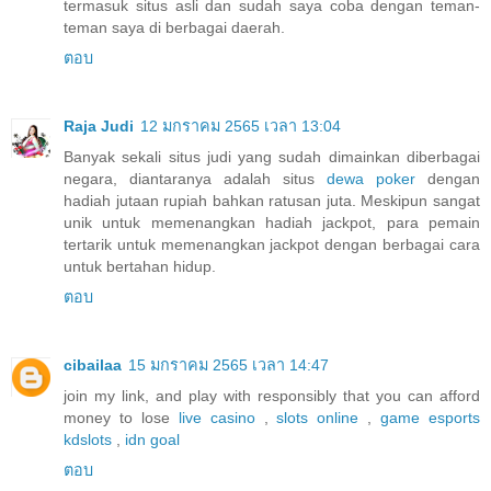
termasuk situs asli dan sudah saya coba dengan teman-
teman saya di berbagai daerah.
ตอบ
Raja Judi
12 มกราคม 2565 เวลา 13:04
Banyak sekali situs judi yang sudah dimainkan diberbagai
negara, diantaranya adalah situs
dewa poker
dengan
hadiah jutaan rupiah bahkan ratusan juta. Meskipun sangat
unik untuk memenangkan hadiah jackpot, para pemain
tertarik untuk memenangkan jackpot dengan berbagai cara
untuk bertahan hidup.
ตอบ
cibailaa
15 มกราคม 2565 เวลา 14:47
join my link, and play with responsibly that you can afford
money to lose
live casino
,
slots online
,
game esports
kdslots
,
idn goal
ตอบ