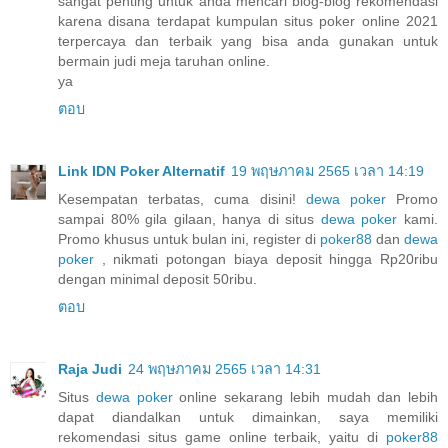
sangat penting untuk anda mencari blog-blog rekomendasi
karena disana terdapat kumpulan situs poker online 2021
terpercaya dan terbaik yang bisa anda gunakan untuk
bermain judi meja taruhan online.
ya
ตอบ
Link IDN Poker Alternatif
19 พฤษภาคม 2565 เวลา 14:19
Kesempatan terbatas, cuma disini!
dewa poker
Promo
sampai 80% gila gilaan, hanya di situs
dewa poker
kami.
Promo khusus untuk bulan ini, register di
poker88
dan
dewa
poker
, nikmati potongan biaya deposit hingga Rp20ribu
dengan minimal deposit 50ribu.
ตอบ
Raja Judi
24 พฤษภาคม 2565 เวลา 14:31
Situs
dewa poker
online sekarang lebih mudah dan lebih
dapat diandalkan untuk dimainkan, saya memiliki
rekomendasi situs game online terbaik, yaitu di
poker88