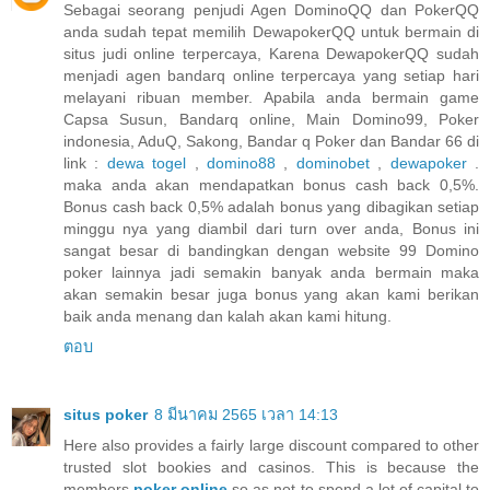
Sebagai seorang penjudi Agen DominoQQ dan PokerQQ
anda sudah tepat memilih DewapokerQQ untuk bermain di
situs judi online terpercaya, Karena DewapokerQQ sudah
menjadi agen bandarq online terpercaya yang setiap hari
melayani ribuan member. Apabila anda bermain game
Capsa Susun, Bandarq online, Main Domino99, Poker
indonesia, AduQ, Sakong, Bandar q Poker dan Bandar 66 di
link :
dewa togel
,
domino88
,
dominobet
,
dewapoker
.
maka anda akan mendapatkan bonus cash back 0,5%.
Bonus cash back 0,5% adalah bonus yang dibagikan setiap
minggu nya yang diambil dari turn over anda, Bonus ini
sangat besar di bandingkan dengan website 99 Domino
poker lainnya jadi semakin banyak anda bermain maka
akan semakin besar juga bonus yang akan kami berikan
baik anda menang dan kalah akan kami hitung.
ตอบ
situs poker
8 มีนาคม 2565 เวลา 14:13
Here also provides a fairly large discount compared to other
trusted slot bookies and casinos. This is because the
members
poker online
so as not to spend a lot of capital to