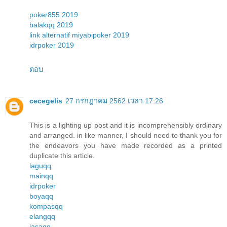
poker855 2019
balakqq 2019
link alternatif miyabipoker 2019
idrpoker 2019
ตอบ
cecegelis
27 กรกฎาคม 2562 เวลา 17:26
This is a lighting up post and it is incomprehensibly ordinary
and arranged. in like manner, I should need to thank you for
the endeavors you have made recorded as a printed
duplicate this article.
laguqq
mainqq
idrpoker
boyaqq
kompasqq
elangqq
jasaqq