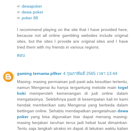
➪
dewapoker
➪
dewa poker
➪
poker 88
I recommend playing on the site that I have provided here,
because not all online gambling websites include original
sites, but the sites I provide are original sites and I have
tried them with my friends in various regions.
ตอบ
gaming ternama p0ker
4 กุมภาพันธ์ 2565 เวลา 13:44
Masing- masing permainan judi pasti ada kesulitan tertentu,
namun Mengenai itu hanya tergantung metode main
togel
hoki
memperoleh kemenangan di judi online dalam
mengatasinya. Selebihnya pasti di kesempatan kali ini kami
hendak memberikan satu Mengenai yang berbeda dalam
bettingan online. Sehabis mendapatkan pengetahuan
dewa
poker
yang bisa digunakan biar dapat menang masing-
masing kerjakan taruhan terus jadi hebat buat dimainkan.
Tentu saja langkah atraksi ini dapat di lakukan waktu kalian