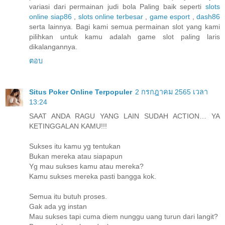
variasi dari permainan judi bola Paling baik seperti
slots
online siap86
,
slots online terbesar
,
game esport
,
dash86
serta lainnya. Bagi kami semua permainan slot yang kami
pilihkan untuk kamu adalah game slot paling laris
dikalangannya.
ตอบ
Situs Poker Online Terpopuler
2 กรกฎาคม 2565 เวลา
13:24
SAAT ANDA RAGU YANG LAIN SUDAH ACTION… YA
KETINGGALAN KAMU!!!
Sukses itu kamu yg tentukan
Bukan mereka atau siapapun
Yg mau sukses kamu atau mereka?
Kamu sukses mereka pasti bangga kok.
Semua itu butuh proses.
Gak ada yg instan
Mau sukses tapi cuma diem nunggu uang turun dari langit?