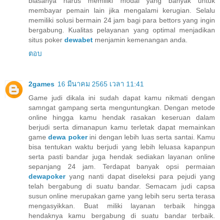
biasanya harus memiliki modal yang banyak untuk
membayar pemain lain jika mengalami kerugian. Selalu
memiliki solusi bermain 24 jam bagi para bettors yang ingin
bergabung. Kualitas pelayanan yang optimal menjadikan
situs poker
dewabet
menjamin kemenangan anda.
ตอบ
2games
16 มีนาคม 2565 เวลา 11:41
Game judi dikala ini sudah dapat kamu nikmati dengan
samngat gampang serta menguntungkan. Dengan metode
online hingga kamu hendak rasakan keseruan dalam
berjudi serta dimanapun kamu terletak dapat memainkan
game
dewa poker
ini dengan lebih luas serta santai. Kamu
bisa tentukan waktu berjudi yang lebih leluasa kapanpun
serta pasti bandar juga hendak sediakan layanan online
sepanjang 24 jam. Terdapat banyak opsi permaian
dewapoker
yang nanti dapat diseleksi para pejudi yang
telah bergabung di suatu bandar. Semacam judi capsa
susun online merupakan game yang lebih seru serta terasa
mengasyikkan. Buat miliki layanan terbaik hingga
hendaknya kamu bergabung di suatu bandar terbaik.