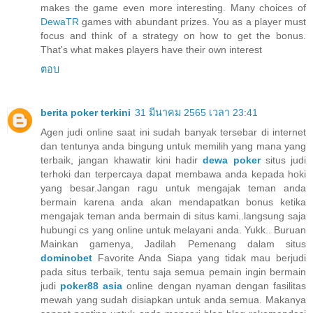
makes the game even more interesting. Many choices of
DewaTR
games with abundant prizes. You as a player must
focus and think of a strategy on how to get the bonus.
That's what makes players have their own interest
ตอบ
berita poker terkini
31 มีนาคม 2565 เวลา 23:41
Agen judi online saat ini sudah banyak tersebar di internet
dan tentunya anda bingung untuk memilih yang mana yang
terbaik, jangan khawatir kini hadir
dewa poker
situs judi
terhoki dan terpercaya dapat membawa anda kepada hoki
yang besar.Jangan ragu untuk mengajak teman anda
bermain karena anda akan mendapatkan bonus ketika
mengajak teman anda bermain di situs kami..langsung saja
hubungi cs yang online untuk melayani anda. Yukk.. Buruan
Mainkan gamenya, Jadilah Pemenang dalam situs
dominobet
Favorite Anda Siapa yang tidak mau berjudi
pada situs terbaik, tentu saja semua pemain ingin bermain
judi
poker88 asia
online dengan nyaman dengan fasilitas
mewah yang sudah disiapkan untuk anda semua. Makanya