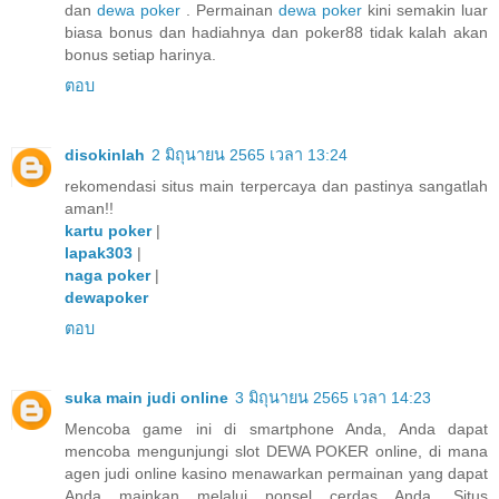
dan
dewa poker
. Permainan
dewa poker
kini semakin luar
biasa bonus dan hadiahnya dan poker88 tidak kalah akan
bonus setiap harinya.
ตอบ
disokinlah
2 มิถุนายน 2565 เวลา 13:24
rekomendasi situs main terpercaya dan pastinya sangatlah
aman!!
kartu poker
|
lapak303
|
naga poker
|
dewapoker
ตอบ
suka main judi online
3 มิถุนายน 2565 เวลา 14:23
Mencoba game ini di smartphone Anda, Anda dapat
mencoba mengunjungi slot DEWA POKER online, di mana
agen judi online kasino menawarkan permainan yang dapat
Anda mainkan melalui ponsel cerdas Anda. Situs