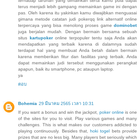
terhadap taruhan yang dimainkan serta kamu pula dapat
terus menjadi lebih gampang memainkan game ini dengan
pas. Oleh karena itu yakinkan kamu diwajibkan menguasai
gimana metode catatan judi pokerqq link alternatif online
terpercaya yang bisa menolong proses game
dominobet
juga berjalan mudah. Dengan bermain bersama sebuah
situs
kartupoker
online terpopuler tentu saja Anda akan
mendapatkan yang terbaik karena di dalamnya sudah
terdapat hal yang membuat Anda betah dalam bermain
karena memberikan fitur dan fasilitas yang terbaik. Anda
dapat memainkan judi tersebut menggunakan perangkat
apapun, baik itu smartphone, pc ataupun laptop.
ya
ตอบ
Bohemia
29 มีนาคม 2565 เวลา 10:31
If you want a bonus and win the jackpot,
poker online
is one
of the sites for you to visit. Play various games and many
challenges. This is what makes our customers addicted to
playing continuously. Besides that,
hoki togel
bets provide
prizes that are no less big. Many players bet seriously which