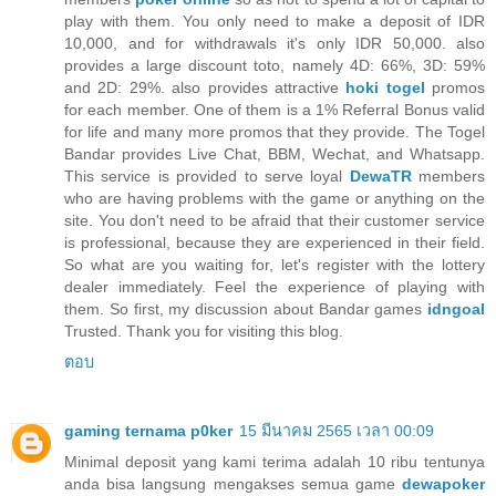
play with them. You only need to make a deposit of IDR
10,000, and for withdrawals it's only IDR 50,000. also
provides a large discount toto, namely 4D: 66%, 3D: 59%
and 2D: 29%. also provides attractive
hoki togel
promos
for each member. One of them is a 1% Referral Bonus valid
for life and many more promos that they provide. The Togel
Bandar provides Live Chat, BBM, Wechat, and Whatsapp.
This service is provided to serve loyal
DewaTR
members
who are having problems with the game or anything on the
site. You don't need to be afraid that their customer service
is professional, because they are experienced in their field.
So what are you waiting for, let's register with the lottery
dealer immediately. Feel the experience of playing with
them. So first, my discussion about Bandar games
idngoal
Trusted. Thank you for visiting this blog.
ตอบ
gaming ternama p0ker
15 มีนาคม 2565 เวลา 00:09
Minimal deposit yang kami terima adalah 10 ribu tentunya
anda bisa langsung mengakses semua game
dewapoker