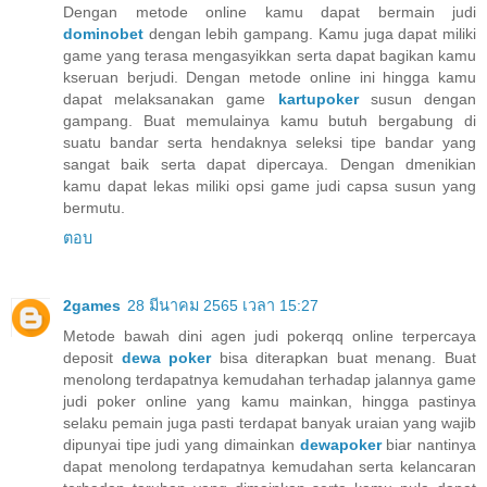
Dengan metode online kamu dapat bermain judi
dominobet
dengan lebih gampang. Kamu juga dapat miliki
game yang terasa mengasyikkan serta dapat bagikan kamu
kseruan berjudi. Dengan metode online ini hingga kamu
dapat melaksanakan game
kartupoker
susun dengan
gampang. Buat memulainya kamu butuh bergabung di
suatu bandar serta hendaknya seleksi tipe bandar yang
sangat baik serta dapat dipercaya. Dengan dmenikian
kamu dapat lekas miliki opsi game judi capsa susun yang
bermutu.
ตอบ
2games
28 มีนาคม 2565 เวลา 15:27
Metode bawah dini agen judi pokerqq online terpercaya
deposit
dewa poker
bisa diterapkan buat menang. Buat
menolong terdapatnya kemudahan terhadap jalannya game
judi poker online yang kamu mainkan, hingga pastinya
selaku pemain juga pasti terdapat banyak uraian yang wajib
dipunyai tipe judi yang dimainkan
dewapoker
biar nantinya
dapat menolong terdapatnya kemudahan serta kelancaran