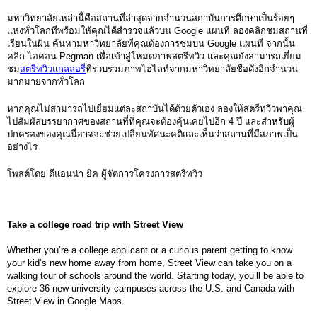
มหาวิทยาลัยเหล่านี้คือสถานที่ล่าสุดจากจำนวนสถาบันการศึกษาเป็นร้อยๆ 
เเห่งทั่วโลกที่พร้อมให้คุณได้สำรวจแล้วบน Google แผนที่ ลองคลิกชมสถานที่
เรียนในฝัน ค้นหามหาวิทยาลัยที่คุณต้องการชมบน Google แผนที่ จากนั้น
คลิก ไอคอน Pegman เพื่อเข้าสู่โหมดภาพสตรีทวิว และคุณยังสามารถเยี่ยม
ชม
สตรีทวิวแกลลอรี่
ที่รวบรวมภาพไฮไลท์จากมหาวิทยาลัยชื่อดังอีกจำนวน
มากมายจากทั่วโลก 
หากคุณไม่สามารถไปเยี่ยมแต่ละสถาบันได้ด้วยตัวเอง ลองให้สตรีทวิวพาคุณ
ไปสัมผัสบรรยากาศของสถานที่ที่คุณจะต้องคุ้นเคยไปอีก 4 ปี และสำหรับผู้
ปกครองของคุณนี่อาจจะช่วยเปลี่ยนทัศนะคติและเห็นว่าสถานที่มีสภาพเป็น
อย่างไร 
โพสต์โดย ดีแอนน่า ยิค ผู้จัดการโครงการสตรีทวิว
Take a college road trip with Street View
Whether you’re a college applicant or a curious parent getting to know 
your kid’s new home away from home, Street View can take you on a 
walking tour of schools around the world. Starting today, you’ll be able to 
explore 36 new university campuses across the U.S. and Canada with 
Street View in Google Maps.