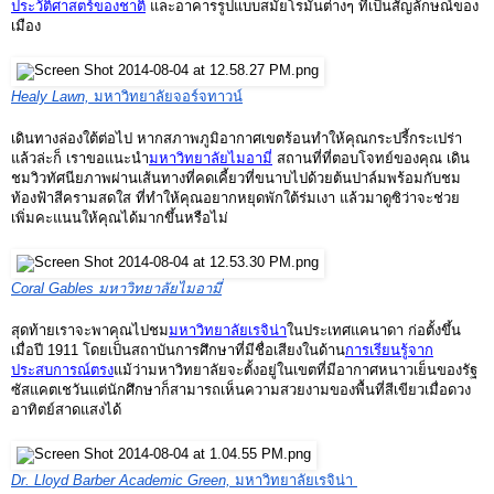
ประวัติศาสตร์ของชาติ
และอาคารรูปแบบสมัยโรมันต่างๆ ที่เป็นสัญลักษณ์ของ
เมือง
Healy Lawn, 
มหาวิทยาลัยจอร์จทาวน์
เดินทางล่องใต้ต่อไป หากสภาพภูมิอากาศเขตร้อนทำให้คุณกระปรี้กระเปร่า
แล้วล่ะก็ เราขอแนะนำ
มหาวิทยาลัยไมอามี่
สถานที่ที่ตอบโจทย์ของคุณ เดิน
ชมวิวทัศนียภาพผ่านเส้นทางที่คดเคี้ยวที่ขนาบไปด้วยต้นปาล์มพร้อมกับชม
ท้องฟ้าสีครามสดใส ที่ทำให้คุณอยากหยุดพักใต้ร่มเงา แล้วมาดูซิว่าจะช่วย
เพิ่มคะแนนให้คุณได้มากขึ้นหรือไม่
Coral Gables มหาวิทยาลัยไมอามี่
สุดท้ายเราจะพาคุณไปชม
มหาวิทยาลัยเรจิน่า
ในประเทศแคนาดา ก่อตั้งขึ้น
เมื่อปี 1911 โดยเป็นสถาบันการศึกษาที่มีชื่อเสียงในด้าน
การเรียนรู้จาก
ประสบการณ์ตรง
แม้ว่ามหาวิทยาลัยจะตั้งอยู่ในเขตที่มีอากาศหนาวเย็นของรัฐ
ซัสแคตเชวันแต่นักศึกษาก็สามารถเห็นความสวยงามของพื้นที่สีเขียวเมื่อดวง
อาทิตย์สาดแสงได้
Dr. Lloyd Barber Academic Green, 
มหาวิทยาลัยเรจิน่า 