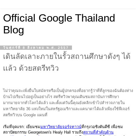
Official Google Thailand
Blog
วันศุกร์ที่ 8 สิงหาคม พ.ศ. 2557
เดินลัดเลาะภายในรั้วสถานศึกษาดังๆ ได้
เเล้ว ด้วยสตรีทวิว
ไม่ว่าคุณจะเพิ่งยื่นใบสมัครหรือเป็นผู้ปกครองที่อยากรู้ว่าที่ที่ลูกของฉันต้องห่าง
บ้านไปเรียนไปอยู่เป็นอย่างไร สตรีทวิวพาคุณเดินชมสถาบันการศึกษา
มากมายจากทั่วโลกได้เเล้ว และตั้งเเต่วันนี้คุณยังคลิกเข้าไปสำรวจภายใน
มหาวิทยาลัย 36 แห่งใหม่ในสหรัฐอเมริกาและแคนาดาได้แล้วเพียงใช้ฟีเจอร์
สตรีทวิวบน Google แผนที่ 
เริ่มที่จุดเเรก:
เยี่ยมชม
มหาวิทยาลัยจอร์จทาวน์
ที่กรุงวอชิงตันดีซี เพื่อชม
สถาปัตยกรรม Georgetown's Healy Hall รวมถึง
สถานที่สำคัญด้าน