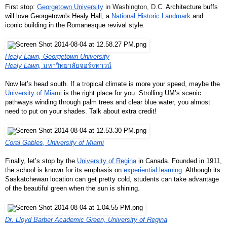
First stop: 
Georgetown University
 in Washington, D.C. 
Architecture buffs 
will love Georgetown's Healy Hall, a 
National Historic Landmark
 and 
iconic building in the Romanesque revival style. 
Healy Lawn, Georgetown University
Healy Lawn, 
มหาวิทยาลัยจอร์จทาวน์
Now let’s head south. If a tropical climate is more your speed, maybe the 
University of Miami
 is the right place for you. Strolling UM’s scenic 
pathways winding through palm trees and clear blue water, you almost 
need to put on your shades. Talk about extra credit!
Coral Gables, University of Miami
Finally, let’s stop by the 
University of Regina
 in Canada. Founded in 1911, 
the school is known for its emphasis on
experiential learning
. 
Although its 
Saskatchewan location can get pretty cold, students can take advantage 
of the beautiful green when the sun is shining. 
Dr. Lloyd Barber Academic Green, University of Regina