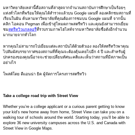
มหาวิทยาลัยเหล่านี้คือสถานที่ล่าสุดจากจำนวนสถาบันการศึกษาเป็นร้อยๆ 
เเห่งทั่วโลกที่พร้อมให้คุณได้สำรวจแล้วบน Google แผนที่ ลองคลิกชมสถานที่
เรียนในฝัน ค้นหามหาวิทยาลัยที่คุณต้องการชมบน Google แผนที่ จากนั้น
คลิก ไอคอน Pegman เพื่อเข้าสู่โหมดภาพสตรีทวิว และคุณยังสามารถเยี่ยม
ชม
สตรีทวิวแกลลอรี่
ที่รวบรวมภาพไฮไลท์จากมหาวิทยาลัยชื่อดังอีกจำนวน
มากมายจากทั่วโลก 
หากคุณไม่สามารถไปเยี่ยมแต่ละสถาบันได้ด้วยตัวเอง ลองให้สตรีทวิวพาคุณ
ไปสัมผัสบรรยากาศของสถานที่ที่คุณจะต้องคุ้นเคยไปอีก 4 ปี และสำหรับผู้
ปกครองของคุณนี่อาจจะช่วยเปลี่ยนทัศนะคติและเห็นว่าสถานที่มีสภาพเป็น
อย่างไร 
โพสต์โดย ดีแอนน่า ยิค ผู้จัดการโครงการสตรีทวิว
Take a college road trip with Street View
Whether you’re a college applicant or a curious parent getting to know 
your kid’s new home away from home, Street View can take you on a 
walking tour of schools around the world. Starting today, you’ll be able to 
explore 36 new university campuses across the U.S. and Canada with 
Street View in Google Maps.