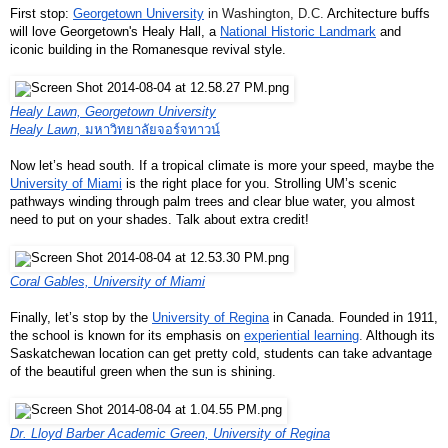
First stop: 
Georgetown University
 in Washington, D.C. 
Architecture buffs 
will love Georgetown's Healy Hall, a 
National Historic Landmark
 and 
iconic building in the Romanesque revival style. 
Healy Lawn, Georgetown University
Healy Lawn, 
มหาวิทยาลัยจอร์จทาวน์
Now let’s head south. If a tropical climate is more your speed, maybe the 
University of Miami
 is the right place for you. Strolling UM’s scenic 
pathways winding through palm trees and clear blue water, you almost 
need to put on your shades. Talk about extra credit!
Coral Gables, University of Miami
Finally, let’s stop by the 
University of Regina
 in Canada. Founded in 1911, 
the school is known for its emphasis on
experiential learning
. 
Although its 
Saskatchewan location can get pretty cold, students can take advantage 
of the beautiful green when the sun is shining. 
Dr. Lloyd Barber Academic Green, University of Regina