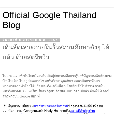
Official Google Thailand
Blog
วันศุกร์ที่ 8 สิงหาคม พ.ศ. 2557
เดินลัดเลาะภายในรั้วสถานศึกษาดังๆ ได้
เเล้ว ด้วยสตรีทวิว
ไม่ว่าคุณจะเพิ่งยื่นใบสมัครหรือเป็นผู้ปกครองที่อยากรู้ว่าที่ที่ลูกของฉันต้องห่าง
บ้านไปเรียนไปอยู่เป็นอย่างไร สตรีทวิวพาคุณเดินชมสถาบันการศึกษา
มากมายจากทั่วโลกได้เเล้ว และตั้งเเต่วันนี้คุณยังคลิกเข้าไปสำรวจภายใน
มหาวิทยาลัย 36 แห่งใหม่ในสหรัฐอเมริกาและแคนาดาได้แล้วเพียงใช้ฟีเจอร์
สตรีทวิวบน Google แผนที่ 
เริ่มที่จุดเเรก:
เยี่ยมชม
มหาวิทยาลัยจอร์จทาวน์
ที่กรุงวอชิงตันดีซี เพื่อชม
สถาปัตยกรรม Georgetown's Healy Hall รวมถึง
สถานที่สำคัญด้าน