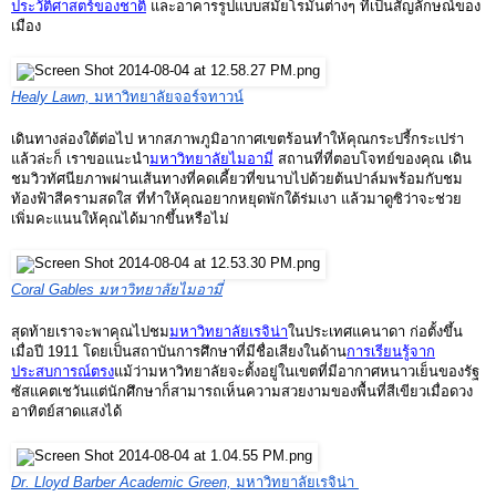
ประวัติศาสตร์ของชาติ
และอาคารรูปแบบสมัยโรมันต่างๆ ที่เป็นสัญลักษณ์ของ
เมือง
Healy Lawn, 
มหาวิทยาลัยจอร์จทาวน์
เดินทางล่องใต้ต่อไป หากสภาพภูมิอากาศเขตร้อนทำให้คุณกระปรี้กระเปร่า
แล้วล่ะก็ เราขอแนะนำ
มหาวิทยาลัยไมอามี่
สถานที่ที่ตอบโจทย์ของคุณ เดิน
ชมวิวทัศนียภาพผ่านเส้นทางที่คดเคี้ยวที่ขนาบไปด้วยต้นปาล์มพร้อมกับชม
ท้องฟ้าสีครามสดใส ที่ทำให้คุณอยากหยุดพักใต้ร่มเงา แล้วมาดูซิว่าจะช่วย
เพิ่มคะแนนให้คุณได้มากขึ้นหรือไม่
Coral Gables มหาวิทยาลัยไมอามี่
สุดท้ายเราจะพาคุณไปชม
มหาวิทยาลัยเรจิน่า
ในประเทศแคนาดา ก่อตั้งขึ้น
เมื่อปี 1911 โดยเป็นสถาบันการศึกษาที่มีชื่อเสียงในด้าน
การเรียนรู้จาก
ประสบการณ์ตรง
แม้ว่ามหาวิทยาลัยจะตั้งอยู่ในเขตที่มีอากาศหนาวเย็นของรัฐ
ซัสแคตเชวันแต่นักศึกษาก็สามารถเห็นความสวยงามของพื้นที่สีเขียวเมื่อดวง
อาทิตย์สาดแสงได้
Dr. Lloyd Barber Academic Green, 
มหาวิทยาลัยเรจิน่า 