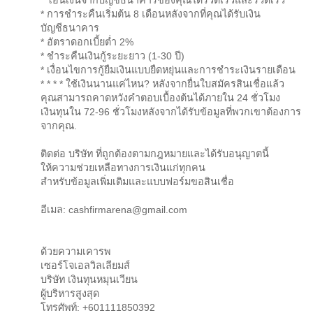
* โอนเงินจากบัญชีธนาคารของคุณได้รวดเร็วและรวดเร็ว
* การชำระคืนเริ่มต้น 8 เดือนหลังจากที่คุณได้รับเงิน
บัญชีธนาคาร
* อัตราดอกเบี้ยต่ำ 2%
* ชำระคืนเงินกู้ระยะยาว (1-30 ปี)
* เงื่อนไขการกู้ยืมเงินแบบยืดหยุ่นและการชำระเงินรายเดือน
* * * * ใช้เงินนานแค่ไหน? หลังจากยื่นใบสมัครสินเชื่อแล้ว
คุณสามารถคาดหวังคำตอบเบื้องต้นได้ภายใน 24 ชั่วโมง
เงินทุนใน 72-96 ชั่วโมงหลังจากได้รับข้อมูลที่พวกเขาต้องการ
จากคุณ.
ติดต่อ บริษัท ที่ถูกต้องตามกฎหมายและได้รับอนุญาตนี้
ให้ความช่วยเหลือทางการเงินแก่ทุกคน
สำหรับข้อมูลเพิ่มเติมและแบบฟอร์มขอสินเชื่อ
อีเมล: cashfirmarena@gmail.com
ด้วยความเคารพ
เซอร์โจเอลวิลเลียมส์
บริษัท เงินทุนหมุนเวียน
ผู้บริหารสูงสุด
โทรศัพท์: +601111850392