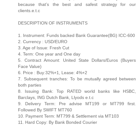
because that’s the best and safest strategy for our
clients.e.t.c
DESCRIPTION OF INSTRUMENTS
1. Instrument: Funds backed Bank Guarantee(BG) ICC-600
2. Currency : USD/EURO
3. Age of Issue: Fresh Cut
4. Term: One year and One day
5. Contract Amount: United State Dollars/Euros (Buyers
Face Value)
6. Price : Buy:32%+1, Lease: 4%+2
7. Subsequent tranches: To be mutually agreed between
both parties
8. Issuing Bank: Top RATED world banks like HSBC,
Barclays, ING Dutch Bank, Llyods e.t.c
9. Delivery Term: Pre advise MT199 or MT799 first.
Followed By SWIFT MT760
10. Payment Term: MT799 & Settlement via MT103
11. Hard Copy: By Bank Bonded Courier