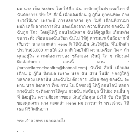
ผม นาง เบ็ด brabra โดยใช้ชื่อ ฉัน อาศัยอยู่ในประเทศไทย ที่
ฉันต้องการ ที่จะใช้ สื่อนี้ เพื่อแจ้งเตือน ผู้ กู้ยืม ทุกคนที่จะ ต้อง
ระวังให้มาก เพราะมี การหลอกลวง ทุก ไม่กี่ เดือนที่ผ่านมา
ผมก็ เครียด ทางการเงิน และเนื่องจาก ความสิ้นหวัง ของฉัน ที่
ฉันถูก โกง โดยผู้ให้กู้ ออนไลน์หลาย ฉันได้สูญเสีย เกือบหวัง
จนกระทั่ง เพื่อนของฉันเรียก ฉันไป ให้กู้ ความน่าเชื่อถือมาก ที่
เรียกว่า นาง สเตลล่า Rene ที่ ให้ฉันยืม เงินให้กู้ยืม ที่ไม่มีหลัก
ประกัน85,000 ภายใต้ 20 นาที โดยไม่มี ความเครียด ใด ๆ ถ้า
คุณอยู่ใน ความต้องการของ ชนิดของ เงินกู้ ใด ๆ เพียงแค่
ติดต่อกับเขา ตอนนี้ ผ่าน :
{mrsstellareneloanfirm@hotmail.com} ฉันใช้ สื่อนี้ เพื่อแจ้ง
เตือน ผู้ กู้ยืม ทั้งหมด เพราะ นรก ฉัน ผ่าน ในมือ ของผู้ให้กู้
หลอกลวง เหล่านั้น และฉันไม่ ต้องการ แม้แต่ ศัตรู ของฉัน จะ
ผ่าน นรก ดังกล่าว ที่ผม ผ่าน ใน มือของผู้ ให้กู้ ออนไลน์ หลอก
ลวงฉันยัง จะต้องการให้คุณ ช่วยฉัน ส่งข้อมูล นี้ไปยัง คนอื่น ๆ
ที่ ยังอยู่ใน ความต้องการของ เงินกู้เมื่อคุณ ยังได้ รับ เงินกู้ยืม
ของคุณจาก นาง สเตลล่า Rene ผม ภาวนาว่า พระเจ้าจะ ให้
เธอ มีชีวิตยืนยาว
พระเจ้าอวยพร เธอตลอดไป