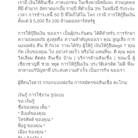
เรามี เงินให้สินเชื่อ ภาคเอกชน ในเชิงพาณิชย์และ ส่วนบุคคล
ที่มี ต่ำมาก อัตราดอกเบี้ย รายปี ที่ต่ำเป็น 3% ในหนึ่งปี กับระยะ
เวลา การชำระหนี้ 50 ปี ที่ใดก็ได้ใน โลก เรามี การให้กู้ยืมเงิน
ตั้งแต่ $ 5,000 ถึง 100 ล้านดอลลาร์สหรัฐ
การให้กู้ยืมเงิน ของเรา เป็นผู้ประกันตน ได้ดีสำหรับ การรักษา
ความปลอดภัย สูงสุดคือ ความสำคัญของเรา คุณ สูญเสีย การ
นอนหลับ คืน ที่ กังวล ว่าจะได้รับ ผู้ให้กู้ เงินให้กู้ยืมlegit ? คุณ
กัด เล็บของคุณ ไป อย่างรวดเร็ว หรือไม่ แทนที่จะ ตี คุณ พอล
วิลเลียม ติดต่อ สินเชื่อ บ้าน ( บริการด้านสินเชื่อ ) ขณะนี้ ผู้
เชี่ยวชาญที่ ช่วย หยุด การให้กู้ยืมเงิน ประวัติเครดิต ไม่ดี ที่จะ
หาทางแก้ปัญหาที่ ประสบความสำเร็จ เป็นภารกิจ ของเรา
ผู้ที่สนใจควร กรอกแบบฟอร์ม การสมัครขอสินเชื่อ ตะโกน:
เงินกู้ การใช้งาน รูปแบบ
ขอ เงินกู้
ชื่อของคุณ เต็ม *
* อีเมล์ของคุณ
โทรศัพท์ ของคุณ *
ที่อยู่ ของคุณ *
เมือง ของคุณ *