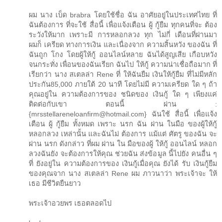
ผม นาง เบ็ด brabra โดยใช้ชื่อ ฉัน อาศัยอยู่ในประเทศไทย ที่
ฉันต้องการ ที่จะใช้ สื่อนี้ เพื่อแจ้งเตือน ผู้ กู้ยืม ทุกคนที่จะ ต้อง
ระวังให้มาก เพราะมี การหลอกลวง ทุก ไม่กี่ เดือนที่ผ่านมา
ผมก็ เครียด ทางการเงิน และเนื่องจาก ความสิ้นหวัง ของฉัน ที่
ฉันถูก โกง โดยผู้ให้กู้ ออนไลน์หลาย ฉันได้สูญเสีย เกือบหวัง
จนกระทั่ง เพื่อนของฉันเรียก ฉันไป ให้กู้ ความน่าเชื่อถือมาก ที่
เรียกว่า นาง สเตลล่า Rene ที่ ให้ฉันยืม เงินให้กู้ยืม ที่ไม่มีหลัก
ประกัน85,000 ภายใต้ 20 นาที โดยไม่มี ความเครียด ใด ๆ ถ้า
คุณอยู่ใน ความต้องการของ ชนิดของ เงินกู้ ใด ๆ เพียงแค่
ติดต่อกับเขา ตอนนี้ ผ่าน :
{mrsstellareneloanfirm@hotmail.com} ฉันใช้ สื่อนี้ เพื่อแจ้ง
เตือน ผู้ กู้ยืม ทั้งหมด เพราะ นรก ฉัน ผ่าน ในมือ ของผู้ให้กู้
หลอกลวง เหล่านั้น และฉันไม่ ต้องการ แม้แต่ ศัตรู ของฉัน จะ
ผ่าน นรก ดังกล่าว ที่ผม ผ่าน ใน มือของผู้ ให้กู้ ออนไลน์ หลอก
ลวงฉันยัง จะต้องการให้คุณ ช่วยฉัน ส่งข้อมูล นี้ไปยัง คนอื่น ๆ
ที่ ยังอยู่ใน ความต้องการของ เงินกู้เมื่อคุณ ยังได้ รับ เงินกู้ยืม
ของคุณจาก นาง สเตลล่า Rene ผม ภาวนาว่า พระเจ้าจะ ให้
เธอ มีชีวิตยืนยาว
พระเจ้าอวยพร เธอตลอดไป