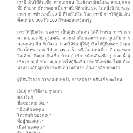
เรามี เงินให้สินเชื่อ ภาคเอกชน ในเชิงพาณิชย์และ ส่วนบุคคล
ที่มี ต่ำมาก อัตราดอกเบี้ย รายปี ที่ต่ำเป็น 3% ในหนึ่งปี กับระยะ
เวลา การชำระหนี้ 50 ปี ที่ใดก็ได้ใน โลก เรามี การให้กู้ยืมเงิน
ตั้งแต่ $ 5,000 ถึง 100 ล้านดอลลาร์สหรัฐ
การให้กู้ยืมเงิน ของเรา เป็นผู้ประกันตน ได้ดีสำหรับ การรักษา
ความปลอดภัย สูงสุดคือ ความสำคัญของเรา คุณ สูญเสีย การ
นอนหลับ คืน ที่ กังวล ว่าจะได้รับ ผู้ให้กู้ เงินให้กู้ยืมlegit ? คุณ
กัด เล็บของคุณ ไป อย่างรวดเร็ว หรือไม่ แทนที่จะ ตี คุณ พอล
วิลเลียม ติดต่อ สินเชื่อ บ้าน ( บริการด้านสินเชื่อ ) ขณะนี้ ผู้
เชี่ยวชาญที่ ช่วย หยุด การให้กู้ยืมเงิน ประวัติเครดิต ไม่ดี ที่จะ
หาทางแก้ปัญหาที่ ประสบความสำเร็จ เป็นภารกิจ ของเรา
ผู้ที่สนใจควร กรอกแบบฟอร์ม การสมัครขอสินเชื่อ ตะโกน:
เงินกู้ การใช้งาน รูปแบบ
ขอ เงินกู้
ชื่อของคุณ เต็ม *
* อีเมล์ของคุณ
โทรศัพท์ ของคุณ *
ที่อยู่ ของคุณ *
เมือง ของคุณ *