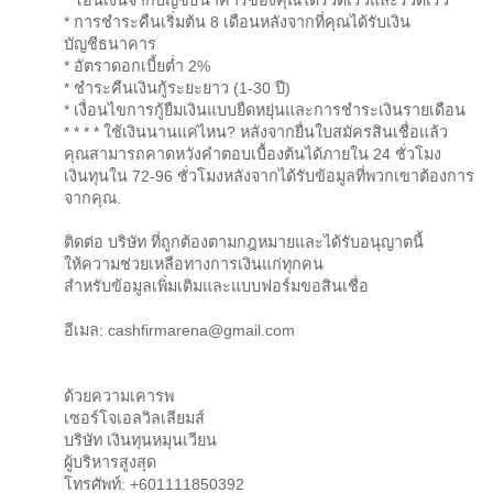
* โอนเงินจากบัญชีธนาคารของคุณได้รวดเร็วและรวดเร็ว
* การชำระคืนเริ่มต้น 8 เดือนหลังจากที่คุณได้รับเงิน
บัญชีธนาคาร
* อัตราดอกเบี้ยต่ำ 2%
* ชำระคืนเงินกู้ระยะยาว (1-30 ปี)
* เงื่อนไขการกู้ยืมเงินแบบยืดหยุ่นและการชำระเงินรายเดือน
* * * * ใช้เงินนานแค่ไหน? หลังจากยื่นใบสมัครสินเชื่อแล้ว
คุณสามารถคาดหวังคำตอบเบื้องต้นได้ภายใน 24 ชั่วโมง
เงินทุนใน 72-96 ชั่วโมงหลังจากได้รับข้อมูลที่พวกเขาต้องการ
จากคุณ.
ติดต่อ บริษัท ที่ถูกต้องตามกฎหมายและได้รับอนุญาตนี้
ให้ความช่วยเหลือทางการเงินแก่ทุกคน
สำหรับข้อมูลเพิ่มเติมและแบบฟอร์มขอสินเชื่อ
อีเมล: cashfirmarena@gmail.com
ด้วยความเคารพ
เซอร์โจเอลวิลเลียมส์
บริษัท เงินทุนหมุนเวียน
ผู้บริหารสูงสุด
โทรศัพท์: +601111850392