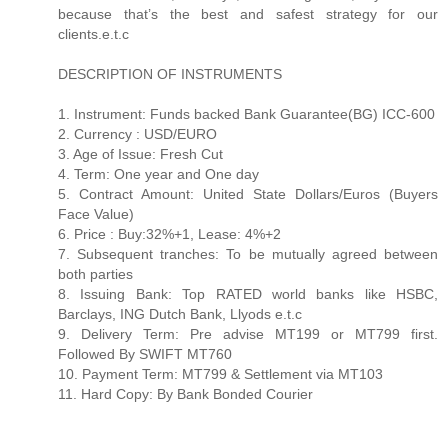
because that’s the best and safest strategy for our
clients.e.t.c
DESCRIPTION OF INSTRUMENTS
1. Instrument: Funds backed Bank Guarantee(BG) ICC-600
2. Currency : USD/EURO
3. Age of Issue: Fresh Cut
4. Term: One year and One day
5. Contract Amount: United State Dollars/Euros (Buyers
Face Value)
6. Price : Buy:32%+1, Lease: 4%+2
7. Subsequent tranches: To be mutually agreed between
both parties
8. Issuing Bank: Top RATED world banks like HSBC,
Barclays, ING Dutch Bank, Llyods e.t.c
9. Delivery Term: Pre advise MT199 or MT799 first.
Followed By SWIFT MT760
10. Payment Term: MT799 & Settlement via MT103
11. Hard Copy: By Bank Bonded Courier