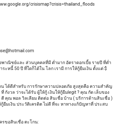
//www.google.org/crisismap?crisis=thailand_floods
nhouse@hotmail.com
งพาณิชย์และ ส่วนบุคคลที่มี ต่ำมาก อัตราดอกเบี้ย รายปี ที่ต่ำ
หนี้ 50 ปี ที่ใดก็ได้ใน โลก เรามี การให้กู้ยืมเงิน ตั้งแต่ $
กันตน ได้ดีสำหรับ การรักษาความปลอดภัย สูงสุดคือ ความสำคัญ
ังวล ว่าจะได้รับ ผู้ให้กู้ เงินให้กู้ยืมlegit ? คุณ กัด เล็บของ
ตี คุณ พอล วิลเลียม ติดต่อ สินเชื่อ บ้าน ( บริการด้านสินเชื่อ )
้กู้ยืมเงิน ประวัติเครดิต ไม่ดี ที่จะ หาทางแก้ปัญหาที่ ประสบ
ครขอสินเชื่อ ตะโกน: