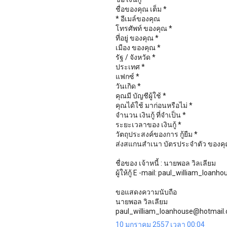
ชื่อของคุณ เต็ม *
* อีเมล์ของคุณ
โทรศัพท์ ของคุณ *
ที่อยู่ ของคุณ *
เมือง ของคุณ *
รัฐ / จังหวัด *
ประเทศ *
แฟกซ์ *
วันเกิด *
คุณมี บัญชีผู้ใช้ *
คุณได้ใช้ มาก่อนหรือไม่ *
จำนวน เงินกู้ ที่จำเป็น *
ระยะเวลาของ เงินกู้ *
วัตถุประสงค์ของการ กู้ยืม *
ส่งสแกนสำเนา บัตรประจำตัว ของคุณ
ชื่อของ เจ้าหนี้ : นายพอล วิลเลียม
ผู้ให้กู้ E -mail: paul_william_loa
ขอแสดงความนับถือ
นายพอล วิลเลียม
paul_william_loanhouse@hotmail
10 มกราคม 2557 เวลา 00:04