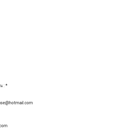
 : *
nhouse@hotmail.com
.com