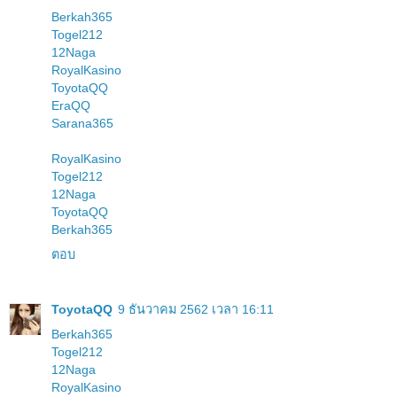
Berkah365
Togel212
12Naga
RoyalKasino
ToyotaQQ
EraQQ
Sarana365
RoyalKasino
Togel212
12Naga
ToyotaQQ
Berkah365
ตอบ
ToyotaQQ
9 ธันวาคม 2562 เวลา 16:11
Berkah365
Togel212
12Naga
RoyalKasino