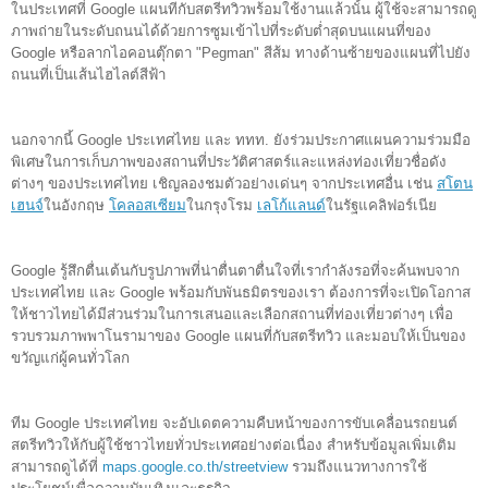
ในประเทศที่ 
Google แผนทีกับสตรีทวิว
พร้อมใช้งานแล้วนั้น ผู้ใช้จะสามารถดู
ภาพถ่ายในระดับถนนได้ด้วยการซูมเข้าไปที่ระดับต่ำสุดบนแผนที่ของ 
Google หรือลากไอคอนตุ๊กตา "Pegman" สีส้ม ทางด้านซ้ายของแผนที่ไปยัง
ถนนที่เป็นเส้นไฮไลต์สีฟ้า
นอกจากนี้
 Google ประเทศไทย 
และ ททท. 
ยังร่วมประกาศแผนความร่วมมือ
พิเศษในการเก็บภาพของสถานที่ประวัติศาสตร์และแหล่งท่องเที่ยวชื่อดัง
ต่างๆ ของประเทศไทย เชิญลองชมตัวอย่างเด่นๆ จากประเทศอื่น
 เช่น
สโตน
เฮนจ์
ในอังกฤษ 
โคลอสเซียม
ในกรุงโรม 
เลโก้แลนด์
ในรัฐแคลิฟอร์เนีย 
Google รู้สึกตื่นเต้นกับรูปภาพที่น่าตื่นตาตื่นใจที่เรากำลังรอที่จะค้นพบจาก
ประเท
ศ
ไทย
และ Google 
พร้อมกับพันธมิตรของเรา 
ต้องการ
ที่จะ
เปิดโอกาส
ให้ชาวไทยได้มีส่วนร่ว
มในการเสนอและเลือกสถานที่ท่องเที่ยวต่างๆ เพื่อ
รวบรวมภาพพาโนรามาของ Google แผนที่กับสตรีทวิว และมอบให้เป็นของ
ขวัญแก่ผู้คน
ทั่วโลก
ทีม
Google
ประเทศไทย 
จะอัปเดต
ควา
มคืบหน้าของการขับเคลื่อนรถยนต์
สตรีทวิวให้กับผู้ใช้ชาวไทยทั่วประเทศอย่างต่อเนื่อง สำหรับข้อมูลเพิ่มเติม
สามารถดูได้ที่
maps.google.co.th/streetview
รวมถึงแนวทางการใช้