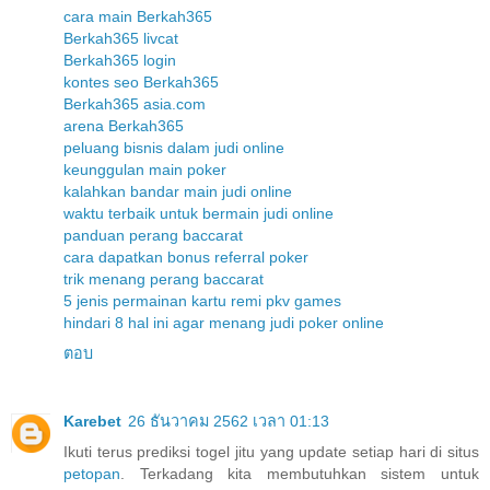
cara main Berkah365
Berkah365 livcat
Berkah365 login
kontes seo Berkah365
Berkah365 asia.com
arena Berkah365
peluang bisnis dalam judi online
keunggulan main poker
kalahkan bandar main judi online
waktu terbaik untuk bermain judi online
panduan perang baccarat
cara dapatkan bonus referral poker
trik menang perang baccarat
5 jenis permainan kartu remi pkv games
hindari 8 hal ini agar menang judi poker online
ตอบ
Karebet
26 ธันวาคม 2562 เวลา 01:13
Ikuti terus prediksi togel jitu yang update setiap hari di situs
petopan
. Terkadang kita membutuhkan sistem untuk