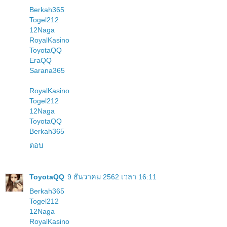
Berkah365
Togel212
12Naga
RoyalKasino
ToyotaQQ
EraQQ
Sarana365
RoyalKasino
Togel212
12Naga
ToyotaQQ
Berkah365
ตอบ
ToyotaQQ
9 ธันวาคม 2562 เวลา 16:11
Berkah365
Togel212
12Naga
RoyalKasino