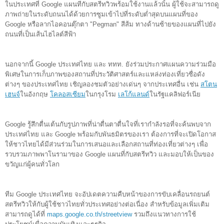
ในประเทศที่ 
Google แผนทีกับสตรีทวิว
พร้อมใช้งานแล้วนั้น ผู้ใช้จะสามารถดู
ภาพถ่ายในระดับถนนได้ด้วยการซูมเข้าไปที่ระดับต่ำสุดบนแผนที่ของ 
Google หรือลากไอคอนตุ๊กตา "Pegman" สีส้ม ทางด้านซ้ายของแผนที่ไปยัง
ถนนที่เป็นเส้นไฮไลต์สีฟ้า
นอกจากนี้
 Google ประเทศไทย 
และ ททท. 
ยังร่วมประกาศแผนความร่วมมือ
พิเศษในการเก็บภาพของสถานที่ประวัติศาสตร์และแหล่งท่องเที่ยวชื่อดัง
ต่างๆ ของประเทศไทย เชิญลองชมตัวอย่างเด่นๆ จากประเทศอื่น
 เช่น
สโตน
เฮนจ์
ในอังกฤษ 
โคลอสเซียม
ในกรุงโรม 
เลโก้แลนด์
ในรัฐแคลิฟอร์เนีย 
Google รู้สึกตื่นเต้นกับรูปภาพที่น่าตื่นตาตื่นใจที่เรากำลังรอที่จะค้นพบจาก
ประเท
ศ
ไทย
และ Google 
พร้อมกับพันธมิตรของเรา 
ต้องการ
ที่จะ
เปิดโอกาส
ให้ชาวไทยได้มีส่วนร่ว
มในการเสนอและเลือกสถานที่ท่องเที่ยวต่างๆ เพื่อ
รวบรวมภาพพาโนรามาของ Google แผนที่กับสตรีทวิว และมอบให้เป็นของ
ขวัญแก่ผู้คน
ทั่วโลก
ทีม
Google
ประเทศไทย 
จะอัปเดต
ควา
มคืบหน้าของการขับเคลื่อนรถยนต์
สตรีทวิวให้กับผู้ใช้ชาวไทยทั่วประเทศอย่างต่อเนื่อง สำหรับข้อมูลเพิ่มเติม
สามารถดูได้ที่
maps.google.co.th/streetview
รวมถึงแนวทางการใช้