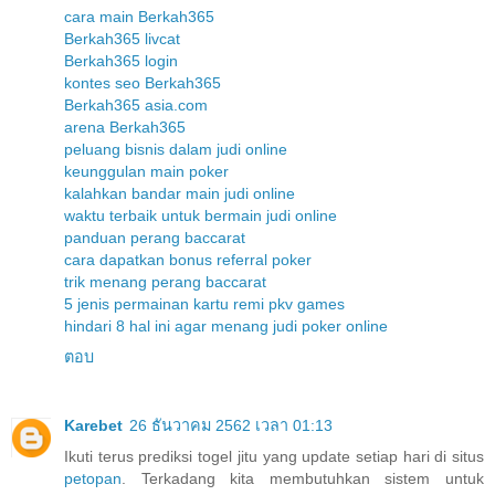
cara main Berkah365
Berkah365 livcat
Berkah365 login
kontes seo Berkah365
Berkah365 asia.com
arena Berkah365
peluang bisnis dalam judi online
keunggulan main poker
kalahkan bandar main judi online
waktu terbaik untuk bermain judi online
panduan perang baccarat
cara dapatkan bonus referral poker
trik menang perang baccarat
5 jenis permainan kartu remi pkv games
hindari 8 hal ini agar menang judi poker online
ตอบ
Karebet
26 ธันวาคม 2562 เวลา 01:13
Ikuti terus prediksi togel jitu yang update setiap hari di situs
petopan
. Terkadang kita membutuhkan sistem untuk