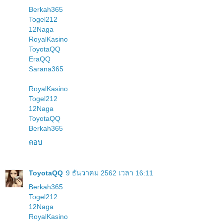
Berkah365
Togel212
12Naga
RoyalKasino
ToyotaQQ
EraQQ
Sarana365
RoyalKasino
Togel212
12Naga
ToyotaQQ
Berkah365
ตอบ
ToyotaQQ
9 ธันวาคม 2562 เวลา 16:11
Berkah365
Togel212
12Naga
RoyalKasino