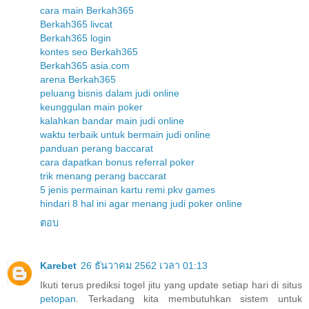
cara main Berkah365
Berkah365 livcat
Berkah365 login
kontes seo Berkah365
Berkah365 asia.com
arena Berkah365
peluang bisnis dalam judi online
keunggulan main poker
kalahkan bandar main judi online
waktu terbaik untuk bermain judi online
panduan perang baccarat
cara dapatkan bonus referral poker
trik menang perang baccarat
5 jenis permainan kartu remi pkv games
hindari 8 hal ini agar menang judi poker online
ตอบ
Karebet
26 ธันวาคม 2562 เวลา 01:13
Ikuti terus prediksi togel jitu yang update setiap hari di situs
petopan
. Terkadang kita membutuhkan sistem untuk