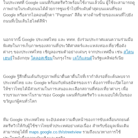
ในประเทศที่ 
Google แผนทีกับสตรีทวิว
พร้อมใช้งานแล้วนั้น ผู้ใช้จะสามารถดู
ภาพถ่ายในระดับถนนได้ด้วยการซูมเข้าไปที่ระดับต่ำสุดบนแผนที่ของ 
Google หรือลากไอคอนตุ๊กตา "Pegman" สีส้ม ทางด้านซ้ายของแผนที่ไปยัง
ถนนที่เป็นเส้นไฮไลต์สีฟ้า
นอกจากนี้
 Google ประเทศไทย 
และ ททท. 
ยังร่วมประกาศแผนความร่วมมือ
พิเศษในการเก็บภาพของสถานที่ประวัติศาสตร์และแหล่งท่องเที่ยวชื่อดัง
ต่างๆ ของประเทศไทย เชิญลองชมตัวอย่างเด่นๆ จากประเทศอื่น
 เช่น
สโตน
เฮนจ์
ในอังกฤษ 
โคลอสเซียม
ในกรุงโรม 
เลโก้แลนด์
ในรัฐแคลิฟอร์เนีย 
Google รู้สึกตื่นเต้นกับรูปภาพที่น่าตื่นตาตื่นใจที่เรากำลังรอที่จะค้นพบจาก
ประเท
ศ
ไทย
และ Google 
พร้อมกับพันธมิตรของเรา 
ต้องการ
ที่จะ
เปิดโอกาส
ให้ชาวไทยได้มีส่วนร่ว
มในการเสนอและเลือกสถานที่ท่องเที่ยวต่างๆ เพื่อ
รวบรวมภาพพาโนรามาของ Google แผนที่กับสตรีทวิว และมอบให้เป็นของ
ขวัญแก่ผู้คน
ทั่วโลก
ทีม
Google
ประเทศไทย 
จะอัปเดต
ควา
มคืบหน้าของการขับเคลื่อนรถยนต์
สตรีทวิวให้กับผู้ใช้ชาวไทยทั่วประเทศอย่างต่อเนื่อง สำหรับข้อมูลเพิ่มเติม
สามารถดูได้ที่
maps.google.co.th/streetview
รวมถึงแนวทางการใช้