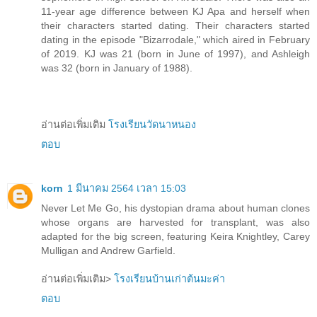
11-year age difference between KJ Apa and herself when
their characters started dating. Their characters started
dating in the episode "Bizarrodale," which aired in February
of 2019. KJ was 21 (born in June of 1997), and Ashleigh
was 32 (born in January of 1988).
อ่านต่อเพิ่มเติม
โรงเรียนวัดนาหนอง
ตอบ
korn
1 มีนาคม 2564 เวลา 15:03
Never Let Me Go, his dystopian drama about human clones
whose organs are harvested for transplant, was also
adapted for the big screen, featuring Keira Knightley, Carey
Mulligan and Andrew Garfield.
อ่านต่อเพิ่มเติม>
โรงเรียนบ้านเก่าต้นมะค่า
ตอบ