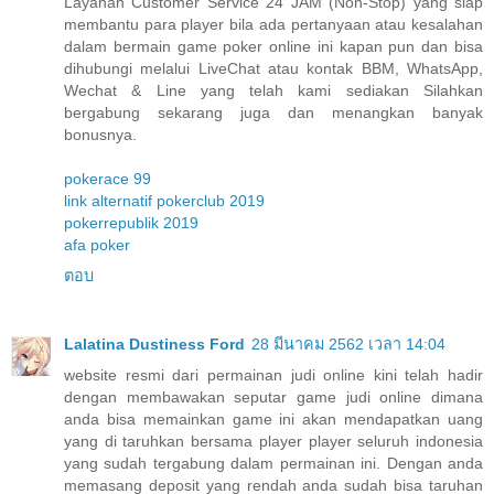
Layanan Customer Service 24 JAM (Non-Stop) yang siap
membantu para player bila ada pertanyaan atau kesalahan
dalam bermain game poker online ini kapan pun dan bisa
dihubungi melalui LiveChat atau kontak BBM, WhatsApp,
Wechat & Line yang telah kami sediakan Silahkan
bergabung sekarang juga dan menangkan banyak
bonusnya.
pokerace 99
link alternatif pokerclub 2019
pokerrepublik 2019
afa poker
ตอบ
Lalatina Dustiness Ford
28 มีนาคม 2562 เวลา 14:04
website resmi dari permainan judi online kini telah hadir
dengan membawakan seputar game judi online dimana
anda bisa memainkan game ini akan mendapatkan uang
yang di taruhkan bersama player player seluruh indonesia
yang sudah tergabung dalam permainan ini. Dengan anda
memasang deposit yang rendah anda sudah bisa taruhan