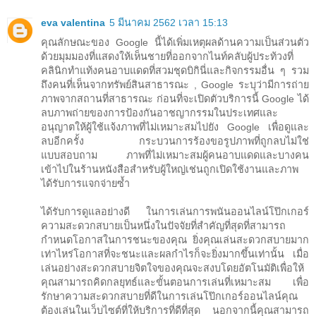
eva valentina
5 มีนาคม 2562 เวลา 15:13
คุณลักษณะของ Google นี้ได้เพิ่มเหตุผลด้านความเป็นส่วนตัว
ด้วยมุมมองที่แสดงให้เห็นชายที่ออกจากไนท์คลับผู้ประท้วงที่
คลินิกทำแท้งคนอาบแดดที่สวมชุดบิกินี่และกิจกรรมอื่น ๆ รวม
ถึงคนที่เห็นจากทรัพย์สินสาธารณะ , Google ระบุว่ามีการถ่าย
ภาพจากสถานที่สาธารณะ ก่อนที่จะเปิดตัวบริการนี้ Google ได้
ลบภาพถ่ายของการป้องกันอาชญากรรมในประเทศและ
อนุญาตให้ผู้ใช้แจ้งภาพที่ไม่เหมาะสมไปยัง Google เพื่อดูและ
ลบอีกครั้ง กระบวนการร้องขอรูปภาพที่ถูกลบไม่ใช่
แบบสอบถาม ภาพที่ไม่เหมาะสมผู้คนอาบแดดและบางคน
เข้าไปในร้านหนังสือสำหรับผู้ใหญ่เช่นถูกเปิดใช้งานและภาพ
ได้รับการแจกจ่ายซ้ำ
ได้รับการดูแลอย่างดี ในการเล่นการพนันออนไลน์โป๊กเกอร์
ความสะดวกสบายเป็นหนึ่งในปัจจัยที่สำคัญที่สุดที่สามารถ
กำหนดโอกาสในการชนะของคุณ ยิ่งคุณเล่นสะดวกสบายมาก
เท่าไหร่โอกาสที่จะชนะและผลกำไรก็จะยิ่งมากขึ้นเท่านั้น เมื่อ
เล่นอย่างสะดวกสบายจิตใจของคุณจะสงบโดยอัตโนมัติเพื่อให้
คุณสามารถคิดกลยุทธ์และขั้นตอนการเล่นที่เหมาะสม เพื่อ
รักษาความสะดวกสบายที่ดีในการเล่นโป๊กเกอร์ออนไลน์คุณ
ต้องเล่นในเว็บไซต์ที่ให้บริการที่ดีที่สุด นอกจากนี้คุณสามารถ