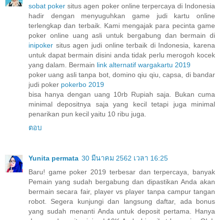
sobat poker
situs agen poker online terpercaya di Indonesia
hadir dengan menyuguhkan game judi kartu online
terlengkap dan terbaik. Kami mengajak para pecinta game
poker online uang asli untuk bergabung dan bermain di
inipoker
situs agen judi online terbaik di Indonesia, karena
untuk dapat bermain disini anda tidak perlu merogoh kocek
yang dalam. Bermain
link alternatif wargakartu 2019
poker uang asli tanpa bot, domino qiu qiu, capsa, di bandar
judi poker
pokerbo 2019
bisa hanya dengan uang 10rb Rupiah saja. Bukan cuma
minimal depositnya saja yang kecil tetapi juga minimal
penarikan pun kecil yaitu 10 ribu juga.
ตอบ
Yunita permata
30 มีนาคม 2562 เวลา 16:25
Baru! game poker 2019 terbesar dan terpercaya, banyak
Pemain yang sudah bergabung dan dipastikan Anda akan
bermain secara fair, player vs player tanpa campur tangan
robot. Segera kunjungi dan langsung daftar, ada bonus
yang sudah menanti Anda untuk deposit pertama. Hanya