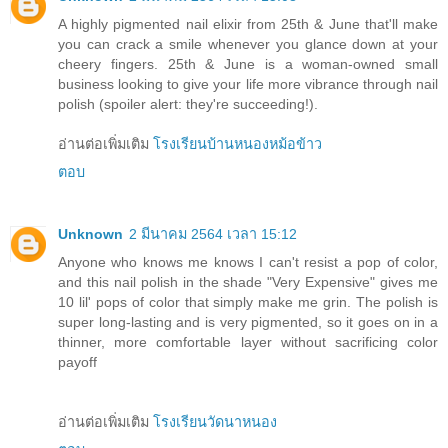
A highly pigmented nail elixir from 25th & June that'll make
you can crack a smile whenever you glance down at your
cheery fingers. 25th & June is a woman-owned small
business looking to give your life more vibrance through nail
polish (spoiler alert: they're succeeding!).
อ่านต่อเพิ่มเติม
โรงเรียนบ้านหนองหม้อข้าว
ตอบ
Unknown
2 มีนาคม 2564 เวลา 15:12
Anyone who knows me knows I can't resist a pop of color,
and this nail polish in the shade "Very Expensive" gives me
10 lil' pops of color that simply make me grin. The polish is
super long-lasting and is very pigmented, so it goes on in a
thinner, more comfortable layer without sacrificing color
payoff
อ่านต่อเพิ่มเติม
โรงเรียนวัดนาหนอง