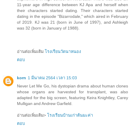
11-year age difference between KJ Apa and herself when
their characters started dating. Their characters started
dating in the episode "Bizarrodale," which aired in February
of 2019. KJ was 21 (born in June of 1997), and Ashleigh
was 32 (born in January of 1988).
อ่านต่อเพิ่มเติม
โรงเรียนวัดนาหนอง
ตอบ
korn
1 มีนาคม 2564 เวลา 15:03
Never Let Me Go, his dystopian drama about human clones
whose organs are harvested for transplant, was also
adapted for the big screen, featuring Keira Knightley, Carey
Mulligan and Andrew Garfield.
อ่านต่อเพิ่มเติม>
โรงเรียนบ้านเก่าต้นมะค่า
ตอบ