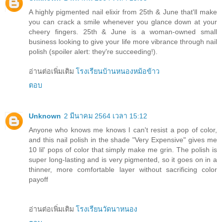
A highly pigmented nail elixir from 25th & June that'll make
you can crack a smile whenever you glance down at your
cheery fingers. 25th & June is a woman-owned small
business looking to give your life more vibrance through nail
polish (spoiler alert: they're succeeding!).
อ่านต่อเพิ่มเติม
โรงเรียนบ้านหนองหม้อข้าว
ตอบ
Unknown
2 มีนาคม 2564 เวลา 15:12
Anyone who knows me knows I can't resist a pop of color,
and this nail polish in the shade "Very Expensive" gives me
10 lil' pops of color that simply make me grin. The polish is
super long-lasting and is very pigmented, so it goes on in a
thinner, more comfortable layer without sacrificing color
payoff
อ่านต่อเพิ่มเติม
โรงเรียนวัดนาหนอง