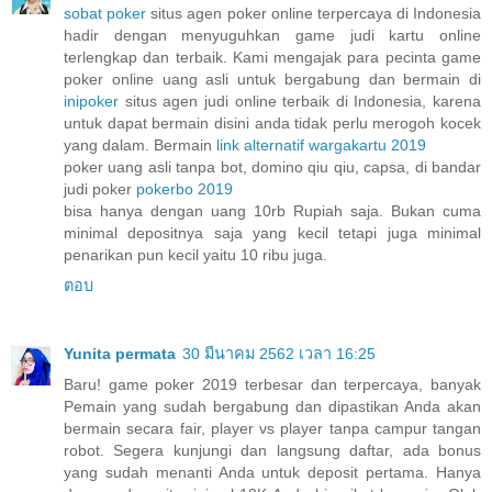
sobat poker
situs agen poker online terpercaya di Indonesia
hadir dengan menyuguhkan game judi kartu online
terlengkap dan terbaik. Kami mengajak para pecinta game
poker online uang asli untuk bergabung dan bermain di
inipoker
situs agen judi online terbaik di Indonesia, karena
untuk dapat bermain disini anda tidak perlu merogoh kocek
yang dalam. Bermain
link alternatif wargakartu 2019
poker uang asli tanpa bot, domino qiu qiu, capsa, di bandar
judi poker
pokerbo 2019
bisa hanya dengan uang 10rb Rupiah saja. Bukan cuma
minimal depositnya saja yang kecil tetapi juga minimal
penarikan pun kecil yaitu 10 ribu juga.
ตอบ
Yunita permata
30 มีนาคม 2562 เวลา 16:25
Baru! game poker 2019 terbesar dan terpercaya, banyak
Pemain yang sudah bergabung dan dipastikan Anda akan
bermain secara fair, player vs player tanpa campur tangan
robot. Segera kunjungi dan langsung daftar, ada bonus
yang sudah menanti Anda untuk deposit pertama. Hanya