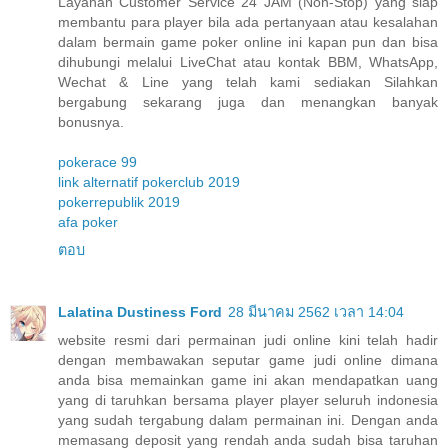
Layanan Customer Service 24 JAM (Non-Stop) yang siap
membantu para player bila ada pertanyaan atau kesalahan
dalam bermain game poker online ini kapan pun dan bisa
dihubungi melalui LiveChat atau kontak BBM, WhatsApp,
Wechat & Line yang telah kami sediakan Silahkan
bergabung sekarang juga dan menangkan banyak
bonusnya.
pokerace 99
link alternatif pokerclub 2019
pokerrepublik 2019
afa poker
ตอบ
Lalatina Dustiness Ford
28 มีนาคม 2562 เวลา 14:04
website resmi dari permainan judi online kini telah hadir
dengan membawakan seputar game judi online dimana
anda bisa memainkan game ini akan mendapatkan uang
yang di taruhkan bersama player player seluruh indonesia
yang sudah tergabung dalam permainan ini. Dengan anda
memasang deposit yang rendah anda sudah bisa taruhan