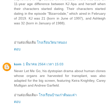
11-year age difference between KJ Apa and herself when
their characters started dating. Their characters started
dating in the episode "Bizarrodale," which aired in February
of 2019. KJ was 21 (born in June of 1997), and Ashleigh
was 32 (born in January of 1988).
อ่านต่อเพิ่มเติม
โรงเรียนวัดนาหนอง
ตอบ
korn
1 มีนาคม 2564 เวลา 15:03
Never Let Me Go, his dystopian drama about human clones
whose organs are harvested for transplant, was also
adapted for the big screen, featuring Keira Knightley, Carey
Mulligan and Andrew Garfield.
อ่านต่อเพิ่มเติม>
โรงเรียนบ้านเก่าต้นมะค่า
ตอบ