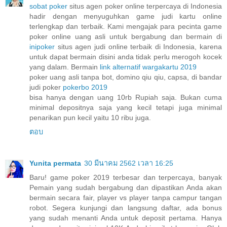
sobat poker
situs agen poker online terpercaya di Indonesia
hadir dengan menyuguhkan game judi kartu online
terlengkap dan terbaik. Kami mengajak para pecinta game
poker online uang asli untuk bergabung dan bermain di
inipoker
situs agen judi online terbaik di Indonesia, karena
untuk dapat bermain disini anda tidak perlu merogoh kocek
yang dalam. Bermain
link alternatif wargakartu 2019
poker uang asli tanpa bot, domino qiu qiu, capsa, di bandar
judi poker
pokerbo 2019
bisa hanya dengan uang 10rb Rupiah saja. Bukan cuma
minimal depositnya saja yang kecil tetapi juga minimal
penarikan pun kecil yaitu 10 ribu juga.
ตอบ
Yunita permata
30 มีนาคม 2562 เวลา 16:25
Baru! game poker 2019 terbesar dan terpercaya, banyak
Pemain yang sudah bergabung dan dipastikan Anda akan
bermain secara fair, player vs player tanpa campur tangan
robot. Segera kunjungi dan langsung daftar, ada bonus
yang sudah menanti Anda untuk deposit pertama. Hanya