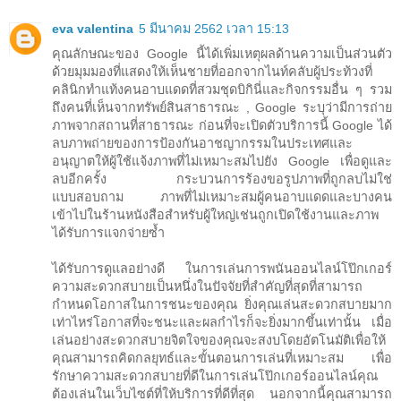
eva valentina
5 มีนาคม 2562 เวลา 15:13
คุณลักษณะของ Google นี้ได้เพิ่มเหตุผลด้านความเป็นส่วนตัว
ด้วยมุมมองที่แสดงให้เห็นชายที่ออกจากไนท์คลับผู้ประท้วงที่
คลินิกทำแท้งคนอาบแดดที่สวมชุดบิกินี่และกิจกรรมอื่น ๆ รวม
ถึงคนที่เห็นจากทรัพย์สินสาธารณะ , Google ระบุว่ามีการถ่าย
ภาพจากสถานที่สาธารณะ ก่อนที่จะเปิดตัวบริการนี้ Google ได้
ลบภาพถ่ายของการป้องกันอาชญากรรมในประเทศและ
อนุญาตให้ผู้ใช้แจ้งภาพที่ไม่เหมาะสมไปยัง Google เพื่อดูและ
ลบอีกครั้ง กระบวนการร้องขอรูปภาพที่ถูกลบไม่ใช่
แบบสอบถาม ภาพที่ไม่เหมาะสมผู้คนอาบแดดและบางคน
เข้าไปในร้านหนังสือสำหรับผู้ใหญ่เช่นถูกเปิดใช้งานและภาพ
ได้รับการแจกจ่ายซ้ำ
ได้รับการดูแลอย่างดี ในการเล่นการพนันออนไลน์โป๊กเกอร์
ความสะดวกสบายเป็นหนึ่งในปัจจัยที่สำคัญที่สุดที่สามารถ
กำหนดโอกาสในการชนะของคุณ ยิ่งคุณเล่นสะดวกสบายมาก
เท่าไหร่โอกาสที่จะชนะและผลกำไรก็จะยิ่งมากขึ้นเท่านั้น เมื่อ
เล่นอย่างสะดวกสบายจิตใจของคุณจะสงบโดยอัตโนมัติเพื่อให้
คุณสามารถคิดกลยุทธ์และขั้นตอนการเล่นที่เหมาะสม เพื่อ
รักษาความสะดวกสบายที่ดีในการเล่นโป๊กเกอร์ออนไลน์คุณ
ต้องเล่นในเว็บไซต์ที่ให้บริการที่ดีที่สุด นอกจากนี้คุณสามารถ