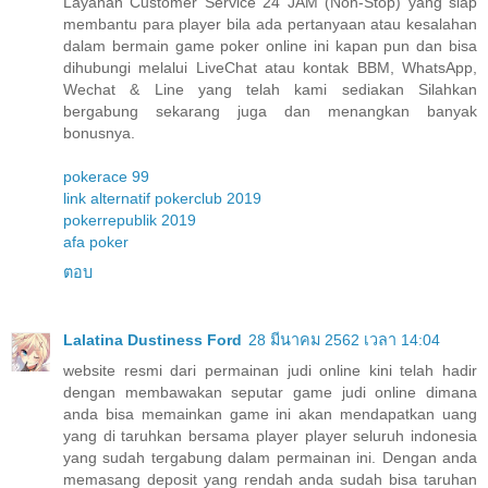
Layanan Customer Service 24 JAM (Non-Stop) yang siap
membantu para player bila ada pertanyaan atau kesalahan
dalam bermain game poker online ini kapan pun dan bisa
dihubungi melalui LiveChat atau kontak BBM, WhatsApp,
Wechat & Line yang telah kami sediakan Silahkan
bergabung sekarang juga dan menangkan banyak
bonusnya.
pokerace 99
link alternatif pokerclub 2019
pokerrepublik 2019
afa poker
ตอบ
Lalatina Dustiness Ford
28 มีนาคม 2562 เวลา 14:04
website resmi dari permainan judi online kini telah hadir
dengan membawakan seputar game judi online dimana
anda bisa memainkan game ini akan mendapatkan uang
yang di taruhkan bersama player player seluruh indonesia
yang sudah tergabung dalam permainan ini. Dengan anda
memasang deposit yang rendah anda sudah bisa taruhan