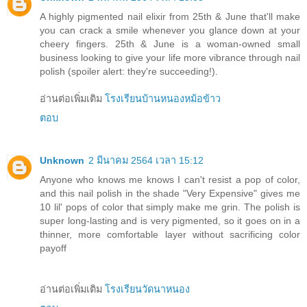
A highly pigmented nail elixir from 25th & June that'll make
you can crack a smile whenever you glance down at your
cheery fingers. 25th & June is a woman-owned small
business looking to give your life more vibrance through nail
polish (spoiler alert: they're succeeding!).
อ่านต่อเพิ่มเติม
โรงเรียนบ้านหนองหม้อข้าว
ตอบ
Unknown
2 มีนาคม 2564 เวลา 15:12
Anyone who knows me knows I can't resist a pop of color,
and this nail polish in the shade "Very Expensive" gives me
10 lil' pops of color that simply make me grin. The polish is
super long-lasting and is very pigmented, so it goes on in a
thinner, more comfortable layer without sacrificing color
payoff
อ่านต่อเพิ่มเติม
โรงเรียนวัดนาหนอง