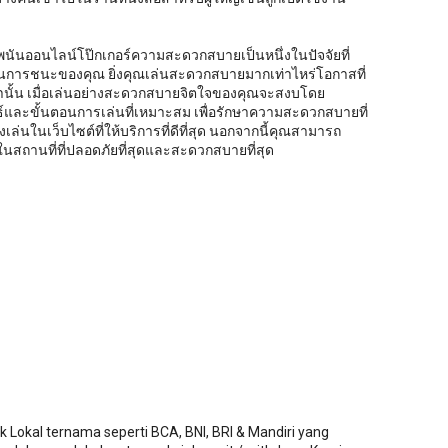
พนันออนไลน์โป๊กเกอร์ความสะดวกสบายเป็นหนึ่งในปัจจัยที่
นการชนะของคุณ ยิ่งคุณเล่นสะดวกสบายมากเท่าไหร่โอกาสที่
านั้น เมื่อเล่นอย่างสะดวกสบายจิตใจของคุณจะสงบโดย
ทธ์และขั้นตอนการเล่นที่เหมาะสม เพื่อรักษาความสะดวกสบายที่
ล่นในเว็บไซต์ที่ให้บริการที่ดีที่สุด นอกจากนี้คุณสามารถ
ถานที่ที่ปลอดภัยที่สุดและสะดวกสบายที่สุด
 Lokal ternama seperti BCA, BNI, BRI & Mandiri yang