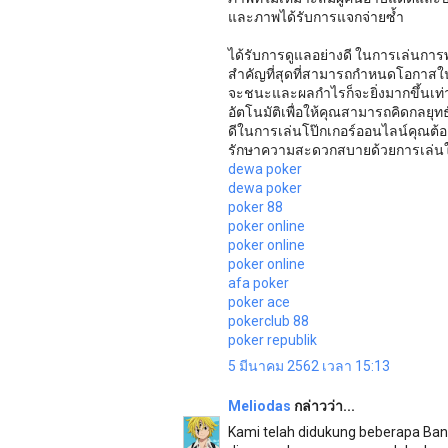
และภาพได้รับการแจกจ่ายซ้ำ
ได้รับการดูแลอย่างดี ในการเล่นการ
สำคัญที่สุดที่สามารถกำหนดโอกาสใ
จะชนะและผลกำไรก็จะยิ่งมากขึ้นเท่
อัตโนมัติเพื่อให้คุณสามารถคิดกลยุ
ดีในการเล่นโป๊กเกอร์ออนไลน์คุณต้องเ
รักษาความสะดวกสบายด้วยการเล่นในส
dewa poker
dewa poker
poker 88
poker online
poker online
poker online
afa poker
poker ace
pokerclub 88
poker republik
5 มีนาคม 2562 เวลา 15:13
Meliodas
กล่าวว่า...
Kami telah didukung beberapa Bank