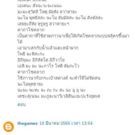
เอเตนะ สัจจะวะจะเนนะ
มะมะสุวัตถิ โหตุ มัยหัง สวาหายะ
นะโม พุทธัสสะ นะโม ธัมมัสสะ นะโม สังฆัสสะ
เสยยะถีทัง หุรูหุรู สวาหายะฯ
คาถาโชคลาภ
เป็นคาถาที่ใช้สวดภาวนาเพื่อให้เกิดโชคลาภแบบฟลุ้คๆขึ้นมา
ได้
เอามาเสกกับน้ำแล้วแตะหน้าผาก
โพธิ มะหิสะกะ
อิถิพุนะ อิถิสัตโต อิถีวาโย
เอหิ มะ มะ นะกาโร โหติ สัมภะโว
คาถาโชคลาภ
ใช้ภาวนากับกระเป๋าสตางค์ จะทำให้ไม่ขัดสน
นะโมพุทธายะ
นะมะ พะทะ จะ ภะ กะ สะ นะ อุ อุ นะ
เตชะสุเนนะ มะภูจะนาวิเวอิตินะยะปะรังยุตเต
ตอบ
thegames
10 มีนาคม 2565 เวลา 13:54