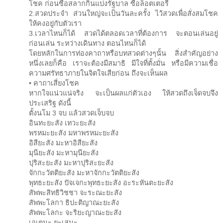
โชค ก่อนซื้อสลากกินแบ่งรัฐบาล ซื้อล็อตเตอรี่
2.สวดประจำ ส่วนใหญ่จะเป็นวันละครั้ง ไว้สวดเพื่อสั่งสมโชค
ให้คงอยู่กับตัวเรา
3.เวลาไหนก็ได้ สวดได้ตลอดเวลาที่ต้องการ จะตอนเล่นอยู่
ก่อนเล่น ระหว่างเดินทาง ตอนไหนก็ได้
โดยหลักในการท่องคาถาหรือบทสวดต่างๆนั้น สิ่งสำคัญอย่าง
หนึ่งเลยก็คือ เราจะต้องมีสมาธิ มีใจที่ตั้งมั่น หรือมีความเชื่อ
ความศรัทธาภายในจิตใจเสียก่อน ถึงจะเห็นผล
• คาถาเสี่ยงโชค
หากใจแน่วแน่จริง จะเป็นผลแก่ตัวเอง ให้สวดถึงเจ็ดจบจึง
ประเสริฐ ดังนี้
ตั้งนโม 3 จบ แล้วสวดเจ็บจบ
อินทะยะสัง เทวะยะสัง
พรหมะยะสัง มหาพรหมะยะสัง
อิสียะสัง มะหาอิสียะสัง
มุนียะสัง มะหามุนียะสัง
ปุริสะยะสัง มะหาปุริสะยะสัง
จักกะวัตติยะสัง มะหาจักกะวัตติยะสัง
พุทธะยะสัง ปัจเจกะพุทธะยะสัง อะระหันตะยะสัง
สัพพะสิทธิวิชชา จะระณะยะสัง
สัพพะโลกา ธิปะติญาณะยะสัง
สัพพะโลกะ จะริยะญาณะยะสัง
เอเตนะ ยะเสนะ