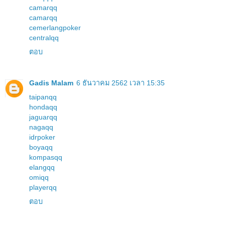
camarqq
camarqq
cemerlangpoker
centralqq
ตอบ
Gadis Malam
6 ธันวาคม 2562 เวลา 15:35
taipanqq
hondaqq
jaguarqq
nagaqq
idrpoker
boyaqq
kompasqq
elangqq
omiqq
playerqq
ตอบ