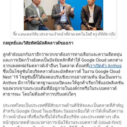
รี้ด แอนเดอร์สัน ประธานเจ้าหน้าที่ฝ่ายเทคโนโลยี ทรู ดิจิทัล กรุ๊ป
กลยุทธ์และวิสัยทัศน์มัลติคลาวด์ของเรา
ลูกค้ายังบอกกับเราอีกว่าพวกเขาต้องการทางเลือกและความยืดหยุ่น 
และการเปิดกว้างยังคงเป็นปัจจัยหลักที่ทำให้ Google Cloud แตกต่าง
จากแพลตฟอร์มคลาวด์เจ้าอื่นๆ ในตลาด ตั้งแต่ที่
เราเปิดตัว Anthos
ซึ่งเป็นโซลูชันไฮบริดคลาวด์และมัลติคลาวด์ ในงาน Google Cloud 
Next '19 โซลูชันนี้ก็ได้ผลตอบรับเชิงบวกอย่างท่วมท้น นั่นเป็นเพราะ 
Anthos มีการใช้มาตรฐานแบบเปิดและให้ลูกค้าเรียกใช้แอปพลิเคชัน
ของพวกเขาบนระบบเดิมที่มีอยู่ภายในองค์กรหรือในระบบคลาวด์
สาธารณะ โดยไม่ต้องทำการปรับแต่งใดๆ 
ประเทศไทยเป็นประเทศที่มีศักยภาพด้านดิจิทัลและเป็นตลาดที่สำคัญ
สำหรับ Google Cloud ในเอเชียตะวันออกเฉียงใต้ เราได้เห็นถึงความ
ก้าวหน้าอันน่าทึ่งซึ่งเกิดขึ้นได้จริงเมื่อบริษัท และประเทศต่างๆ เดิน
หน้าสู่อนาคตด้วยแนวทางการเน้นใช้งานระบบคลาวด์ (cloud-first) 