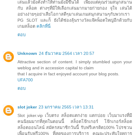
เล่นแล้วมั่งคั่งทำให้ท่านมั่งมีขึ้นได้ เพียงแต่คุณร่วมสนุกสนาน
กับ สล็อต ต่างๆที่มีให้เลือกเล่นมากมายก่ายกอง จุใจ เล่นได้
อย่างง่ายๆอย่าเสียโอกาสดีๆมาเล่นเกมสนุกสนานๆกับพวกเรา
PG SLOT และก็ ยังได้ช่องลุ้นรางวัลแจ๊คพ็อตใหญ่อีกด้วยกับ
เกมสล็อต
คลิกที่นี่
ตอบ
Unknown
24 ธันวาคม 2564 เวลา 20:57
Attractive section of content. I simply stumbled upon your
weblog and in accession capital to claim
that I acquire in fact enjoyed account your blog posts.
UFA700
ตอบ
slot joker
23 มกราคม 2565 เวลา 13:31
Slot joker.vip เว็บตรง สล็อตแตกง่าย แตกบ่อย เว็บมาแรงที่มี
คนนิยมมากที่สุดในตอนนี้ สล็อตโจ๊กเกอร์ โจ๊กเกอร์สล็อต
สล็อตออนไลน์ สมัครสมาชิกวันนี้ รับฟรีเครดิต100% โปรชวน
เพื่อนรับฟรี100% ที่สุดของการบริการ คุณจะประทับใจทุการ