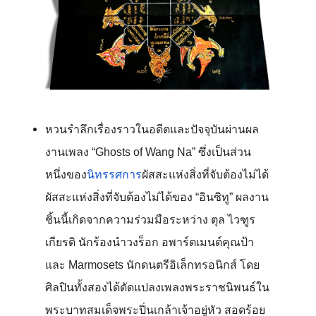
หวนรำลึกเรื่องราวในอดีตและปัจจุบันผ่านผล
งานเพลง “Ghosts of Wang Na” ซึ่งเป็นส่วน
หนึ่งของ
นิทรรศการ
ผัสสะแห่งสิ่งที่จับต้องไม่ได้
ผัสสะแห่งสิ่งที่จับต้องไม่ได้ของ “อินซิทู” ผลงาน
ชิ้นนี้เกิดจากความร่วมมือระหว่าง ตุล ไวฑูร
เกียรติ นักร้องนำวงร็อก อพาร์ตเมนต์คุณป้า 
และ Marmosets นักดนตรีอิเล็กทรอนิกส์ โดย
ศิลปินทั้งสองได้ดัดแปลงเพลงพระราชนิพนธ์ใน
พระบาทสมเด็จพระปิ่นเกล้าเจ้าอยู่หัว สอดร้อย