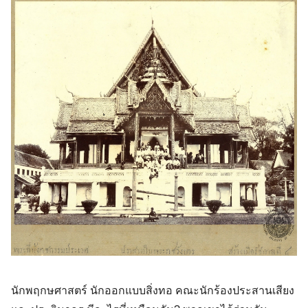
นักพฤกษศาสตร์ นักออกแบบสิ่งทอ คณะนักร้องประสานเสียง 