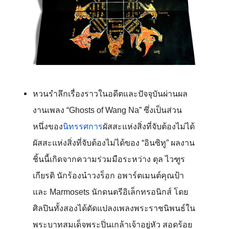
หวนรำลึกเรื่องราวในอดีตและปัจจุบันผ่านผล
งานเพลง “Ghosts of Wang Na” ซึ่งเป็นส่วน
หนึ่งของ
นิทรรศการ
ผัสสะแห่งสิ่งที่จับต้องไม่ได้
ผัสสะแห่งสิ่งที่จับต้องไม่ได้ของ “อินซิทู” ผลงาน
ชิ้นนี้เกิดจากความร่วมมือระหว่าง ตุล ไวฑูร
เกียรติ นักร้องนำวงร็อก อพาร์ตเมนต์คุณป้า 
และ Marmosets นักดนตรีอิเล็กทรอนิกส์ โดย
ศิลปินทั้งสองได้ดัดแปลงเพลงพระราชนิพนธ์ใน
พระบาทสมเด็จพระปิ่นเกล้าเจ้าอยู่หัว สอดร้อย