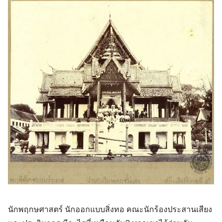
นักพฤกษศาสตร์ นักออกแบบสิ่งทอ คณะนักร้องประสานเสียง 