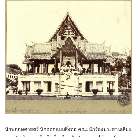
นักพฤกษศาสตร์ นักออกแบบสิ่งทอ คณะนักร้องประสานเสียง 