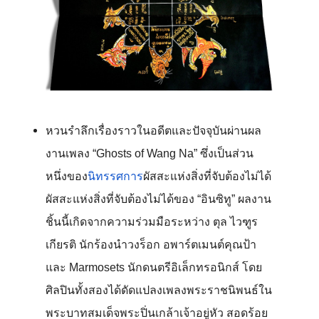
หวนรำลึกเรื่องราวในอดีตและปัจจุบันผ่านผล
งานเพลง “Ghosts of Wang Na” ซึ่งเป็นส่วน
หนึ่งของ
นิทรรศการ
ผัสสะแห่งสิ่งที่จับต้องไม่ได้
ผัสสะแห่งสิ่งที่จับต้องไม่ได้ของ “อินซิทู” ผลงาน
ชิ้นนี้เกิดจากความร่วมมือระหว่าง ตุล ไวฑูร
เกียรติ นักร้องนำวงร็อก อพาร์ตเมนต์คุณป้า 
และ Marmosets นักดนตรีอิเล็กทรอนิกส์ โดย
ศิลปินทั้งสองได้ดัดแปลงเพลงพระราชนิพนธ์ใน
พระบาทสมเด็จพระปิ่นเกล้าเจ้าอยู่หัว สอดร้อย