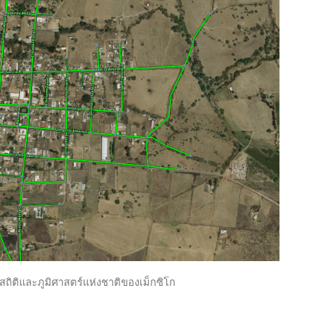
ิติและภูมิศาสตร์แห่งชาติของเม็กซิโก 