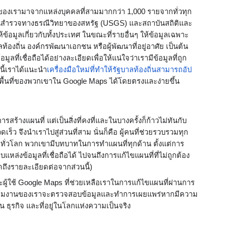
้อมูลของเรามาจากแหล่งบุคคลที่สามมากกว่า 1,000 รายจากทั่วทุก
านสำรวจทางธรณีวิทยาของสหรัฐ (USGS) และสถาบันสถิติและ
้ข้อมูลเกี่ยวกับทั้งประเทศ ในขณะที่รายอื่นๆ ให้ข้อมูลเฉพาะ
้องถิ่น องค์กรพัฒนาเอกชน หรือผู้พัฒนาที่อยู่อาศัย เป็นต้น 
ูลที่เชื่อถือได้อย่างละเอียดเพื่อให้แน่ใจว่าเรามีข้อมูลที่ถูก
 นี้เราได้แนะนำ
เครื่องมือใหม่ที่ทำให้รัฐบาลท้องถิ่นสามารถอัป
ในพื้นที่ของพวกเขาใน Google Maps ได้โดยตรงและง่ายขึ้น 
างแผนที่ แต่เป็นสิ่งที่คงที่และในบางครั้งก็ก้าวไม่ทันกับ
ร็ว จึงนำเราไปสู่ส่วนที่สาม นั่นก็คือ ผู้คนที่ช่วยรวบรวมทุก
ยู่ทั่วโลก พวกเขามีบทบาทในการทำแผนที่ทุกด้าน ตั้งแต่การ
งข้อมูลที่เชื่อถือได้ ไปจนถึงการแก้ไขแผนที่ที่ไม่ถูกต้อง 
ดถึงรายละเอียดต่อจากส่วนนี้)
ะผู้ใช้ Google Maps ที่ช่วยเหลือเราในการแก้ไขแผนที่ผ่านการ
นทีมงานของเราจะตรวจสอบข้อมูลและทำการเผยแพร่หากมีความ
นน ธุรกิจ และที่อยู่ในโลกแห่งความเป็นจริง