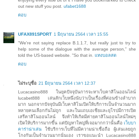
out new stuff you post.
ufabet1688
ตอบ
UFAX891SPORT
1 มิถุนายน 2564 เวลา 15:55
"We're not saying replace B.1.1.7, but really just to try to
help some of the dialogue with the average person," she
told the US-based website. "So that in.
แทงบอลสด
ตอบ
ไม่ระบุชื่อ
21 มิถุนายน 2564 เวลา 12:37
Lucacasino888 ในยุคปัจจุบันการจะหาเว็บคาสิโนออนไลน์
lucabet888 เล่นสักเว็บหนึ่งนับว่าเป็นเรื่องที่ค่อนข้างลำบาก
มาก นอกจากปัจจุบันมีเว็บคาสิโนเปิดให้บริการเป็นจำนวนมาก
หลายคนเลือกกันไม่ถูก และในแถบเอเชียและยุโรปมีการเปิด
เสรีคาสิโนออนไลน์ จึงทำให้เกิดมีค่ายคาสิโนออนไลน์ใหม่ๆ
เปิดให้บริการมากขึ้น แต่ปัญหาใหญ่ที่เจอมากกว่านั้นคือ
เว็บบา
คาร่าน่าเล่น
ใช้บริการเว็บที่ไม่มีความน่าเชื่อถือ ผู้เล่นเลยถูก
โกงกันเป็นจำนวนมากนั่นเอง เราขอแนะนำ Lucacasino888