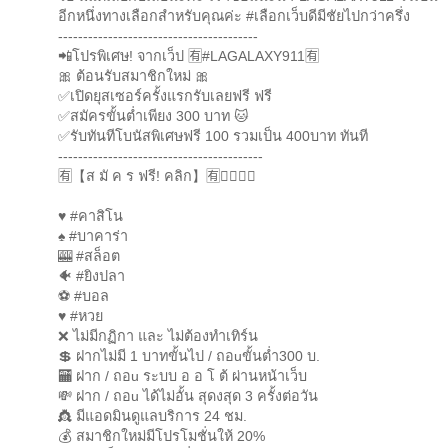
อีกหนึ่งทางเลือกสำหรับคุณค่ะ #เลือกเว็บดีมีชัยไปกว่าครึ่ง
----------------------------------------
📲โปรพิเศษ! จากเว็ป 🈶#LAGALAXY911🈶
🎀 ต้อนรับสมาชิกใหม่ 🎀
✅เปิดยุสเซอร์ครั้งแรกรับเลยฟรี ฟรี
✅สมัครขั้นต่ำเพียง 300 บาท 🐱
✅รับทันทีโบนัสพิเศษฟรี 100 รวมเป็น 400บาท ทันที
-----------------------------------------
🈶【ส มั ค ร ฟรี! คลิก】🈶👇🏻👇🏻
♥️ #คาสิโน
♠️ #บาคาร่า
🎰 #สล็อต
🐠 #ยิงปลา
⚽ #บอล
♥️ #หวย
❌ ไม่มีกฏิกา และ ไม่ต้องทำเทิร์น
💲 ฝากไม่มี 1 บาทขั้นไป / ถอuขั้นต่ำ300 บ.
🏧 ฝาก / ถอu ระบบ อ อ โ ต้ ผ่านหน้าเว็บ
💸 ฝาก / ถอu ได้ไม่อั้น สุดงสุด 3 ครั้งต่อวัน
👸 มีแอดมินดูแลบริการ 24 ชม.
💰 สมาชิกใหม่มีโปรโมชั่นให้ 20%