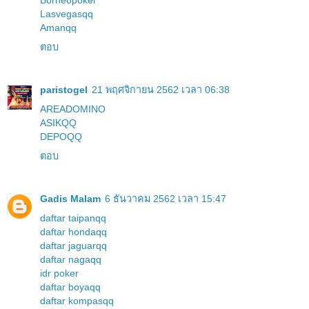
Borneopoker
Lasvegasqq
Amanqq
ตอบ
paristogel
21 พฤศจิกายน 2562 เวลา 06:38
AREADOMINO
ASIKQQ
DEPOQQ
ตอบ
Gadis Malam
6 ธันวาคม 2562 เวลา 15:47
daftar taipanqq
daftar hondaqq
daftar jaguarqq
daftar nagaqq
idr poker
daftar boyaqq
daftar kompasqq