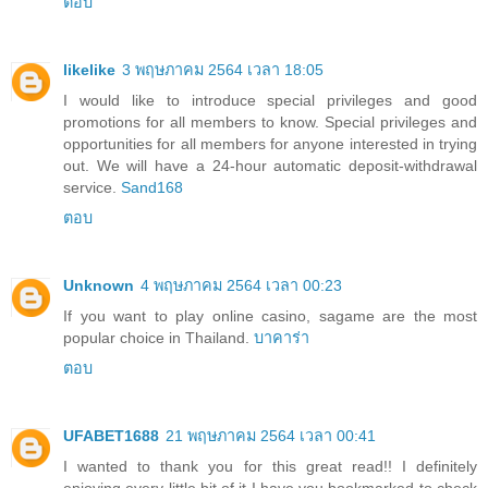
ตอบ
likelike
3 พฤษภาคม 2564 เวลา 18:05
I would like to introduce special privileges and good
promotions for all members to know. Special privileges and
opportunities for all members for anyone interested in trying
out. We will have a 24-hour automatic deposit-withdrawal
service.
Sand168
ตอบ
Unknown
4 พฤษภาคม 2564 เวลา 00:23
If you want to play online casino, sagame are the most
popular choice in Thailand.
บาคาร่า
ตอบ
UFABET1688
21 พฤษภาคม 2564 เวลา 00:41
I wanted to thank you for this great read!! I definitely
enjoying every little bit of it I have you bookmarked to check