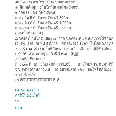
📲 โoนเร็ว จ่าઈตรง มั่นคง ปลอดภัย💯%
🎯 มีเกมส์หมุนวงล้อให้ลุ้นเครดิตฟรีทุกวัน
♣️ กิจกรรม คอ กีฬา สเต็ป
แ ท ง ผิด 5 ตัวรับเครดิต ฟรี 500บ.
แ ท ง ผิด 6 ตัวรับเครดิต ฟรี 1,500บ.
แ ท ง ผิด 7 ตัวรับเครดิต ฟรี 3,000บ.
(แทงขั้นต่ำ100บ.)
⚠️"เดียวนี้เว็บโกงมีเยอะนะ ถ้าคุณคิดจะเล่น แนะนำว่าให้เลือก
เว็บดีๆ เล่นเว็บที่น่าเชื่อถือ คือต้องมีเว็บไซต์ ไม่ใช่แค่สมัคร
ทาง❌ʟɪɴᴇ❌เล่นเว็บที่มั่นคง ปลอดภัย เลือกเว็บดีมีชัยไปกว่า
ครึ่ง"💖แล้วคุณจะรู้ว่าเว็ᴜนี้ดีจริงค่ะ💖🈶
⚠️⚠️#คำเตือน!!⚠️⚠️
การwuัuไม่เหมาะกับเด็กต่ำกว่า18ปี และไม่เหมาะกับคนที่มี
ปัญหาทางด้านการเงิน เล่นอย่างมีสตินะคะ ขอให้โชคดีเฮงๆ
รวยๆค่ะ🙏🏻
🕉️🕉️💵💴💷💶💴💵💷💶🕉️🕉️
LAGALAXY911
คาสิโนออนไลน์
<a
ตอบ