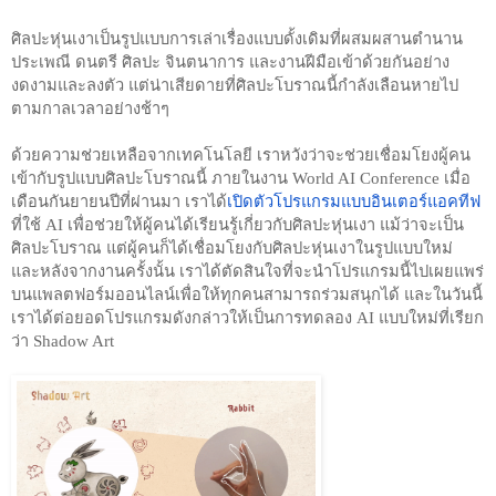
ศิลปะหุ่นเงาเป็นรูปแบบการเล่าเรื่องแบบดั้งเดิมที่ผสมผสานตำนาน 
ประเพณี ดนตรี ศิลปะ จินตนาการ และงานฝีมือเข้าด้วยกันอย่าง
งดงามและลงตัว แต่น่าเสียดายที่ศิลปะโบราณนี้กำลังเลือนหายไป
ตามกาลเวลาอย่างช้าๆ 
ด้วยความช่วยเหลือจากเทคโนโลยี เราหวังว่าจะช่วยเชื่อมโยงผู้คน
เข้ากับรูปแบบศิลปะโบราณนี้ ภายในงาน World AI Conference เมื่อ
เดือนกันยายนปีที่ผ่านมา เราได้
เปิดตัวโปรแกรมแบบอินเตอร์แอคทีฟ
ที่ใช้ AI เพื่อช่วยให้ผู้คนได้เรียนรู้เกี่ยวกับศิลปะหุ่นเงา แม้ว่าจะเป็น
ศิลปะโบราณ แต่ผู้คนก็ได้เชื่อมโยงกับศิลปะหุ่นเงาในรูปแบบใหม่ 
และหลังจากงานครั้งนั้น เราได้ตัดสินใจที่จะนำโปรแกรมนี้ไปเผยแพร่
บนแพลตฟอร์มออนไลน์เพื่อให้ทุกคนสามารถร่วมสนุกได้ และในวันนี้
เราได้ต่อยอดโปรแกรมดังกล่าวให้เป็นการทดลอง AI แบบใหม่ที่เรียก
ว่า Shadow Art