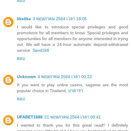
ตอบ
likelike
3 พฤษภาคม 2564 เวลา 18:05
I would like to introduce special privileges and good
promotions for all members to know. Special privileges and
opportunities for all members for anyone interested in trying
out. We will have a 24-hour automatic deposit-withdrawal
service.
Sand168
ตอบ
Unknown
4 พฤษภาคม 2564 เวลา 00:23
If you want to play online casino, sagame are the most
popular choice in Thailand.
บาคาร่า
ตอบ
UFABET1688
21 พฤษภาคม 2564 เวลา 00:41
I wanted to thank you for this great read!! I definitely
enjoying every little bit of it I have you bookmarked to check