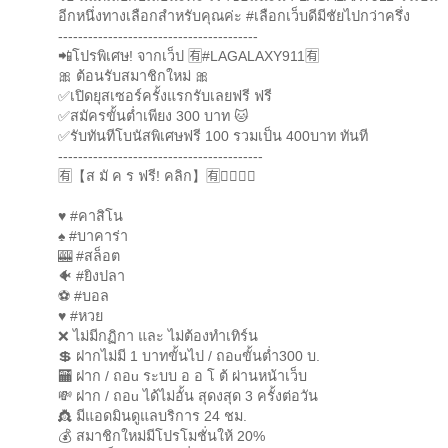
อีกหนึ่งทางเลือกสำหรับคุณค่ะ #เลือกเว็บดีมีชัยไปกว่าครึ่ง
----------------------------------------
📲โปรพิเศษ! จากเว็ป 🈶#LAGALAXY911🈶
🎀 ต้อนรับสมาชิกใหม่ 🎀
✅เปิดยุสเซอร์ครั้งแรกรับเลยฟรี ฟรี
✅สมัครขั้นต่ำเพียง 300 บาท 🐱
✅รับทันทีโบนัสพิเศษฟรี 100 รวมเป็น 400บาท ทันที
-----------------------------------------
🈶【ส มั ค ร ฟรี! คลิก】🈶👇🏻👇🏻
♥️ #คาสิโน
♠️ #บาคาร่า
🎰 #สล็อต
🐠 #ยิงปลา
⚽ #บอล
♥️ #หวย
❌ ไม่มีกฏิกา และ ไม่ต้องทำเทิร์น
💲 ฝากไม่มี 1 บาทขั้นไป / ถอuขั้นต่ำ300 บ.
🏧 ฝาก / ถอu ระบบ อ อ โ ต้ ผ่านหน้าเว็บ
💸 ฝาก / ถอu ได้ไม่อั้น สุดงสุด 3 ครั้งต่อวัน
👸 มีแอดมินดูแลบริการ 24 ชม.
💰 สมาชิกใหม่มีโปรโมชั่นให้ 20%