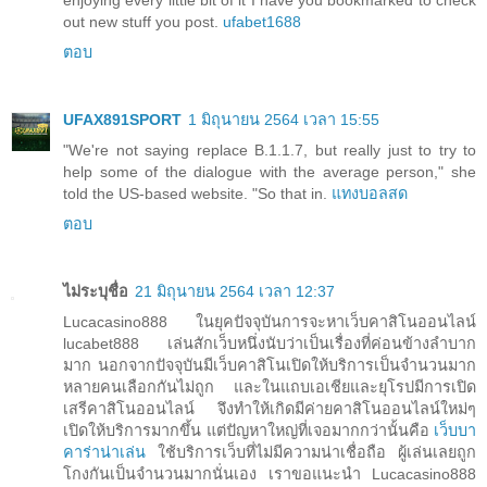
out new stuff you post.
ufabet1688
ตอบ
UFAX891SPORT
1 มิถุนายน 2564 เวลา 15:55
"We're not saying replace B.1.1.7, but really just to try to
help some of the dialogue with the average person," she
told the US-based website. "So that in.
แทงบอลสด
ตอบ
ไม่ระบุชื่อ
21 มิถุนายน 2564 เวลา 12:37
Lucacasino888 ในยุคปัจจุบันการจะหาเว็บคาสิโนออนไลน์
lucabet888 เล่นสักเว็บหนึ่งนับว่าเป็นเรื่องที่ค่อนข้างลำบาก
มาก นอกจากปัจจุบันมีเว็บคาสิโนเปิดให้บริการเป็นจำนวนมาก
หลายคนเลือกกันไม่ถูก และในแถบเอเชียและยุโรปมีการเปิด
เสรีคาสิโนออนไลน์ จึงทำให้เกิดมีค่ายคาสิโนออนไลน์ใหม่ๆ
เปิดให้บริการมากขึ้น แต่ปัญหาใหญ่ที่เจอมากกว่านั้นคือ
เว็บบา
คาร่าน่าเล่น
ใช้บริการเว็บที่ไม่มีความน่าเชื่อถือ ผู้เล่นเลยถูก
โกงกันเป็นจำนวนมากนั่นเอง เราขอแนะนำ Lucacasino888