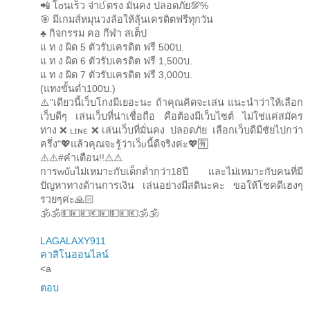
📲 โoนเร็ว จ่าઈตรง มั่นคง ปลอดภัย💯%
🎯 มีเกมส์หมุนวงล้อให้ลุ้นเครดิตฟรีทุกวัน
♣️ กิจกรรม คอ กีฬา สเต็ป
แ ท ง ผิด 5 ตัวรับเครดิต ฟรี 500บ.
แ ท ง ผิด 6 ตัวรับเครดิต ฟรี 1,500บ.
แ ท ง ผิด 7 ตัวรับเครดิต ฟรี 3,000บ.
(แทงขั้นต่ำ100บ.)
⚠️"เดียวนี้เว็บโกงมีเยอะนะ ถ้าคุณคิดจะเล่น แนะนำว่าให้เลือก
เว็บดีๆ เล่นเว็บที่น่าเชื่อถือ คือต้องมีเว็บไซต์ ไม่ใช่แค่สมัคร
ทาง❌ʟɪɴᴇ❌เล่นเว็บที่มั่นคง ปลอดภัย เลือกเว็บดีมีชัยไปกว่า
ครึ่ง"💖แล้วคุณจะรู้ว่าเว็ᴜนี้ดีจริงค่ะ💖🈶
⚠️⚠️#คำเตือน!!⚠️⚠️
การwuัuไม่เหมาะกับเด็กต่ำกว่า18ปี และไม่เหมาะกับคนที่มี
ปัญหาทางด้านการเงิน เล่นอย่างมีสตินะคะ ขอให้โชคดีเฮงๆ
รวยๆค่ะ🙏🏻
🕉️🕉️💵💴💷💶💴💵💷💶🕉️🕉️
LAGALAXY911
คาสิโนออนไลน์
<a
ตอบ