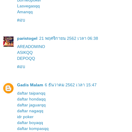
Borneopoker
Lasvegasqq
Amanqq
ตอบ
paristogel
21 พฤศจิกายน 2562 เวลา 06:38
AREADOMINO
ASIKQQ
DEPOQQ
ตอบ
Gadis Malam
6 ธันวาคม 2562 เวลา 15:47
daftar taipanqq
daftar hondaqq
daftar jaguarqq
daftar nagaqq
idr poker
daftar boyaqq
daftar kompasqq