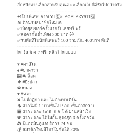
อีกหนึ่งทางเลือกสำหรับคุณค่ะ #เลือกเว็บดีมีชัยไปกว่าครึ่ง
----------------------------------------
📲โปรพิเศษ! จากเว็ป 🈶#LAGALAXY911🈶
🎀 ต้อนรับสมาชิกใหม่ 🎀
✅เปิดยุสเซอร์ครั้งแรกรับเลยฟรี ฟรี
✅สมัครขั้นต่ำเพียง 300 บาท 🐱
✅รับทันทีโบนัสพิเศษฟรี 100 รวมเป็น 400บาท ทันที
-----------------------------------------
🈶【ส มั ค ร ฟรี! คลิก】🈶👇🏻👇🏻
♥️ #คาสิโน
♠️ #บาคาร่า
🎰 #สล็อต
🐠 #ยิงปลา
⚽ #บอล
♥️ #หวย
❌ ไม่มีกฏิกา และ ไม่ต้องทำเทิร์น
💲 ฝากไม่มี 1 บาทขั้นไป / ถอuขั้นต่ำ300 บ.
🏧 ฝาก / ถอu ระบบ อ อ โ ต้ ผ่านหน้าเว็บ
💸 ฝาก / ถอu ได้ไม่อั้น สุดงสุด 3 ครั้งต่อวัน
👸 มีแอดมินดูแลบริการ 24 ชม.
💰 สมาชิกใหม่มีโปรโมชั่นให้ 20%