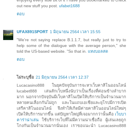
out new stuff you post.
ufabet1688
ตอบ
UFAX891SPORT
1 มิถุนายน 2564 เวลา 15:55
"We're not saying replace B.1.1.7, but really just to try to
help some of the dialogue with the average person," she
told the US-based website. "So that in.
แทงบอลสด
ตอบ
ไม่ระบุชื่อ
21 มิถุนายน 2564 เวลา 12:37
Lucacasino888 ในยุคปัจจุบันการจะหาเว็บคาสิโนออนไลน์
lucabet888 เล่นสักเว็บหนึ่งนับว่าเป็นเรื่องที่ค่อนข้างลำบาก
มาก นอกจากปัจจุบันมีเว็บคาสิโนเปิดให้บริการเป็นจำนวนมาก
หลายคนเลือกกันไม่ถูก และในแถบเอเชียและยุโรปมีการเปิด
เสรีคาสิโนออนไลน์ จึงทำให้เกิดมีค่ายคาสิโนออนไลน์ใหม่ๆ
เปิดให้บริการมากขึ้น แต่ปัญหาใหญ่ที่เจอมากกว่านั้นคือ
เว็บบา
คาร่าน่าเล่น
ใช้บริการเว็บที่ไม่มีความน่าเชื่อถือ ผู้เล่นเลยถูก
โกงกันเป็นจำนวนมากนั่นเอง เราขอแนะนำ Lucacasino888