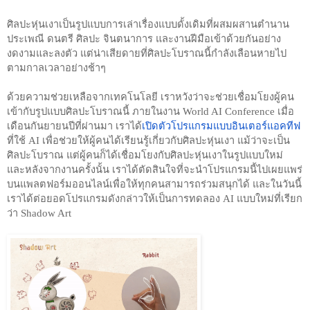
ศิลปะหุ่นเงาเป็นรูปแบบการเล่าเรื่องแบบดั้งเดิมที่ผสมผสานตำนาน 
ประเพณี ดนตรี ศิลปะ จินตนาการ และงานฝีมือเข้าด้วยกันอย่าง
งดงามและลงตัว แต่น่าเสียดายที่ศิลปะโบราณนี้กำลังเลือนหายไป
ตามกาลเวลาอย่างช้าๆ 
ด้วยความช่วยเหลือจากเทคโนโลยี เราหวังว่าจะช่วยเชื่อมโยงผู้คน
เข้ากับรูปแบบศิลปะโบราณนี้ ภายในงาน World AI Conference เมื่อ
เดือนกันยายนปีที่ผ่านมา เราได้
เปิดตัวโปรแกรมแบบอินเตอร์แอคทีฟ
ที่ใช้ AI เพื่อช่วยให้ผู้คนได้เรียนรู้เกี่ยวกับศิลปะหุ่นเงา แม้ว่าจะเป็น
ศิลปะโบราณ แต่ผู้คนก็ได้เชื่อมโยงกับศิลปะหุ่นเงาในรูปแบบใหม่ 
และหลังจากงานครั้งนั้น เราได้ตัดสินใจที่จะนำโปรแกรมนี้ไปเผยแพร่
บนแพลตฟอร์มออนไลน์เพื่อให้ทุกคนสามารถร่วมสนุกได้ และในวันนี้
เราได้ต่อยอดโปรแกรมดังกล่าวให้เป็นการทดลอง AI แบบใหม่ที่เรียก
ว่า Shadow Art