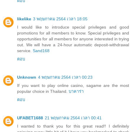
ตอบ
likelike
3 พฤษภาคม 2564 เวลา 18:05
I would like to introduce special privileges and good
promotions for all members to know. Special privileges and
opportunities for all members for anyone interested in trying
out. We will have a 24-hour automatic deposit-withdrawal
service.
Sand168
ตอบ
Unknown
4 พฤษภาคม 2564 เวลา 00:23
If you want to play online casino, sagame are the most
popular choice in Thailand.
บาคาร่า
ตอบ
UFABET1688
21 พฤษภาคม 2564 เวลา 00:41
I wanted to thank you for this great read!! I definitely
enjoying every little bit of it I have you bookmarked to check