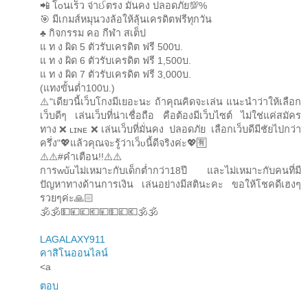
📲 โoนเร็ว จ่าઈตรง มั่นคง ปลอดภัย💯%
🎯 มีเกมส์หมุนวงล้อให้ลุ้นเครดิตฟรีทุกวัน
♣️ กิจกรรม คอ กีฬา สเต็ป
แ ท ง ผิด 5 ตัวรับเครดิต ฟรี 500บ.
แ ท ง ผิด 6 ตัวรับเครดิต ฟรี 1,500บ.
แ ท ง ผิด 7 ตัวรับเครดิต ฟรี 3,000บ.
(แทงขั้นต่ำ100บ.)
⚠️"เดียวนี้เว็บโกงมีเยอะนะ ถ้าคุณคิดจะเล่น แนะนำว่าให้เลือก
เว็บดีๆ เล่นเว็บที่น่าเชื่อถือ คือต้องมีเว็บไซต์ ไม่ใช่แค่สมัคร
ทาง❌ʟɪɴᴇ❌เล่นเว็บที่มั่นคง ปลอดภัย เลือกเว็บดีมีชัยไปกว่า
ครึ่ง"💖แล้วคุณจะรู้ว่าเว็ᴜนี้ดีจริงค่ะ💖🈶
⚠️⚠️#คำเตือน!!⚠️⚠️
การwuัuไม่เหมาะกับเด็กต่ำกว่า18ปี และไม่เหมาะกับคนที่มี
ปัญหาทางด้านการเงิน เล่นอย่างมีสตินะคะ ขอให้โชคดีเฮงๆ
รวยๆค่ะ🙏🏻
🕉️🕉️💵💴💷💶💴💵💷💶🕉️🕉️
LAGALAXY911
คาสิโนออนไลน์
<a
ตอบ