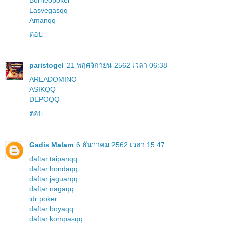
Borneopoker
Lasvegasqq
Amanqq
ตอบ
paristogel
21 พฤศจิกายน 2562 เวลา 06:38
AREADOMINO
ASIKQQ
DEPOQQ
ตอบ
Gadis Malam
6 ธันวาคม 2562 เวลา 15:47
daftar taipanqq
daftar hondaqq
daftar jaguarqq
daftar nagaqq
idr poker
daftar boyaqq
daftar kompasqq