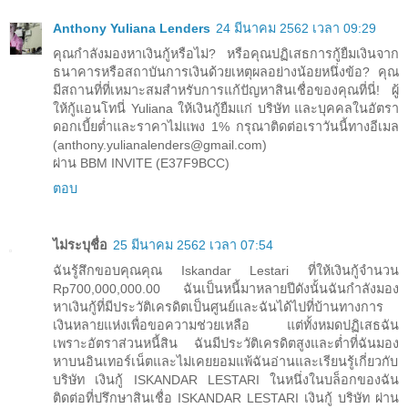
Anthony Yuliana Lenders
24 มีนาคม 2562 เวลา 09:29
คุณกำลังมองหาเงินกู้หรือไม่? หรือคุณปฏิเสธการกู้ยืมเงินจาก
ธนาคารหรือสถาบันการเงินด้วยเหตุผลอย่างน้อยหนึ่งข้อ? คุณ
มีสถานที่ที่เหมาะสมสำหรับการแก้ปัญหาสินเชื่อของคุณที่นี่! ผู้
ให้กู้แอนโทนี่ Yuliana ให้เงินกู้ยืมแก่ บริษัท และบุคคลในอัตรา
ดอกเบี้ยต่ำและราคาไม่แพง 1% กรุณาติดต่อเราวันนี้ทางอีเมล
(anthony.yulianalenders@gmail.com)
ผ่าน BBM INVITE (E37F9BCC)
ตอบ
ไม่ระบุชื่อ
25 มีนาคม 2562 เวลา 07:54
ฉันรู้สึกขอบคุณคุณ Iskandar Lestari ที่ให้เงินกู้จำนวน
Rp700,000,000.00 ฉันเป็นหนี้มาหลายปีดังนั้นฉันกำลังมอง
หาเงินกู้ที่มีประวัติเครดิตเป็นศูนย์และฉันได้ไปที่บ้านทางการ
เงินหลายแห่งเพื่อขอความช่วยเหลือ แต่ทั้งหมดปฏิเสธฉัน
เพราะอัตราส่วนหนี้สิน ฉันมีประวัติเครดิตสูงและต่ำที่ฉันมอง
หาบนอินเทอร์เน็ตและไม่เคยยอมแพ้ฉันอ่านและเรียนรู้เกี่ยวกับ
บริษัท เงินกู้ ISKANDAR LESTARI ในหนึ่งในบล็อกของฉัน
ติดต่อที่ปรึกษาสินเชื่อ ISKANDAR LESTARI เงินกู้ บริษัท ผ่าน