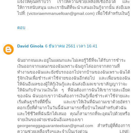
แจ้งให้คุณทราบว่า เราให้ความช่วยเหลือที่เชื่อถือได้ และ
ให้การสนับสนุน และเรายินดีที่จะนำเสนอเงินกู้จากนั้น ส่งอีเมล
ไปที่: (victoriaemmanuelloan@gmail.com) เพื่อใช้สำหรับเงินกู้
ตอบ
David Ginola
6 ธันวาคม 2561 เวลา 16:41
ฉันยากจนและอยู่ในแผนกและไม่เคยรู้วิธีที่จะได้รับการชำระ
เงินออกจากแผนกของฉันเพราะฉันถูกไล่ออกจากสถานที่
ทำงานของฉันและยังขับรถออกไปจากบ้านของฉันเพราะฉันได้
รู้จักเงินเพื่อชำระค่าใช้จ่ายของฉันอีกต่อไป และเพื่อนของฉัน
ให้ฉันอีเมลของผู้ให้กู้เงินกู้และฉันส่งอีเมลเขาเขาสัญญาว่าจะ
ให้ฉันกับจำนวนเงินใด ๆ ที่ฉันต้องการฉันให้เขารายละเอียด
ของฉัน ฉันบอกเขาว่าฉันต้องการเงินกู้เพื่อชำระค่าใช้จ่ายและ
เริ่มต้นธุรกิจที่ดีขึ้น และเขาให้เงินที่ฉันถามเขาด้วยอัตรา
ดอกเบี้ยที่ต่ำมากในวันนี้ฉันสามารถซื้อบ้านใหม่สำหรับตัวฉัน
และใช้ชีวิตที่ฉันนึกได้เสมอ คุณก็สามารถที่จะอุดมไปด้วยหรือ
จ่ายเงินของฝ่ายเช่นฉันอีเมลของเขา
georgeneggaguaranteeloan@gmail.com สำหรับผู้ที่ต้องการ
ความช่วยเหลือจริงๆและจำเป็นเร่งด่วน LINE: