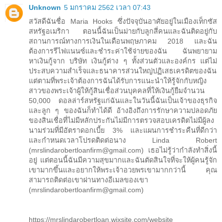
Unknown
5 มกราคม 2562 เวลา 07:43
สวัสดีฉันชื่อ Maria Hooks ซึ่งปัจจุบันอาศัยอยู่ในเมืองเท็กซัส
สหรัฐอเมริกา ตอนนี้ฉันเป็นม่ายกับลูกสี่คนและฉันติดอยู่กับ
สถานการณ์ทางการเงินในเดือนพฤษภาคม 2018 และฉัน
ต้องการรีไฟแนนซ์และชำระค่าใช้จ่ายของฉัน ฉันพยายาม
หาเงินกู้จาก บริษัท เงินกู้ต่าง ๆ ทั้งส่วนตัวและองค์กร แต่ไม่
ประสบความสำเร็จและธนาคารส่วนใหญ่ปฏิเสธเครดิตของฉัน
แต่ตามที่พระเจ้าต้องการฉันได้รับการแนะนำให้รู้จักกับหญิง
สาวของพระเจ้าผู้ให้กู้สินเชื่อส่วนบุคคลที่ให้เงินกู้ยืมจำนวน
50,000 ดอลล่าร์สหรัฐแก่ฉันและในวันนี้ฉันเป็นเจ้าของธุรกิจ
และลูก ๆ ของฉันก็ทำได้ดี อ้างอิงถึงการรักษาความปลอดภัย
ของสินเชื่อที่ไม่มีหลักประกันไม่มีการตรวจสอบเครดิตไม่มีผู้ลง
นามร่วมที่มีอัตราดอกเบี้ย 3% และแผนการชำระคืนที่ดีกว่า
และกำหนดเวลาโปรดติดต่อนาง Linda Robert
(mrslindarobertloanfirm@gmail.com) เธอไม่รู้ว่ากำลังทำสิ่งนี้
อยู่ แต่ตอนนี้ฉันมีความสุขมากและฉันตัดสินใจที่จะให้ผู้คนรู้จัก
เขามากขึ้นและอยากให้พระเจ้าอวยพรเขามากกว่านี้ คุณ
สามารถติดต่อเขาผ่านทางอีเมลของเขา
(mrslindarobertloanfirm@gmail.com)
https://mrslindarobertloan.wixsite.com/website