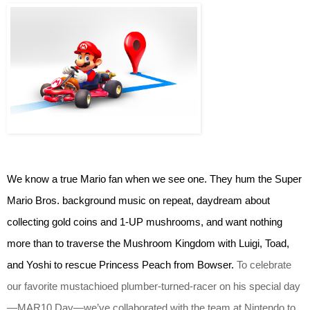
We know a true Mario fan when we see one. They hum the Super 
Mario Bros. background music on repeat, daydream about 
collecting gold coins and 1-UP mushrooms, and want nothing 
more than to traverse the Mushroom Kingdom with Luigi, Toad, 
and Yoshi to rescue Princess Peach from Bowser. 
To celebrate 
our favorite mustachioed plumber-turned-racer on his special day
—MAR10 Day—we’ve collaborated with the team at Nintendo to 