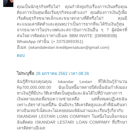
คุณเป็นนักธุรกิจหรือไม่? คุณกำลังยุ่งกับเรื่องการเงินหรือคุณ
ต้องการเงินทุนเพื่อเริ่มธุรกิจของตัวเอง? คุณต้องการเงินกู้เพื่อ
เริ่มต้นธุรกิจขนาดเล็กและขนาดกลางที่ดีหรือไม่? คุณมี
คะแนนเครดิตต่ำและคุณพบว่าเป็นการยากที่จะได้รับเงินกู้ทุน
จากธนาคารในประเทศและสถาบันการเงินอื่น ๆ ? ผู้สมัครที่
สนใจควรติดต่อเราทางอีเมล: BBM INVITE: {D8980E0B}
WhatsApp เท่านั้น: {+ 33753893351}
อีเมล: (iskandalestari.kreditpersatuan@gmail.com)
ตอบ
ไม่ระบุชื่อ
26 มกราคม 2562 เวลา 08:26
ฉันรู้สึกขอบคุณคุณ Iskandar Lestari ที่ให้เงินกู้จำนวน
Rp700,000,000.00 ฉันเป็นหนี้มาหลายปีดังนั้นฉันกำลังมอง
หาเงินกู้ที่มีประวัติเครดิตเป็นศูนย์และฉันได้ไปที่บ้านทางการ
เงินหลายแห่งเพื่อขอความช่วยเหลือ แต่ทั้งหมดปฏิเสธฉัน
เพราะอัตราส่วนหนี้สิน ฉันมีประวัติเครดิตสูงและต่ำที่ฉันค้นหา
ทางอินเทอร์เน็ตและไม่เคยยอมแพ้ฉันอ่านและเรียนรู้เกี่ยวกับ
ISKANDAR LESTARI LOAN COMPAMY ในหนึ่งในบล็อกของ
ฉันติดต่อ ISKANDAR LESTARI LOAN COMPAMY ที่ปรึกษา
เครดิตทางอีเมล: