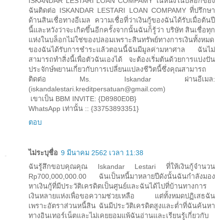
ISKANDAR LESTARI LOAN COMPAMY ในหนึ่งในบล็อกของ
ฉันติดต่อ ISKANDAR LESTARI LOAN COMPAMY ที่ปรึกษา
ด้านสินเชื่อทางอีเมล ความเชื่อที่ว่าเงินกู้ของฉันได้รับเมื่อต้นปี
นี้และหวังว่าจะเกิดขึ้นอีกครั้งจากนั้นฉันก็รู้ว่า บริษัท สินเชื่อทุก
แห่งในบล็อกไม่ใช่ของปลอมเพราะสินทรัพย์ทางการเงินทั้งหมด
ของฉันได้รับการชำระแล้วตอนนี้ฉันมีมูลค่ามหาศาล ฉันไม่
สามารถทำสิ่งนี้เพื่อตัวฉันเองได้ จะต้องเริ่มต้นด้วยการแบ่งปัน
ประจักษ์พยานเกี่ยวกับการเปลี่ยนแปลงชีวิตนี้ซึ่งคุณสามารถ
ติดต่อ Ms. Iskandar ผ่านอีเมล:
(iskandalestari.kreditpersatuan@gmail.com)
เขาเป็น BBM INVITE: {D8980E0B}
WhatsApp เท่านั้น :: {33753893351}
ตอบ
ไม่ระบุชื่อ
9 มีนาคม 2562 เวลา 11:38
ฉันรู้สึกขอบคุณคุณ Iskandar Lestari ที่ให้เงินกู้จำนวน
Rp700,000,000.00 ฉันเป็นหนี้มาหลายปีดังนั้นฉันกำลังมอง
หาเงินกู้ที่มีประวัติเครดิตเป็นศูนย์และฉันได้ไปที่บ้านทางการ
เงินหลายแห่งเพื่อขอความช่วยเหลือ แต่ทั้งหมดปฏิเสธฉัน
เพราะอัตราส่วนหนี้สิน ฉันมีประวัติเครดิตสูงและต่ำที่ฉันค้นหา
ทางอินเทอร์เน็ตและไม่เคยยอมแพ้ฉันอ่านและเรียนรู้เกี่ยวกับ