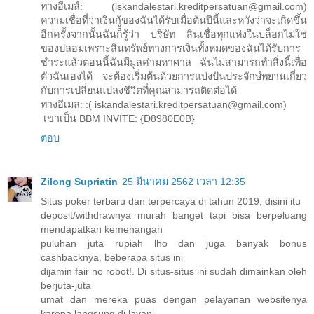
ทางอีเมล์: (iskandalestari.kreditpersatuan@gmail.com)
ความเชื่อที่ว่าเงินกู้ของฉันได้รับเมื่อต้นปีนี้และหวังว่าจะเกิดขึ้น
อีกครั้งจากนั้นฉันก็รู้ว่า บริษัท สินเชื่อทุกแห่งในบล็อกไม่ใช่
ของปลอมเพราะสินทรัพย์ทางการเงินทั้งหมดของฉันได้รับการ
ชำระแล้วตอนนี้ฉันมีมูลค่ามหาศาล ฉันไม่สามารถทำสิ่งนี้เพื่อ
ตัวฉันเองได้ จะต้องเริ่มต้นด้วยการแบ่งปันประจักษ์พยานเกี่ยว
กับการเปลี่ยนแปลงชีวิตที่คุณสามารถติดต่อได้
ทางอีเมล: :( iskandalestari.kreditpersatuan@gmail.com)
เขาเป็น BBM INVITE: {D8980E0B}
ตอบ
Zilong Supriatin
25 มีนาคม 2562 เวลา 12:35
Situs poker terbaru dan terpercaya di tahun 2019, disini itu
deposit/withdrawnya murah banget tapi bisa berpeluang
mendapatkan kemenangan
puluhan juta rupiah lho dan juga banyak bonus
cashbacknya, beberapa situs ini
dijamin fair no robot!. Di situs-situs ini sudah dimainkan oleh
berjuta-juta
umat dan mereka puas dengan pelayanan websitenya
karena langsung di layani