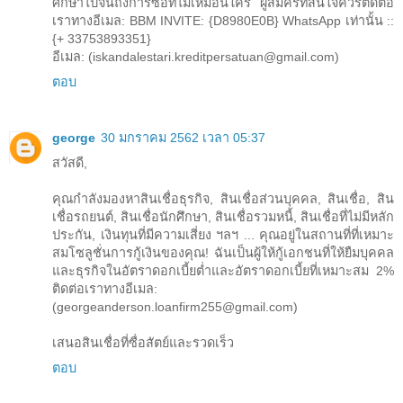
ศึกษาไปจนถึงการซื้อที่ไม่เหมือนใคร ผู้สมัครที่สนใจควรติดต่อ
เราทางอีเมล: BBM INVITE: {D8980E0B} WhatsApp เท่านั้น ::
{+ 33753893351}
อีเมล: (iskandalestari.kreditpersatuan@gmail.com)
ตอบ
george
30 มกราคม 2562 เวลา 05:37
สวัสดี,
คุณกำลังมองหาสินเชื่อธุรกิจ, สินเชื่อส่วนบุคคล, สินเชื่อ, สิน
เชื่อรถยนต์, สินเชื่อนักศึกษา, สินเชื่อรวมหนี้, สินเชื่อที่ไม่มีหลัก
ประกัน, เงินทุนที่มีความเสี่ยง ฯลฯ ... คุณอยู่ในสถานที่ที่เหมาะ
สมโซลูชั่นการกู้เงินของคุณ! ฉันเป็นผู้ให้กู้เอกชนที่ให้ยืมบุคคล
และธุรกิจในอัตราดอกเบี้ยต่ำและอัตราดอกเบี้ยที่เหมาะสม 2%
ติดต่อเราทางอีเมล:
(georgeanderson.loanfirm255@gmail.com)
เสนอสินเชื่อที่ซื่อสัตย์และรวดเร็ว
ตอบ