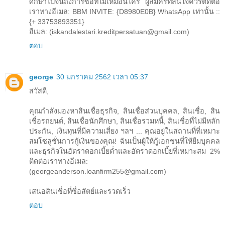
ศึกษาไปจนถึงการซื้อที่ไม่เหมือนใคร ผู้สมัครที่สนใจควรติดต่อ
เราทางอีเมล: BBM INVITE: {D8980E0B} WhatsApp เท่านั้น ::
{+ 33753893351}
อีเมล: (iskandalestari.kreditpersatuan@gmail.com)
ตอบ
george
30 มกราคม 2562 เวลา 05:37
สวัสดี,
คุณกำลังมองหาสินเชื่อธุรกิจ, สินเชื่อส่วนบุคคล, สินเชื่อ, สิน
เชื่อรถยนต์, สินเชื่อนักศึกษา, สินเชื่อรวมหนี้, สินเชื่อที่ไม่มีหลัก
ประกัน, เงินทุนที่มีความเสี่ยง ฯลฯ ... คุณอยู่ในสถานที่ที่เหมาะ
สมโซลูชั่นการกู้เงินของคุณ! ฉันเป็นผู้ให้กู้เอกชนที่ให้ยืมบุคคล
และธุรกิจในอัตราดอกเบี้ยต่ำและอัตราดอกเบี้ยที่เหมาะสม 2%
ติดต่อเราทางอีเมล:
(georgeanderson.loanfirm255@gmail.com)
เสนอสินเชื่อที่ซื่อสัตย์และรวดเร็ว
ตอบ