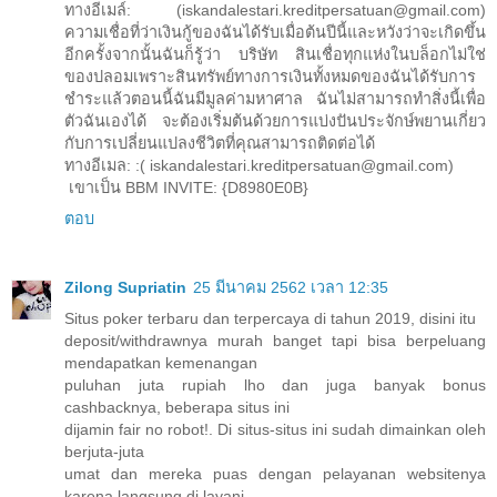
ทางอีเมล์: (iskandalestari.kreditpersatuan@gmail.com)
ความเชื่อที่ว่าเงินกู้ของฉันได้รับเมื่อต้นปีนี้และหวังว่าจะเกิดขึ้น
อีกครั้งจากนั้นฉันก็รู้ว่า บริษัท สินเชื่อทุกแห่งในบล็อกไม่ใช่
ของปลอมเพราะสินทรัพย์ทางการเงินทั้งหมดของฉันได้รับการ
ชำระแล้วตอนนี้ฉันมีมูลค่ามหาศาล ฉันไม่สามารถทำสิ่งนี้เพื่อ
ตัวฉันเองได้ จะต้องเริ่มต้นด้วยการแบ่งปันประจักษ์พยานเกี่ยว
กับการเปลี่ยนแปลงชีวิตที่คุณสามารถติดต่อได้
ทางอีเมล: :( iskandalestari.kreditpersatuan@gmail.com)
เขาเป็น BBM INVITE: {D8980E0B}
ตอบ
Zilong Supriatin
25 มีนาคม 2562 เวลา 12:35
Situs poker terbaru dan terpercaya di tahun 2019, disini itu
deposit/withdrawnya murah banget tapi bisa berpeluang
mendapatkan kemenangan
puluhan juta rupiah lho dan juga banyak bonus
cashbacknya, beberapa situs ini
dijamin fair no robot!. Di situs-situs ini sudah dimainkan oleh
berjuta-juta
umat dan mereka puas dengan pelayanan websitenya
karena langsung di layani