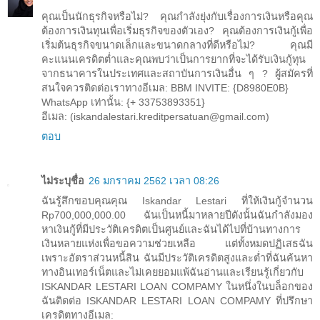
คุณเป็นนักธุรกิจหรือไม่? คุณกำลังยุ่งกับเรื่องการเงินหรือคุณ
ต้องการเงินทุนเพื่อเริ่มธุรกิจของตัวเอง? คุณต้องการเงินกู้เพื่อ
เริ่มต้นธุรกิจขนาดเล็กและขนาดกลางที่ดีหรือไม่? คุณมี
คะแนนเครดิตต่ำและคุณพบว่าเป็นการยากที่จะได้รับเงินกู้ทุน
จากธนาคารในประเทศและสถาบันการเงินอื่น ๆ ? ผู้สมัครที่
สนใจควรติดต่อเราทางอีเมล: BBM INVITE: {D8980E0B}
WhatsApp เท่านั้น: {+ 33753893351}
อีเมล: (iskandalestari.kreditpersatuan@gmail.com)
ตอบ
ไม่ระบุชื่อ
26 มกราคม 2562 เวลา 08:26
ฉันรู้สึกขอบคุณคุณ Iskandar Lestari ที่ให้เงินกู้จำนวน
Rp700,000,000.00 ฉันเป็นหนี้มาหลายปีดังนั้นฉันกำลังมอง
หาเงินกู้ที่มีประวัติเครดิตเป็นศูนย์และฉันได้ไปที่บ้านทางการ
เงินหลายแห่งเพื่อขอความช่วยเหลือ แต่ทั้งหมดปฏิเสธฉัน
เพราะอัตราส่วนหนี้สิน ฉันมีประวัติเครดิตสูงและต่ำที่ฉันค้นหา
ทางอินเทอร์เน็ตและไม่เคยยอมแพ้ฉันอ่านและเรียนรู้เกี่ยวกับ
ISKANDAR LESTARI LOAN COMPAMY ในหนึ่งในบล็อกของ
ฉันติดต่อ ISKANDAR LESTARI LOAN COMPAMY ที่ปรึกษา
เครดิตทางอีเมล: