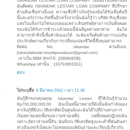
ISKANDAR LESTARI LOAN COMPAMY ในหนึ่งในบล็อกของ
ฉันติดต่อ ISKANDAR LESTARI LOAN COMPAMY ที่ปรึกษา
ด้านสินเชื่อทางอีเมล ความเชื่อที่ว่าเงินกู้ของฉันได้รับเมื่อต้นปี
นี้และหวังว่าจะเกิดขึ้นอีกครั้งจากนั้นฉันก็รู้ว่า บริษัท สินเชื่อทุก
แห่งในบล็อกไม่ใช่ของปลอมเพราะสินทรัพย์ทางการเงินทั้งหมด
ของฉันได้รับการชำระแล้วตอนนี้ฉันมีมูลค่ามหาศาล ฉันไม่
สามารถทำสิ่งนี้เพื่อตัวฉันเองได้ จะต้องเริ่มต้นด้วยการแบ่งปัน
ประจักษ์พยานเกี่ยวกับการเปลี่ยนแปลงชีวิตนี้ซึ่งคุณสามารถ
ติดต่อ Ms. Iskandar ผ่านอีเมล:
(iskandalestari.kreditpersatuan@gmail.com)
เขาเป็น BBM INVITE: {D8980E0B}
WhatsApp เท่านั้น :: {33753893351}
ตอบ
ไม่ระบุชื่อ
9 มีนาคม 2562 เวลา 11:38
ฉันรู้สึกขอบคุณคุณ Iskandar Lestari ที่ให้เงินกู้จำนวน
Rp700,000,000.00 ฉันเป็นหนี้มาหลายปีดังนั้นฉันกำลังมอง
หาเงินกู้ที่มีประวัติเครดิตเป็นศูนย์และฉันได้ไปที่บ้านทางการ
เงินหลายแห่งเพื่อขอความช่วยเหลือ แต่ทั้งหมดปฏิเสธฉัน
เพราะอัตราส่วนหนี้สิน ฉันมีประวัติเครดิตสูงและต่ำที่ฉันค้นหา
ทางอินเทอร์เน็ตและไม่เคยยอมแพ้ฉันอ่านและเรียนรู้เกี่ยวกับ