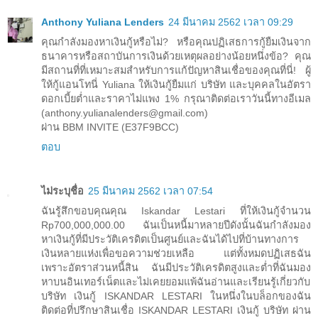
Anthony Yuliana Lenders
24 มีนาคม 2562 เวลา 09:29
คุณกำลังมองหาเงินกู้หรือไม่? หรือคุณปฏิเสธการกู้ยืมเงินจาก
ธนาคารหรือสถาบันการเงินด้วยเหตุผลอย่างน้อยหนึ่งข้อ? คุณ
มีสถานที่ที่เหมาะสมสำหรับการแก้ปัญหาสินเชื่อของคุณที่นี่! ผู้
ให้กู้แอนโทนี่ Yuliana ให้เงินกู้ยืมแก่ บริษัท และบุคคลในอัตรา
ดอกเบี้ยต่ำและราคาไม่แพง 1% กรุณาติดต่อเราวันนี้ทางอีเมล
(anthony.yulianalenders@gmail.com)
ผ่าน BBM INVITE (E37F9BCC)
ตอบ
ไม่ระบุชื่อ
25 มีนาคม 2562 เวลา 07:54
ฉันรู้สึกขอบคุณคุณ Iskandar Lestari ที่ให้เงินกู้จำนวน
Rp700,000,000.00 ฉันเป็นหนี้มาหลายปีดังนั้นฉันกำลังมอง
หาเงินกู้ที่มีประวัติเครดิตเป็นศูนย์และฉันได้ไปที่บ้านทางการ
เงินหลายแห่งเพื่อขอความช่วยเหลือ แต่ทั้งหมดปฏิเสธฉัน
เพราะอัตราส่วนหนี้สิน ฉันมีประวัติเครดิตสูงและต่ำที่ฉันมอง
หาบนอินเทอร์เน็ตและไม่เคยยอมแพ้ฉันอ่านและเรียนรู้เกี่ยวกับ
บริษัท เงินกู้ ISKANDAR LESTARI ในหนึ่งในบล็อกของฉัน
ติดต่อที่ปรึกษาสินเชื่อ ISKANDAR LESTARI เงินกู้ บริษัท ผ่าน