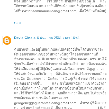
แจ้งให้คุณทราบว่า เราให้ความช่วยเหลือที่เชื่อถือได้ และ
ให้การสนับสนุน และเรายินดีที่จะนำเสนอเงินกู้จากนั้น ส่งอีเมล
ไปที่: (victoriaemmanuelloan@gmail.com) เพื่อใช้สำหรับเงินกู้
ตอบ
David Ginola
6 ธันวาคม 2561 เวลา 16:41
ฉันยากจนและอยู่ในแผนกและไม่เคยรู้วิธีที่จะได้รับการชำระ
เงินออกจากแผนกของฉันเพราะฉันถูกไล่ออกจากสถานที่
ทำงานของฉันและยังขับรถออกไปจากบ้านของฉันเพราะฉันได้
รู้จักเงินเพื่อชำระค่าใช้จ่ายของฉันอีกต่อไป และเพื่อนของฉัน
ให้ฉันอีเมลของผู้ให้กู้เงินกู้และฉันส่งอีเมลเขาเขาสัญญาว่าจะ
ให้ฉันกับจำนวนเงินใด ๆ ที่ฉันต้องการฉันให้เขารายละเอียด
ของฉัน ฉันบอกเขาว่าฉันต้องการเงินกู้เพื่อชำระค่าใช้จ่ายและ
เริ่มต้นธุรกิจที่ดีขึ้น และเขาให้เงินที่ฉันถามเขาด้วยอัตรา
ดอกเบี้ยที่ต่ำมากในวันนี้ฉันสามารถซื้อบ้านใหม่สำหรับตัวฉัน
และใช้ชีวิตที่ฉันนึกได้เสมอ คุณก็สามารถที่จะอุดมไปด้วยหรือ
จ่ายเงินของฝ่ายเช่นฉันอีเมลของเขา
georgeneggaguaranteeloan@gmail.com สำหรับผู้ที่ต้องการ
ความช่วยเหลือจริงๆและจำเป็นเร่งด่วน LINE: