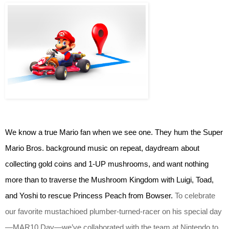
We know a true Mario fan when we see one. They hum the Super 
Mario Bros. background music on repeat, daydream about 
collecting gold coins and 1-UP mushrooms, and want nothing 
more than to traverse the Mushroom Kingdom with Luigi, Toad, 
and Yoshi to rescue Princess Peach from Bowser. 
To celebrate 
our favorite mustachioed plumber-turned-racer on his special day
—MAR10 Day—we’ve collaborated with the team at Nintendo to 