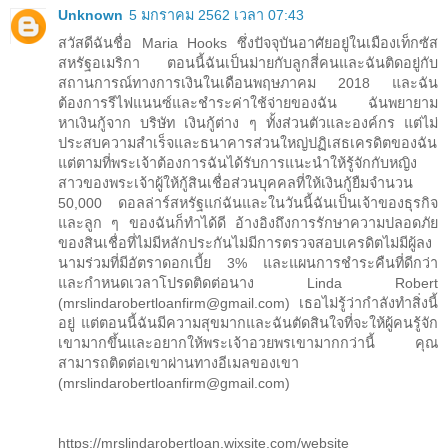
Unknown
5 มกราคม 2562 เวลา 07:43
สวัสดีฉันชื่อ Maria Hooks ซึ่งปัจจุบันอาศัยอยู่ในเมืองเท็กซัส
สหรัฐอเมริกา ตอนนี้ฉันเป็นม่ายกับลูกสี่คนและฉันติดอยู่กับ
สถานการณ์ทางการเงินในเดือนพฤษภาคม 2018 และฉัน
ต้องการรีไฟแนนซ์และชำระค่าใช้จ่ายของฉัน ฉันพยายาม
หาเงินกู้จาก บริษัท เงินกู้ต่าง ๆ ทั้งส่วนตัวและองค์กร แต่ไม่
ประสบความสำเร็จและธนาคารส่วนใหญ่ปฏิเสธเครดิตของฉัน
แต่ตามที่พระเจ้าต้องการฉันได้รับการแนะนำให้รู้จักกับหญิง
สาวของพระเจ้าผู้ให้กู้สินเชื่อส่วนบุคคลที่ให้เงินกู้ยืมจำนวน
50,000 ดอลล่าร์สหรัฐแก่ฉันและในวันนี้ฉันเป็นเจ้าของธุรกิจ
และลูก ๆ ของฉันก็ทำได้ดี อ้างอิงถึงการรักษาความปลอดภัย
ของสินเชื่อที่ไม่มีหลักประกันไม่มีการตรวจสอบเครดิตไม่มีผู้ลง
นามร่วมที่มีอัตราดอกเบี้ย 3% และแผนการชำระคืนที่ดีกว่า
และกำหนดเวลาโปรดติดต่อนาง Linda Robert
(mrslindarobertloanfirm@gmail.com) เธอไม่รู้ว่ากำลังทำสิ่งนี้
อยู่ แต่ตอนนี้ฉันมีความสุขมากและฉันตัดสินใจที่จะให้ผู้คนรู้จัก
เขามากขึ้นและอยากให้พระเจ้าอวยพรเขามากกว่านี้ คุณ
สามารถติดต่อเขาผ่านทางอีเมลของเขา
(mrslindarobertloanfirm@gmail.com)
https://mrslindarobertloan.wixsite.com/website