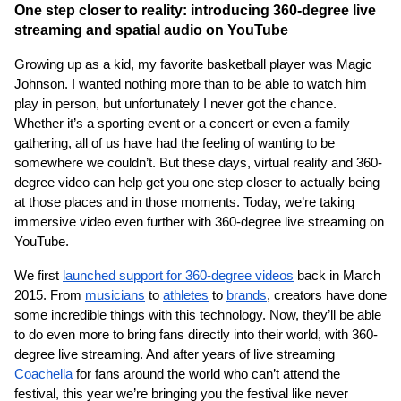
One step closer to reality: introducing 360-degree live 
streaming and spatial audio on YouTube
Growing up as a kid, my favorite basketball player was Magic 
Johnson. I wanted nothing more than to be able to watch him 
play in person, but unfortunately I never got the chance. 
Whether it’s a sporting event or a concert or even a family 
gathering, all of us have had the feeling of wanting to be 
somewhere we couldn’t. But these days, virtual reality and 360-
degree video can help get you one step closer to actually being 
at those places and in those moments. Today, we’re taking 
immersive video even further with 360-degree live streaming on 
YouTube.
We first
launched support for 360-degree videos
 back in March 
2015. From
musicians
 to
athletes
 to
brands
, creators have done 
some incredible things with this technology. Now, they’ll be able 
to do even more to bring fans directly into their world, with 360-
degree live streaming. And after years of live streaming 
Coachella
 for fans around the world who can’t attend the 
festival, this year we’re bringing you the festival like never 