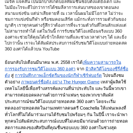
เมจิค แจ็คสัน เป็นนักบาสเก็ตบอลที่ผมชื่นชอบตั้งแต่ยังเด็ก และ
ไม่มีอะไรจะดีไปกว่าการได้ชมลีลาการเล่นบาสของเขาตอนลง
สนามแข่งขัน แต่น่าเสียดายที่ ณ เวลานั้นผมไม่มีโอกาส ไม่ว่าจะ
ชมการแข่งขันกีฬา หรือชมคอนเสิร์ต แม้กระทั่งการรวมตัวกันของ
ญาติๆ เราทุกคนต่างรู้สึกว่าต้องการที่จะรวมตัวกันที่ไหนสักแห่งแต่
ไม่สามารถทำได้ แต่ในวันนี้ การรับชมวิดีโอเสมือนจริงแบบ 360 
องศาจะช่วยให้คุณได้เข้าใกล้สถานที่และช่วงเวลาต่างๆ ได้ และยิ่ง
ไปกว่านั้น เราจะได้สัมผัสประสบการณ์รับชมวิดีโอแบบถ่ายทอดสด 
360 องศาได้แล้วบน YouTube
ย้อนกลับไปเดือนมีนาคม พ.ศ. 2558 เราได้
เพิ่มความสามารถใน
การรองรับการชมวีดีโอแบบ 360 องศา
 จาก 
มิวสิควิดีโอของซีรี่ส์ชื่อ
ดัง
 สู่ 
การบันทึกภาพเอ็กซ์ตรีมของนักกีฬาเซิร์ฟบอร์ด
 ไปจนถึงชม
ตัวอย่าง 
ภาพยนตร์ชื่อดัง อย่าง The Hunger Game
 เหล่าผู้ผลิตใช้
เทคโนโลยีนี้เพื่อสร้างสรรค์ผลงานที่น่าประทับใจ และวันนี้พวกเขา
สามารถต่อยอดผลงานด้วยการนำแฟนๆ ของพวกเขาสัมผัส
ประสบการณ์ชมวิดีโอแบบถ่ายทอดสด 360 องศา โดยจะเริ่ม
ทดลองถ่ายทอดสดในงานเทศกาลดนตรี Coachella ให้แฟนเพลงที่
ทั่วโลกที่ไม่ได้มาร่วมงานได้รับชมไปพร้อมๆ กัน ในปีนี้ เราจะนำพา
ทุกคนไปสัมผัสประสบการณ์แบบที่ไม่เคยมีมาก่อนด้วยการถ่ายทอด
สดการแสดงของศิลปินที่คุณชื่นชอบแบบ 360 องศาในช่วงสุด