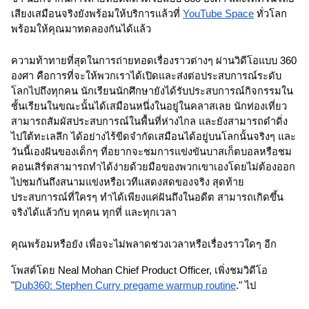
เสียงเสมือนจริงยังพร้อมให้บริการแล้วที่ 
YouTube Space
 ทั่วโลก 
พร้อมให้คุณมาทดลองกันได้แล้ว
ความท้าทายที่สุดในการถ่ายทอดเรื่องราวต่างๆ ผ่านวิดีโอแบบ 360 
องศา คือการที่จะให้พวกเราได้เปิดและส่งต่อประสบการณ์ระดับ
โลกไปถึงทุกคน นักเรียนนักศึกษายังได้รับประสบการณ์กิจกรรมใน
ชั้นเรียนในขณะนั้นได้เสมือนหนึ่งในอยู่ในคลาสเลย นักท่องเที่ยว
สามารถสัมผัสประสบการณ์ในพื้นที่ห่างไกล และยังสามารถดำดิ่ง
ไปใต้ทะเลลึก ได้อย่างไร้ขีดจำกัดเสมือนได้อยู่บนโลกนั้นจริงๆ และ
วันนี้เองฝันของเด็กๆ ที่อยากจะชมการแข่งขันบาสเก็ตบอลหรือชม
คอนเสิร์ตสามารถทำได้ง่ายด้วยมือของพวกเขาเองโดยไม่ต้องออก
ไปชมกันถึงสนามแข่งหรือเวทีแสดงสดของจริง สุดท้าย
ประสบการณ์ที่ใครๆ ทำได้เพียงแค่ฝันถึงในอดีต สามารถเกิดขึ้น
จริงได้แล้วกับ ทุกคน ทุกที่ และทุกเวลา
คุณพร้อมหรือยัง เพื่อจะไม่พลาดช่วงเวลาหรือเรื่องราวใดๆ อีก
โพสต์โดย Neal Mohan Chief Product Officer, เพิ่งชมวิดีโอ 
"
Dub360: Stephen Curry pregame warmup routine
." ไป