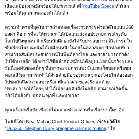
เสียงเสมือนจริงยังพร้อมให้บริการแล้วที่ 
YouTube Space
 ทั่วโลก 
พร้อมให้คุณมาทดลองกันได้แล้ว
ความท้าทายที่สุดในการถ่ายทอดเรื่องราวต่างๆ ผ่านวิดีโอแบบ 360 
องศา คือการที่จะให้พวกเราได้เปิดและส่งต่อประสบการณ์ระดับ
โลกไปถึงทุกคน นักเรียนนักศึกษายังได้รับประสบการณ์กิจกรรมใน
ชั้นเรียนในขณะนั้นได้เสมือนหนึ่งในอยู่ในคลาสเลย นักท่องเที่ยว
สามารถสัมผัสประสบการณ์ในพื้นที่ห่างไกล และยังสามารถดำดิ่ง
ไปใต้ทะเลลึก ได้อย่างไร้ขีดจำกัดเสมือนได้อยู่บนโลกนั้นจริงๆ และ
วันนี้เองฝันของเด็กๆ ที่อยากจะชมการแข่งขันบาสเก็ตบอลหรือชม
คอนเสิร์ตสามารถทำได้ง่ายด้วยมือของพวกเขาเองโดยไม่ต้องออก
ไปชมกันถึงสนามแข่งหรือเวทีแสดงสดของจริง สุดท้าย
ประสบการณ์ที่ใครๆ ทำได้เพียงแค่ฝันถึงในอดีต สามารถเกิดขึ้น
จริงได้แล้วกับ ทุกคน ทุกที่ และทุกเวลา
คุณพร้อมหรือยัง เพื่อจะไม่พลาดช่วงเวลาหรือเรื่องราวใดๆ อีก
โพสต์โดย Neal Mohan Chief Product Officer, เพิ่งชมวิดีโอ 
"
Dub360: Stephen Curry pregame warmup routine
." ไป