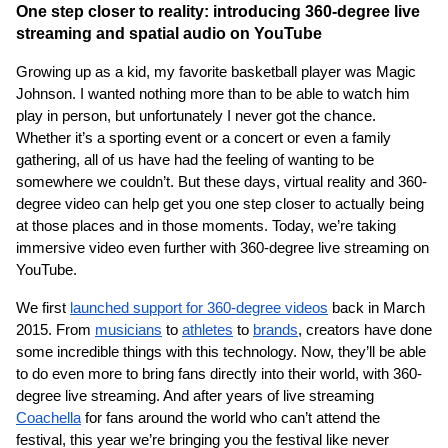
One step closer to reality: introducing 360-degree live 
streaming and spatial audio on YouTube
Growing up as a kid, my favorite basketball player was Magic 
Johnson. I wanted nothing more than to be able to watch him 
play in person, but unfortunately I never got the chance. 
Whether it’s a sporting event or a concert or even a family 
gathering, all of us have had the feeling of wanting to be 
somewhere we couldn’t. But these days, virtual reality and 360-
degree video can help get you one step closer to actually being 
at those places and in those moments. Today, we’re taking 
immersive video even further with 360-degree live streaming on 
YouTube.
We first
launched support for 360-degree videos
 back in March 
2015. From
musicians
 to
athletes
 to
brands
, creators have done 
some incredible things with this technology. Now, they’ll be able 
to do even more to bring fans directly into their world, with 360-
degree live streaming. And after years of live streaming 
Coachella
 for fans around the world who can’t attend the 
festival, this year we’re bringing you the festival like never 