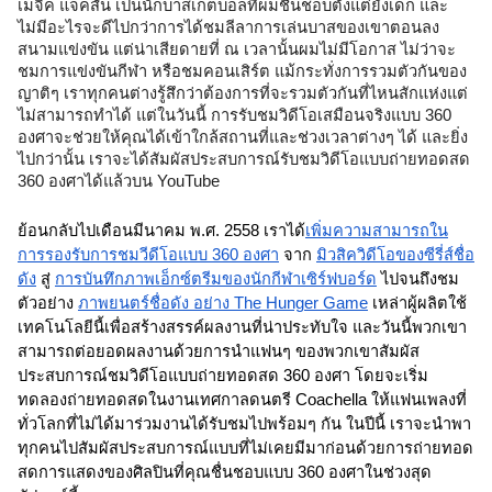
เมจิค แจ็คสัน เป็นนักบาสเก็ตบอลที่ผมชื่นชอบตั้งแต่ยังเด็ก และ
ไม่มีอะไรจะดีไปกว่าการได้ชมลีลาการเล่นบาสของเขาตอนลง
สนามแข่งขัน แต่น่าเสียดายที่ ณ เวลานั้นผมไม่มีโอกาส ไม่ว่าจะ
ชมการแข่งขันกีฬา หรือชมคอนเสิร์ต แม้กระทั่งการรวมตัวกันของ
ญาติๆ เราทุกคนต่างรู้สึกว่าต้องการที่จะรวมตัวกันที่ไหนสักแห่งแต่
ไม่สามารถทำได้ แต่ในวันนี้ การรับชมวิดีโอเสมือนจริงแบบ 360 
องศาจะช่วยให้คุณได้เข้าใกล้สถานที่และช่วงเวลาต่างๆ ได้ และยิ่ง
ไปกว่านั้น เราจะได้สัมผัสประสบการณ์รับชมวิดีโอแบบถ่ายทอดสด 
360 องศาได้แล้วบน YouTube
ย้อนกลับไปเดือนมีนาคม พ.ศ. 2558 เราได้
เพิ่มความสามารถใน
การรองรับการชมวีดีโอแบบ 360 องศา
 จาก 
มิวสิควิดีโอของซีรี่ส์ชื่อ
ดัง
 สู่ 
การบันทึกภาพเอ็กซ์ตรีมของนักกีฬาเซิร์ฟบอร์ด
 ไปจนถึงชม
ตัวอย่าง 
ภาพยนตร์ชื่อดัง อย่าง The Hunger Game
 เหล่าผู้ผลิตใช้
เทคโนโลยีนี้เพื่อสร้างสรรค์ผลงานที่น่าประทับใจ และวันนี้พวกเขา
สามารถต่อยอดผลงานด้วยการนำแฟนๆ ของพวกเขาสัมผัส
ประสบการณ์ชมวิดีโอแบบถ่ายทอดสด 360 องศา โดยจะเริ่ม
ทดลองถ่ายทอดสดในงานเทศกาลดนตรี Coachella ให้แฟนเพลงที่
ทั่วโลกที่ไม่ได้มาร่วมงานได้รับชมไปพร้อมๆ กัน ในปีนี้ เราจะนำพา
ทุกคนไปสัมผัสประสบการณ์แบบที่ไม่เคยมีมาก่อนด้วยการถ่ายทอด
สดการแสดงของศิลปินที่คุณชื่นชอบแบบ 360 องศาในช่วงสุด