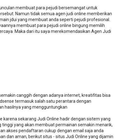
rmunculan membuat para pejudi bersemangat untuk
ersebut. Namun tidak semua agen judi online memberikan
n jdui yang membuat anda seperti pejudi profesional.
ayaannya membuat para pejudi online bingung memilih
percaya. Maka dari itu saya merekomendasikan Agen Judi
emakin canggih dengan adanya internet, kreatifitas bisa
dsense termasuk salah satu perantara dengan
an hasilnya yang mengguntungkan
ine karena sekarang Judi Online hadir dengan sistem yang
g tinggi yang akan membuat permainan semakin menarik,
an akses pendaftaran cukup dengan email saja anda
 dan aman, berikut situs - situs Judi Online yang dijamin