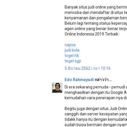
Banyak situs judi online yang be
mencoba dan mendaftar di situs t
kenyamanan dan pengalaman bermai
Belum lagi tentang status keperc
agen online yang benar-benar ter
Online Indonesia 2019 Terbaik :
capsa
judi bola
togel hk
togel sgp
5 มีนาคม 2562 เวลา 10:16
Edo Rahmayadi
กล่าวว่า...
Di era sekarang pemuda - pemudi s
menghasilkan dengan itu Google A
kemudahan cara penerapan nya d
Begitu juga dengan situs Judi Onl
canggih dan server kecepatan yan
tidakk hanya itu dengan kemudaha
sudah boisa bermain dengan nyaman