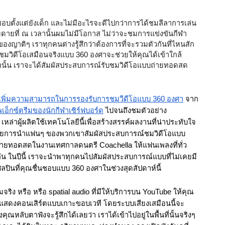
นชอบตั้งแต่ยังเด็ก และไม่มีอะไรจะดีไปกว่าการได้ชมลีลาการเล่น
ายที่ ณ เวลานั้นผมไม่มีโอกาส ไม่ว่าจะชมการแข่งขันกีฬา 
องญาติๆ เราทุกคนต่างรู้สึกว่าต้องการที่จะรวมตัวกันที่ไหนสัก
บชมวิดีโอเสมือนจริงแบบ 360 องศาจะช่วยให้คุณได้เข้าใกล้
ว่านั้น เราจะได้สัมผัสประสบการณ์รับชมวิดีโอแบบถ่ายทอดสด 
เพิ่มความสามารถในการรองรับการชมวีดีโอแบบ 360 องศา
 จาก 
เอ็กซ์ตรีมของนักกีฬาเซิร์ฟบอร์ด
 ไปจนถึงชมตัวอย่าง 
 เหล่าผู้ผลิตใช้เทคโนโลยีนี้เพื่อสร้างสรรค์ผลงานที่น่าประทับใจ 
วยการนำแฟนๆ ของพวกเขาสัมผัสประสบการณ์ชมวิดีโอแบบ
ายทอดสดในงานเทศกาลดนตรี Coachella ให้แฟนเพลงที่ทั่ว
กัน ในปีนี้ เราจะนำพาทุกคนไปสัมผัสประสบการณ์แบบที่ไม่เคยมี
นที่คุณชื่นชอบแบบ 360 องศาในช่วงสุดสัปดาห์นี้
จริง หรือ หรือ spatial audio ที่มีให้บริการบน YouTube ให้คุณ
รแสดงคอนเสิร์ตแบบเกาะขอบเวที โดยระบบเสียงเสมือนนี้จะ
ุณหลับตาฟังจะรู้สึกได้เลยว่า เราได้เข้าไปอยู่ในพื้นที่นั้นจริงๆ 