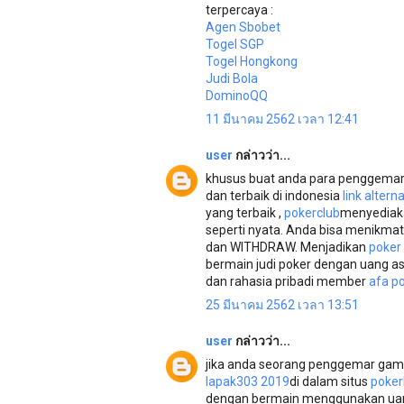
terpercaya :
Agen Sbobet
Togel SGP
Togel Hongkong
Judi Bola
DominoQQ
11 มีนาคม 2562 เวลา 12:41
user
กล่าวว่า...
khusus buat anda para penggemar p
dan terbaik di indonesia
link alter
yang terbaik ,
pokerclub
menyediak
seperti nyata. Anda bisa menikma
dan WITHDRAW. Menjadikan
poker 
bermain judi poker dengan uang 
dan rahasia pribadi member
afa p
25 มีนาคม 2562 เวลา 13:51
user
กล่าวว่า...
jika anda seorang penggemar gam
lapak303 2019
di dalam situs
poker
dengan bermain menggunakan uang