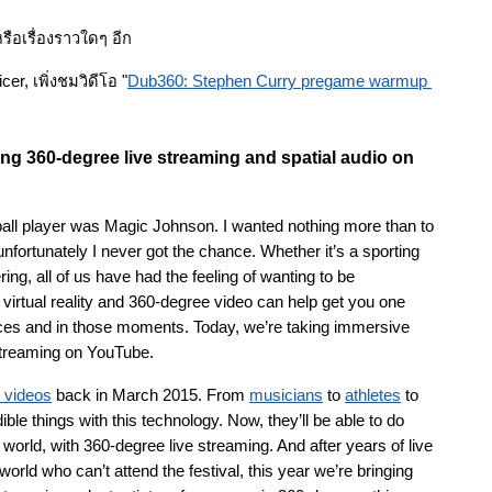
รือเรื่องราวใดๆ อีก
r, เพิ่งชมวิดีโอ "
Dub360: Stephen Curry pregame warmup 
cing 360-degree live streaming and spatial audio on 
all player was Magic Johnson. I wanted nothing more than to 
nfortunately I never got the chance. Whether it’s a sporting 
ing, all of us have had the feeling of wanting to be 
irtual reality and 360-degree video can help get you one 
laces and in those moments. Today, we’re taking immersive 
 streaming on YouTube.
 videos
 back in March 2015. From
musicians
 to
athletes
 to
le things with this technology. Now, they’ll be able to do 
 world, with 360-degree live streaming. And after years of live 
world who can’t attend the festival, this year we’re bringing 