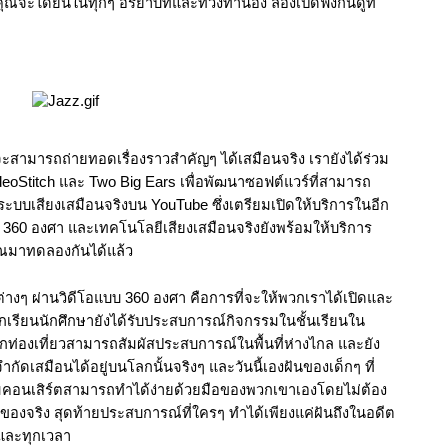
ไม่ว่าจะเป็นระยะใกล้ ไกล ตื้น ลึกเท่าไหร่ คุณจะได้ยินในทุกๆ อริยาบทและท่วงทำนอง ลองเปิดฟังกันดูที่ 
นจะสามารถถ่ายทอดเรื่องราวสำคัญๆ ได้เสมือนจริง เรายังได้ร่วม
deoStitch และ Two Big Ears เพื่อพัฒนาซอฟต์แวร์ที่สามารถ
บเสียงเสมือนจริงบน YouTube ซึ่งเตรียมเปิดให้บริการในอีก
 360 องศา และเทคโนโลยีเสียงเสมือนจริงยังพร้อมให้บริการ
คุณมาทดลองกันได้แล้ว
่างๆ ผ่านวิดีโอแบบ 360 องศา คือการที่จะให้พวกเราได้เปิดและ
กเรียนนักศึกษายังได้รับประสบการณ์กิจกรรมในชั้นเรียนใน
กท่องเที่ยวสามารถสัมผัสประสบการณ์ในพื้นที่ห่างไกล และยัง
ำกัดเสมือนได้อยู่บนโลกนั้นจริงๆ และวันนี้เองฝันของเด็กๆ ที่
อนเสิร์ตสามารถทำได้ง่ายด้วยมือของพวกเขาเองโดยไม่ต้อง
งจริง สุดท้ายประสบการณ์ที่ใครๆ ทำได้เพียงแค่ฝันถึงในอดีต 
 และทุกเวลา