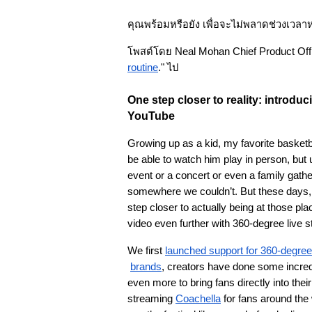
คุณพร้อมหรือยัง เพื่อจะไม่พลาดช่วงเวลาห
โพสต์โดย Neal Mohan Chief Product Office
routine
." ไป
One step closer to reality: introdu
YouTube
Growing up as a kid, my favorite basketb
be able to watch him play in person, but u
event or a concert or even a family gather
somewhere we couldn’t. But these days, v
step closer to actually being at those p
video even further with 360-degree live
We first
launched support for 360-degree
brands
, creators have done some incredib
even more to bring fans directly into their
streaming 
Coachella
 for fans around the 