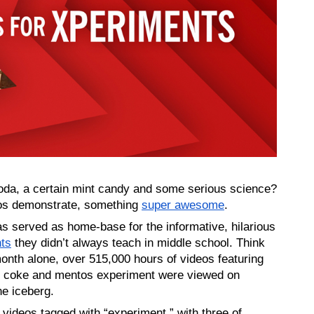
da, a certain mint candy and some serious science? 
os demonstrate, something 
super awesome
.
s served as home-base for the informative, hilarious 
ts
 they didn’t always teach in middle school. Think 
month alone, over 515,000 hours of videos featuring 
et coke and mentos experiment were viewed on 
he iceberg. 
n videos tagged with “experiment,” with three of 