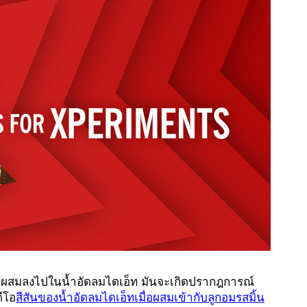
้นผสมลงไปในน้ำอัดลมไดเอ็ท มันจะเกิดปรากฎการณ์
ดีโอ
สีสันของน้ำอัดลมไดเอ็ทเมื่อผสมเข้ากับลูกอมรสมิ้น