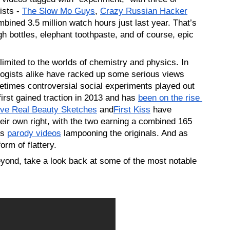
sts - 
The Slow Mo Guys
, 
Crazy Russian Hacker
mbined 3.5 million watch hours just last year. That’s 
gh bottles, elephant toothpaste, and of course, epic 
imited to the worlds of chemistry and physics. In 
logists alike have racked up some serious views 
times controversial social experiments played out 
irst gained traction in 2013 and has 
been on the rise 
ve Real Beauty Sketches
 and
First Kiss
 have 
ir own right, with the two earning a combined 165 
s 
parody videos
 lampooning the originals. And as 
form of flattery.
ond, take a look back at some of the most notable 