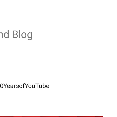
nd Blog
10YearsofYouTube