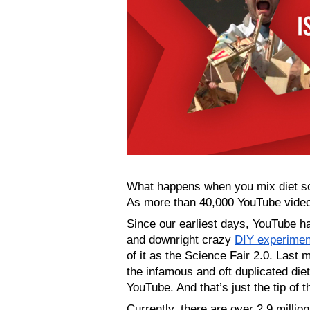
What happens when you mix diet so
As more than 40,000 YouTube vide
Since our earliest days, YouTube ha
and downright crazy 
DIY experimen
of it as the Science Fair 2.0. Last 
the infamous and oft duplicated di
YouTube. And that’s just the tip of t
Currently, there are over 2.9 millio