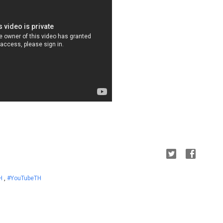
TH
,
#YouTubeTH