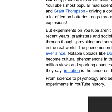
YouTube’s most popular mad scienti
and 
Grant Thompson
 - driving a co
a lot of lemon batteries, eggs throu
explosions! 
But experiments on YouTube aren’t l
recent years, pranksters and socio
through thought-provoking and some
in the real world. The phenomenon f
ever since
. Notable uploads like 
Do
become cultural phenomenons in the
million views and sparking countles
they say, 
imitation
 is the sincerest 
From science to psychology and bey
experiments in YouTube history.