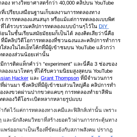
ทดลอง ทางวิทยาศาสตร์กว่า 40,000 คลิปบน YouTube 
าที่เปรียบเสมือนฐานเก็บผลงานการทดลองทาง
การ การทดลองแสนสนุก หรือแม้แต่การทดลองเเบบพิศ
t ที่ได้รวบรวมคลิปการทดลองแบบบ้านๆไว้ใน 
DIY 
อนในชั้นเรียนสมัยมัธยมก็เป็นได้ ลองคิดเสียว่านี่คือ 
ที่มีคลิปวิดีโอการทดลองที่ชวนฉงนและคลิปการทำการ
งในไดเอ็ทโค้กที่มีผู้เข้าชมบน YouTube แล้วกว่า 
รทดลองส่วนน้อยเท่านั้น
ที่มีการติดแท็กคำว่า “experiment” และนี่คือ 3 ช่องของ
รทดลองแนวโหดๆ ที่ได้รับความนิยมสูงสุดบน YouTube 
sian Hacker
และ
Grant Thompson
ที่มีจำนวนการ
ี่ผ่านมา ซึ่งคลิปที่มีผู้เข้าชมส่วนใหญ่คือ คลิปการทำ
ั้งฟองลงขวดผ่านปากขวดแคบๆ การทดลองทำยาสีฟัน
ารทดลองวิดีโอระเบิดหลากหลายรูปแบบ
กัดไว้แค่การทดลองทางเคมีและฟิสิกส์เท่านั้น เพราะ
ผลงๆ และนักสังคมวิทยาที่สร้างยอดวิวผ่านการกระตุ้นทาง
พร่ออกมาเป็นเรื่องที่ขัดแย้งกับสภาพสังคม ปรากฎ