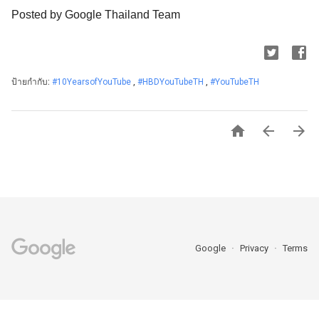
Posted by Google Thailand Team
ป้ายกำกับ:
#10YearsofYouTube
,
#HBDYouTubeTH
,
#YouTubeTH



Google
Privacy
Terms