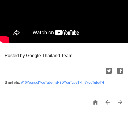
Posted by Google Thailand Team
ป้ายกำกับ:
#10YearsofYouTube
,
#HBDYouTubeTH
,
#YouTubeTH


