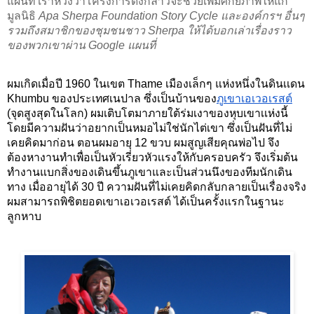
แผนที่ เราหวังว่าโครงการดังกล่าวจะช่วยเพิ่มศักยภาพให้แก่ 
มูลนิธิ 
Apa Sherpa Foundation Story Cycle และองค์กรฯ อื่นๆ 
รวมถึงสมาชิกของชุมชนชาว Sherpa ให้ได้บอกเล่าเรื่องราว
ของพวกเขาผ่าน Google แผนที่ 
ผมเกิดเมื่อปี 1960 ในเขต Thame เมืองเล็กๆ แห่งหนึ่งในดินเเดน 
Khumbu ของประเทศเนปาล ซึ่งเป็นบ้านของ
ภูเขา
เอเวอเรสต์
(จุดสูงสุดในโลก) ผมเติบโตมาภายใต้ร่มเงาของหุบเขาเเห่งนี้ 
โดยมีความฝันว่าอยากเป็นหมอไม่ใช่นักไต่เขา ซึ่งเป็นฝันที่ไม่
เคยคิดมาก่อน ตอนผมอายุ 12 ขวบ ผมสูญเสียคุณพ่อไป จึง
ต้องหางานทำเพื่อเป็นหัวเรี่ยวหัวเเรงให้กับครอบครัว จึงเริ่มต้น
ทำงานแบกสิ่งของเดินขึ้นภูเขาและเป็นส่วนนึงของทีมนักเดิน
ทาง เมื่ออายุได้ 30 ปี ความฝันที่ไม่เคยคิดกลับกลายเป็นเรื่องจริง 
ผมสามารถพิชิตยอดเขา
เอเวอเรสต์
 ได้เป็นครั้งเเรกในฐานะ
ลูกหาบ