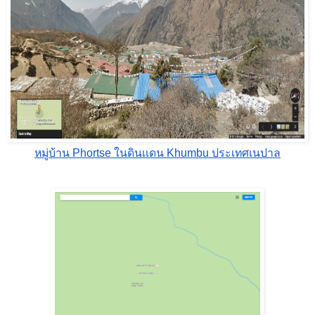
หมู่บ้าน Phortse ในดินเเดน Khumbu ประเทศเนปาล