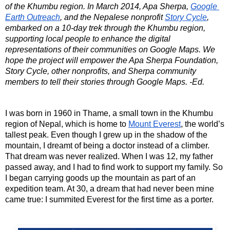
of the Khumbu region. In March 2014, Apa Sherpa, 
Google 
Earth Outreach
, and the Nepalese nonprofit 
Story Cycle
, 
embarked on a 10-day trek through the Khumbu region, 
supporting local people to enhance the digital 
representations of their communities on Google Maps. We 
hope the project will empower the Apa Sherpa Foundation, 
Story Cycle, other nonprofits, and Sherpa community 
members to tell their stories through Google Maps. -Ed.
I was born in 1960 in Thame, a small town in the Khumbu 
region of Nepal, which is home to 
Mount Everest
, the world’s 
tallest peak. Even though I grew up in the shadow of the 
mountain, I dreamt of being a doctor instead of a climber. 
That dream was never realized. When I was 12, my father 
passed away, and I had to find work to support my family. So 
I began carrying goods up the mountain as part of an 
expedition team. At 30, a dream that had never been mine 
came true: I summited Everest for the first time as a porter.