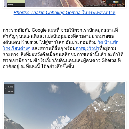
Phortse Thakiri Chholing Gomba
 ในประเทศเนปาล
การร่วมมือกับ Google แผนที่ ช่วยให้พวกเราปักหมุดสถานที่
สำคัญๆ บนแผนที่เเละเเบ่งบันมุมมองที่สวยงามมากมายขอ
งดินเเดน Khumbu ไปสู่ชาวโลก อันประกอบด้วย 
วัด
บ้านพัก
โรงเรียนต่างๆ
 เ
เละสถานที่อื่นๆ พร้อม
ภาพฝูงวัวป่า
ที่อยู่ตาม
รายทาง! สิ่งที่ผมหวังคือเมื่อคนคลิกชมภาพเหล่านี้เเล้ว จะทำให้
พวกเขามีความเข้าใจเกี่ยวกับดินเเดนเเละผู้คนชาว Sherpa ที่
อาศัยอยู่ ณ ที่เเห่งนี้ ได้อย่างลึกซึ้งขึ้น