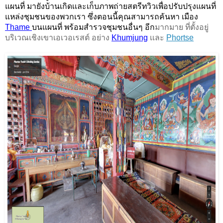
แผนที่ มายังบ้านเกิดเเละเก็บภาพถ่ายสตรีทวิวเพื่อปรับปรุงแผนที่
แหล่งชุมชนของพวกเรา ซึ่งตอนนี้คุณสามารถค้นหา เมือง 
Thame 
บนแผนที่ พร้อมสำรวจชุมชนอื่นๆ อีก
มากมาย ที่ตั้งอยู่
บริเวณเชิงเขา
เอเวอเรสต์ อย่าง
Khumjung
เเละ
Phortse