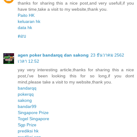
thanks for sharing this a nice post,and very usefull,if you
have time,take a visit to my website,thank you.
Paito HK
keluaran hk
data hk
ตอบ
agen poker bandarqq dan sakong
23 ธันวาคม 2562
เวลา 12:52
yay very interesting article,thanks for sharing this a nice
post,i've been looking this for so long,if you dont
mind,please take a visit to my website,thank you.
bandarqq
pokerqq
sakong
bandar99
Singapore Prize
Togel Singapore
Sgp Prize
prediksi hk
prediksi sgp