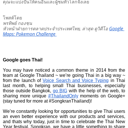
คุณจะแบ่งปันให้คนอื่นและผู้ชมทั่วโลกจังเลย 
โพสต์โดย
พรทิพย์ กองชุน 
หัวหน้าฝ่ายการตลาดประจำประเทศไทย, 
ล่าสุด 
ดูวิดีโอ 
Google 
Maps: Pokemon Challenge 
Google goes Thai
!
You may have noticed a common theme in 2014 from the 
team at Google Thailand ~ we’re going Thai in a big way ~ 
from the launch of 
Voice Search and Voice Typing
 in Thai 
last month, to helping small Thai businesses, especially 
those outside Bangkok, 
go BIG
 with the help of the web, to 
sharing more unique 
#ThailandOnly
 moments on Google+ 
(stay tuned for more at #SongkranThailand)!
We’re constantly looking for opportunities to give Thai users 
an even better experience with our products and services, 
and thats why today, just in time to celebrate the Thai New 
Year festival, Songkran, we have a little something to share 