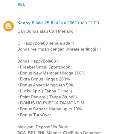
ตอบ
Kanny Silvia
25 สิงหาคม 2562 เวลา 21:00
Cari Bonus atau Cari Menang ?
Di HappyBola88 semua ada !!
Bonus melimpah dengan winrate tertinggi !!!
Bonus HappyBola88 :
• Freebet Untuk Sportsbook
• Bonus New Member Hingga 100%
• Extra Bonus Hingga 200%
• Bonus Absen Mingguan 50K
• Lucky Spin ( Tanpa Diundi )
• Point Reward ( Tanpa Diundi )
• BONUS UC PUBG & DIAMOND ML
• Bonus Deposit Harian up to 10%
• Bonus TurnOver
Melayani Deposit Via Bank :
BCA, BRI, BNI, Mandiri, CIMB dan Danamon