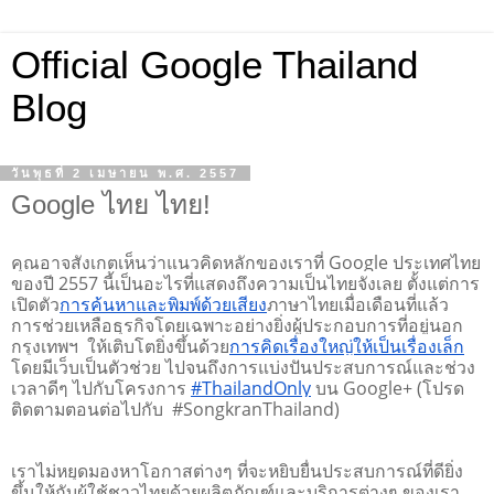
Official Google Thailand
Blog
วันพุธที่ 2 เมษายน พ.ศ. 2557
Google ไทย ไทย!
คุณอาจสังเกตเห็นว่าแนวคิดหลักของเราที่ Google ประเทศไทย
ของปี 2557 นี้เป็นอะไรที่แสดงถึงความเป็นไทยจังเลย ตั้งแต่การ
เปิดตัว
การค้นหาและพิมพ์ด้วยเสียง
ภาษาไทยเมื่อเดือนที่แล้ว 
การช่วยเหลือธุรกิจโดยเฉพาะอย่างยิ่งผู้ประกอบการที่อยู่นอก
กรุงเทพฯ  ให้เติบโตยิ่งขึ้นด้วย
การคิดเรื่องใหญ่ให้เป็นเรื่องเล็ก
โดยมีเว็บเป็นตัวช่วย ไปจนถึงการแบ่งปันประสบการณ์และช่วง
เวลาดีๆ ไปกับโครงการ 
#ThailandOnly
 บน Google+ (โปรด
ติดตามตอนต่อไปกับ  #SongkranThailand)
เราไม่หยุดมองหาโอกาสต่างๆ ที่จะหยิบยื่นประสบการณ์ที่ดียิ่ง
ขึ้นให้กับผู้ใช้ชาวไทยด้วยผลิตภัณฑ์และบริการต่างๆ ของเรา 