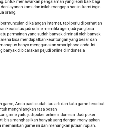
ang. Untuk menawarkan pengalaman yang lebih baik bagi
an layanan kami dan inilah mengapa hari ini kami ingin
a orang.
g bermunculan di kalangan internet, tapi perlu di perhatian
n kecil situs judi online memiliki agen judi yang bisa
uatu permainan yang sudah banyak diminati oleh banyak
a karena bisa mendapatkan keuntungan yang besar dan
i manapun hanya menggunakan smartphone anda. Ini
g banyak di bicarakan pejudi online di Indonesia :
ilah game, Anda pasti sudah tau arti dari kata game tersebut.
ntuk menghilangkan rasa bosan
 game yaitu judi poker online indonesia. Judi poker
bukti bisa menghasilkan banyak uang dengan menyiapkan
a memainkan game ini dan menangkan jutaan rupiah,