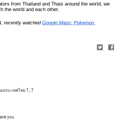
tors from Thailand and Thais around the world, we 
th the world and each other. 
, 
recently watched 
Google Maps: Pokemon 
หาของประเทศไทย T_T
hank you.