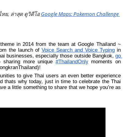
ทย, 
ล่าสุด 
ดูวิดีโอ 
Google Maps: Pokemon Challenge 
heme in 2014 from the team at Google Thailand ~ 
rom the launch of 
Voice Search and Voice Typing
 in 
hai businesses, especially those outside Bangkok, 
go 
o sharing more unique 
#ThailandOnly
 moments on 
SongkranThailand)!
unities to give Thai users an even better experience 
 thats why today, just in time to celebrate the Thai 
e a little something to share that we hope you’re as 