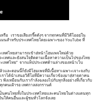
ือ   เราขอเสียงกรี๊ดดังๆ จากทุกคนที่มีวิดีโออยู่ใน
หัวใจกันหน่อย  ฉิ่งฉับกรับรัวให้กับโดเมนสำหรับประเทศไทยโดยเฉพาะของ YouTube ที่ 
นประเทศไทยสามารถเข้าสู่หน้าโฮมเพจใหม่ด้วย 
งประเทศและยังสนใจติดตามเนื้อหาความเป็นไปของไทย
ประเทศไทย”  จากแท็ปประเทศด้านล่างของหน้าเว็บ 
วและตอนนี้ก็ยังมีโฮมเพจที่มีเนื้อหาเฉพาะเจาะจงกับ
าเราได้นำเสนอวิดีโอที่มีความเกี่ยวข้องมาสู่สายตาคน
ังเหมือนกับเรากำลังฉลองไปกับทุกสิ่งอย่างที่เกี่ยวกับ
ทุกคนเฝ้ารอ เทศกาลสงกรานต์ 
e ที่เป็นคนไทยทั้งในประเทศไทยและคนไทยในต่างแดนทุก
ันให้คนอื่นและผู้ชมทั่วโลกจังเลย 