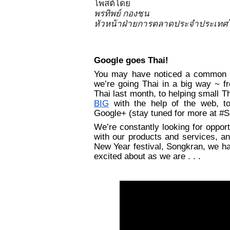
โพสต์โดย
พรทิพย์ กองชุน 
หัวหน้าฝ่ายการตลาดประจำประเทศไ
Google goes Thai
!
You may have noticed a common t
we’re going Thai in a big way ~ f
Thai last month, to helping small T
BIG
 with the help of the web, t
Google+ (stay tuned for more at #
We’re constantly looking for opport
with our products and services, and
New Year festival, Songkran, we hav
excited about as we are . . . 