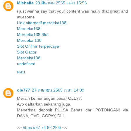
Michelle
29 มีนาคม 2565 เวลา 15:56
i just wanna say that your content was really that great and
awesome
Link alternatif merdeka138
Merdeka138
Merdeka138 Slot
Merdeka 138
Slot Online Terpercaya
Slot Gacor
Merdeka138
undefined
ตอบ
ole777
27 เมษายน 2565 เวลา 14:09
Meraih kemenangan besar OLE77.
Ayo daftarkan sekarang juga.
Menerima deposit PULSA Bebas dari POTONGAN! via
DANA, OVO, GOPAY, DLL
>>
https://97.74.82.254/
<<