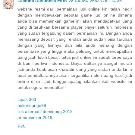
Lalatina Dustiness Ford
28 มีนาคม 2562 เวลา 14:35
website resmi dari permainan judi online kini telah hadir
dengan membawakan seputar game judi online dimana
anda bisa memainkan game ini akan mendapatkan uang
yang di taruhkan bersama player player seluruh indonesia
yang sudah tergabung dalam permainan ini. Dengan anda
memasang deposit yang rendah anda sudah bisa taruhan
dengan yang lainnya dan bila anda menang dengan
persentase yang tinggi maka peluang untuk mendapatkan
uang jauh lebih besar. Situs judi online ini sudah terpercaya
di bumi pertiwi indonesia. Biaya daftarnya sangat murah
jadi anda tidak usah khawatir uang yang sudah anda kirim
buat pendaftarannya akan tergantikan oleh uang hasil judi
online di sini jadi tunggu apalagi silahkan ikuti website ini
untuk segera mendaftar!!
lapak 303
pokerlounge99
link alternatif dominoqq 2019
armanipoker 2019
ตอบ