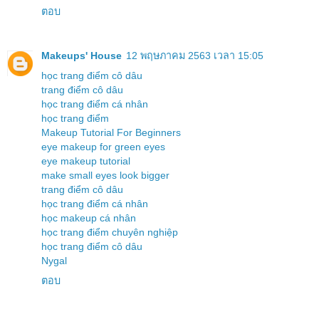
ตอบ
Makeups' House
12 พฤษภาคม 2563 เวลา 15:05
học trang điểm cô dâu
trang điểm cô dâu
học trang điểm cá nhân
học trang điểm
Makeup Tutorial For Beginners
eye makeup for green eyes
eye makeup tutorial
make small eyes look bigger
trang điểm cô dâu
học trang điểm cá nhân
học makeup cá nhân
học trang điểm chuyên nghiệp
học trang điểm cô dâu
Nygal
ตอบ