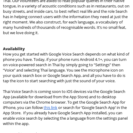
Thai. Our volunteers are asked to read popular queries in their native 
tongue, in a variety of acoustic conditions such as in restaurants, out on 
busy streets, and inside cars, to best reflect real life and the role Search 
has in helping connect users with the information they need at just the 
right moment. We also construct, for each language, a vocabulary of 
many hundreds of thousands of recognisable words. It’s no small feat, 
but we love doing it.
Availability
How you get started with Google Voice Search depends on what kind of 
phone you have. Today, if your phone runs Android 
4.1+
,
 you can turn 
on voice-powered search in Thai by simply going to “Settings” then 
“Voice” and selecting Thai language. You see the microphone icon on 
your quick search box or Google Search App, and all you have to do is 
tap the icon to start searching with just the sound of your voice.
Thai Voice Search is coming soon to iOS devices via the Google Search 
App (available for download from the App Store) and to desktop 
computers via the Chrome browser. To get the Google Search App for 
iPhone, you can follow 
this link
 or search for ‘Google Search App’ in the 
App Store.  If you already have Google Search App installed, you can 
enable voice search by selecting the a language from the settings panel 
within the app.