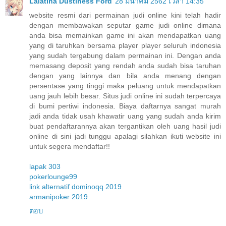
Lalatina Dustiness Ford
28 มีนาคม 2562 เวลา 14:35
website resmi dari permainan judi online kini telah hadir
dengan membawakan seputar game judi online dimana
anda bisa memainkan game ini akan mendapatkan uang
yang di taruhkan bersama player player seluruh indonesia
yang sudah tergabung dalam permainan ini. Dengan anda
memasang deposit yang rendah anda sudah bisa taruhan
dengan yang lainnya dan bila anda menang dengan
persentase yang tinggi maka peluang untuk mendapatkan
uang jauh lebih besar. Situs judi online ini sudah terpercaya
di bumi pertiwi indonesia. Biaya daftarnya sangat murah
jadi anda tidak usah khawatir uang yang sudah anda kirim
buat pendaftarannya akan tergantikan oleh uang hasil judi
online di sini jadi tunggu apalagi silahkan ikuti website ini
untuk segera mendaftar!!
lapak 303
pokerlounge99
link alternatif dominoqq 2019
armanipoker 2019
ตอบ