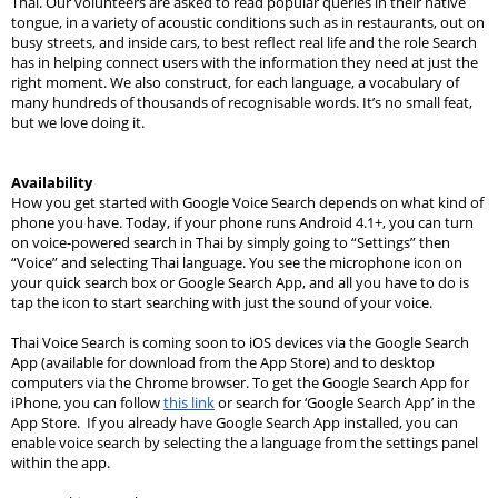
Thai. Our volunteers are asked to read popular queries in their native 
tongue, in a variety of acoustic conditions such as in restaurants, out on 
busy streets, and inside cars, to best reflect real life and the role Search 
has in helping connect users with the information they need at just the 
right moment. We also construct, for each language, a vocabulary of 
many hundreds of thousands of recognisable words. It’s no small feat, 
but we love doing it.
Availability
How you get started with Google Voice Search depends on what kind of 
phone you have. Today, if your phone runs Android 
4.1+
,
 you can turn 
on voice-powered search in Thai by simply going to “Settings” then 
“Voice” and selecting Thai language. You see the microphone icon on 
your quick search box or Google Search App, and all you have to do is 
tap the icon to start searching with just the sound of your voice.
Thai Voice Search is coming soon to iOS devices via the Google Search 
App (available for download from the App Store) and to desktop 
computers via the Chrome browser. To get the Google Search App for 
iPhone, you can follow 
this link
 or search for ‘Google Search App’ in the 
App Store.  If you already have Google Search App installed, you can 
enable voice search by selecting the a language from the settings panel 
within the app.