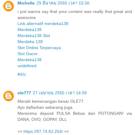
Michelle
29 มีนาคม 2565 เวลา 15:56
i just wanna say that your content was really that great and
awesome
Link alternatif merdeka138
Merdeka138
Merdeka138 Slot
Merdeka 138
Slot Online Terpercaya
Slot Gacor
Merdeka138
undefined
ตอบ
ole777
27 เมษายน 2565 เวลา 14:09
Meraih kemenangan besar OLE77.
Ayo daftarkan sekarang juga.
Menerima deposit PULSA Bebas dari POTONGAN! via
DANA, OVO, GOPAY, DLL
>>
https://97.74.82.254/
<<