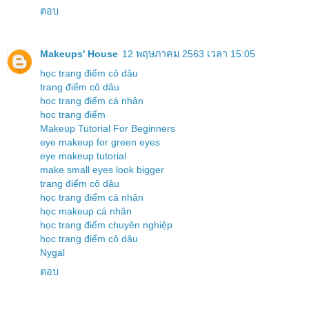
ตอบ
Makeups' House
12 พฤษภาคม 2563 เวลา 15:05
học trang điểm cô dâu
trang điểm cô dâu
học trang điểm cá nhân
học trang điểm
Makeup Tutorial For Beginners
eye makeup for green eyes
eye makeup tutorial
make small eyes look bigger
trang điểm cô dâu
học trang điểm cá nhân
học makeup cá nhân
học trang điểm chuyên nghiệp
học trang điểm cô dâu
Nygal
ตอบ