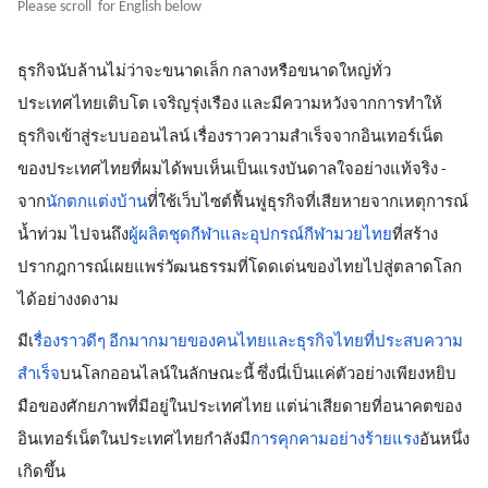
Please scroll  for English below
ธุรกิจนับล้านไม่ว่าจะขนาดเล็ก กลางหรือขนาดใหญ่ทั่ว
ประเทศไทยเติบโต เจริญรุ่งเรือง และมีความหวังจากการทำให้
ธุรกิจเข้าสู่ระบบออนไลน์ เรื่องราวความสำเร็จจากอินเทอร์เน็ต
ของประเทศไทยที่ผมได้พบเห็นเป็นแรงบันดาลใจอย่างแท้จริง - 
จาก
นักตกแต่งบ้าน
ที่่ใช้เว็บไซต์ฟื้นฟูธุรกิจที่เสียหายจากเหตุการณ์
น้ำท่วม ไปจนถึง
ผู้ผลิตชุดกีฬาและอุปกรณ์กีฬามวยไทย
ที่สร้าง
ปรากฎการณ์เผยแพร่วัฒนธรรมที่โดดเด่นของไทยไปสู่ตลาดโลก
ได้อย่างงดงาม
มีเ
รื่องราวดีๆ อีกมากมายของคนไทยและธุรกิจไทยที่ประสบความ
สำเร็จ
บนโลกออนไลน์ในลักษณะนี้ ซึ่งนี่เป็นแค่ตัวอย่างเพียงหยิบ
มือของศักยภาพที่มีอยู่ในประเทศไทย แต่น่าเสียดายที่อนาคตของ
อินเทอร์เน็ตในประเทศไทยกำลังมี
การคุกคามอย่างร้ายแรง
อันหนึ่ง
เกิดขึ้น