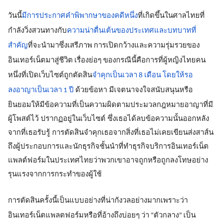
วันนี้
มีการประกาศคำพิพากษาของคดีหนึ่ง
ที่เกิดขึ้นในศาลไทยที่
กำลังวิ่งสวนทางกับ
ความน่าตื่นเต้นของประเทศและบทบาทที่
สำคัญ
ที่จะนำมาซึ่งเสรีภาพ การเปิดกว้างและความรุ่มรวยของ
อินเทอร์เน็ตมาสู่ชีวิต เรื่องย่อๆ ของกรณีนี้คือการที่ผู้หญิงไทยคน
หนึ่งที่เปิดเว็บไซต์ถูกตัดสิน
จำคุกเป็นเวลา 8 เดือน โดยให้รอ
 มีเจตนาจงใจสนับสนุนหรือ
ลงอาญาเป็นเวลา 1 ปี 
ด้วยข้อหา
ยินยอมให้มีข้อความที่เป็นความผิดตามประมวลกฎหมายอาญาที่มี
ผู้โพสต์ไว้ ปรากฏอยู่ในเว็บไซต์ ซึ่งเธอได้ลบข้อความนั้นออกหลัง
จากที่เธอรับรู้ การตัดสินจำคุกเธอจากสิ่งที่เธอไม่เคยเขียนส่งสาส์น
ถึงผู้ประกอบการและนักธุรกิจชั้นนำที่ทำธุรกิจบริการอินเทอร์เน็ต
แพลต์ฟอร์มในประเทศไทยว่าพวกเขาอาจถูกหรือถูกลงโทษอย่าง
รุนแรงจากการกระทำของผู้ใช้
การตัดสินครั้งนี้เป็นแบบอย่างที่น่ากังวลอย่างมากเพราะว่า
อินเทอร์เน็ตแพลตฟอร์มหรือที่อ้างถึงบ่อยๆ ว่า “ตัวกลาง” เป็น