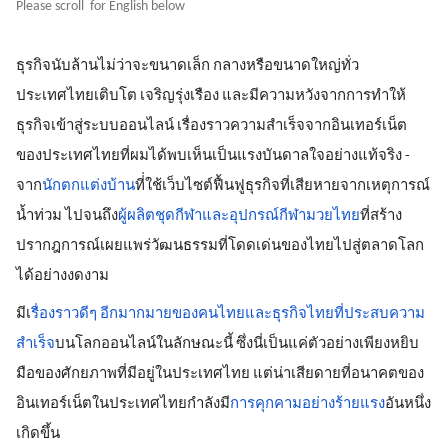
Please scroll  for English below
ธุรกิจนับล้านไม่ว่าจะขนาดเล็ก กลางหรือขนาดใหญ่ทั่ว
ประเทศไทยเติบโต เจริญรุ่งเรือง และมีความหวังจากการทำให้
ธุรกิจเข้าสู่ระบบออนไลน์ เรื่องราวความสำเร็จจากอินเทอร์เน็ต
ของประเทศไทยที่ผมได้พบเห็นเป็นแรงบันดาลใจอย่างแท้จริง - 
จาก
นักตกแต่งบ้าน
ที่่ใช้เว็บไซต์ฟื้นฟูธุรกิจที่เสียหายจากเหตุการณ์
น้ำท่วม ไปจนถึง
ผู้ผลิตชุดกีฬาและอุปกรณ์กีฬามวยไทย
ที่สร้าง
ปรากฎการณ์เผยแพร่วัฒนธรรมที่โดดเด่นของไทยไปสู่ตลาดโลก
ได้อย่างงดงาม
มีเ
รื่องราวดีๆ อีกมากมายของคนไทยและธุรกิจไทยที่ประสบความ
สำเร็จ
บนโลกออนไลน์ในลักษณะนี้ ซึ่งนี่เป็นแค่ตัวอย่างเพียงหยิบ
มือของศักยภาพที่มีอยู่ในประเทศไทย แต่น่าเสียดายที่อนาคตของ
อินเทอร์เน็ตในประเทศไทยกำลังมี
การคุกคามอย่างร้ายแรง
อันหนึ่ง
เกิดขึ้น