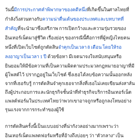
วันนี้
มีการประกาศคำพิพากษาของคดีหนึ่ง
ที่เกิดขึ้นในศาลไทยที่
กำลังวิ่งสวนทางกับ
ความน่าตื่นเต้นของประเทศและบทบาทที่
สำคัญ
ที่จะนำมาซึ่งเสรีภาพ การเปิดกว้างและความรุ่มรวยของ
อินเทอร์เน็ตมาสู่ชีวิต เรื่องย่อๆ ของกรณีนี้คือการที่ผู้หญิงไทยคน
หนึ่งที่เปิดเว็บไซต์ถูกตัดสิน
จำคุกเป็นเวลา 8 เดือน โดยให้รอ
 มีเจตนาจงใจสนับสนุนหรือ
ลงอาญาเป็นเวลา 1 ปี 
ด้วยข้อหา
ยินยอมให้มีข้อความที่เป็นความผิดตามประมวลกฎหมายอาญาที่มี
ผู้โพสต์ไว้ ปรากฏอยู่ในเว็บไซต์ ซึ่งเธอได้ลบข้อความนั้นออกหลัง
จากที่เธอรับรู้ การตัดสินจำคุกเธอจากสิ่งที่เธอไม่เคยเขียนส่งสาส์น
ถึงผู้ประกอบการและนักธุรกิจชั้นนำที่ทำธุรกิจบริการอินเทอร์เน็ต
แพลต์ฟอร์มในประเทศไทยว่าพวกเขาอาจถูกหรือถูกลงโทษอย่าง
รุนแรงจากการกระทำของผู้ใช้
การตัดสินครั้งนี้เป็นแบบอย่างที่น่ากังวลอย่างมากเพราะว่า
อินเทอร์เน็ตแพลตฟอร์มหรือที่อ้างถึงบ่อยๆ ว่า “ตัวกลาง” เป็น