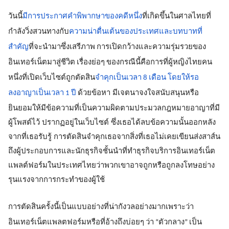
วันนี้
มีการประกาศคำพิพากษาของคดีหนึ่ง
ที่เกิดขึ้นในศาลไทยที่
กำลังวิ่งสวนทางกับ
ความน่าตื่นเต้นของประเทศและบทบาทที่
สำคัญ
ที่จะนำมาซึ่งเสรีภาพ การเปิดกว้างและความรุ่มรวยของ
อินเทอร์เน็ตมาสู่ชีวิต เรื่องย่อๆ ของกรณีนี้คือการที่ผู้หญิงไทยคน
หนึ่งที่เปิดเว็บไซต์ถูกตัดสิน
จำคุกเป็นเวลา 8 เดือน โดยให้รอ
 มีเจตนาจงใจสนับสนุนหรือ
ลงอาญาเป็นเวลา 1 ปี 
ด้วยข้อหา
ยินยอมให้มีข้อความที่เป็นความผิดตามประมวลกฎหมายอาญาที่มี
ผู้โพสต์ไว้ ปรากฏอยู่ในเว็บไซต์ ซึ่งเธอได้ลบข้อความนั้นออกหลัง
จากที่เธอรับรู้ การตัดสินจำคุกเธอจากสิ่งที่เธอไม่เคยเขียนส่งสาส์น
ถึงผู้ประกอบการและนักธุรกิจชั้นนำที่ทำธุรกิจบริการอินเทอร์เน็ต
แพลต์ฟอร์มในประเทศไทยว่าพวกเขาอาจถูกหรือถูกลงโทษอย่าง
รุนแรงจากการกระทำของผู้ใช้
การตัดสินครั้งนี้เป็นแบบอย่างที่น่ากังวลอย่างมากเพราะว่า
อินเทอร์เน็ตแพลตฟอร์มหรือที่อ้างถึงบ่อยๆ ว่า “ตัวกลาง” เป็น