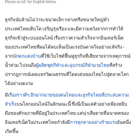
Please scroll  for English below
ธุรกิจนับล้านไม่ว่าจะขนาดเล็ก กลางหรือขนาดใหญ่ทั่ว
ประเทศไทยเติบโต เจริญรุ่งเรือง และมีความหวังจากการทำให้
ธุรกิจเข้าสู่ระบบออนไลน์ เรื่องราวความสำเร็จจากอินเทอร์เน็ต
ของประเทศไทยที่ผมได้พบเห็นเป็นแรงบันดาลใจอย่างแท้จริง - 
จาก
นักตกแต่งบ้าน
ที่่ใช้เว็บไซต์ฟื้นฟูธุรกิจที่เสียหายจากเหตุการณ์
น้ำท่วม ไปจนถึง
ผู้ผลิตชุดกีฬาและอุปกรณ์กีฬามวยไทย
ที่สร้าง
ปรากฎการณ์เผยแพร่วัฒนธรรมที่โดดเด่นของไทยไปสู่ตลาดโลก
ได้อย่างงดงาม
มีเ
รื่องราวดีๆ อีกมากมายของคนไทยและธุรกิจไทยที่ประสบความ
สำเร็จ
บนโลกออนไลน์ในลักษณะนี้ ซึ่งนี่เป็นแค่ตัวอย่างเพียงหยิบ
มือของศักยภาพที่มีอยู่ในประเทศไทย แต่น่าเสียดายที่อนาคตของ
อินเทอร์เน็ตในประเทศไทยกำลังมี
การคุกคามอย่างร้ายแรง
อันหนึ่ง
เกิดขึ้น