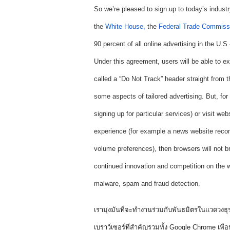
So we’re pleased to sign up to today’s indust
the 
White House,
 the 
Federal Trade Commiss
90 percent of all online advertising in the U.S
Under this agreement, users will be able to e
called a “Do Not Track” header straight from t
some aspects of tailored advertising. But, for
signing up for particular services) or visit web
experience (for example a news website recomm
volume preferences), then browsers will not b
continued innovation and competition on the we
malware, spam and fraud detection.
เรามุ่งมันที่จะทำงานร่วมกับพันธมิตรในแวดวงธ
เบราว์เซอร์ที่สำคัญรวมทั้ง Google Chrome เพื