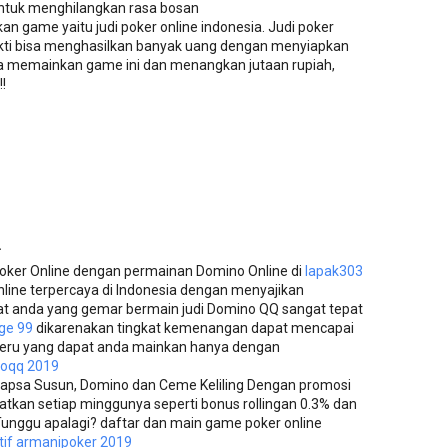
ntuk menghilangkan rasa bosan
 game yaitu judi poker online indonesia. Judi poker
bukti bisa menghasilkan banyak uang dengan menyiapkan
a memainkan game ini dan menangkan jutaan rupiah,
!!
.
Poker Online dengan permainan Domino Online di
lapak303
line terpercaya di Indonesia dengan menyajikan
uat anda yang gemar bermain judi Domino QQ sangat tepat
ge 99
dikarenakan tingkat kemenangan dapat mencapai
seru yang dapat anda mainkan hanya dengan
oqq 2019
 Capsa Susun, Domino dan Ceme Keliling Dengan promosi
tkan setiap minggunya seperti bonus rollingan 0.3% dan
Tunggu apalagi? daftar dan main game poker online
atif armanipoker 2019