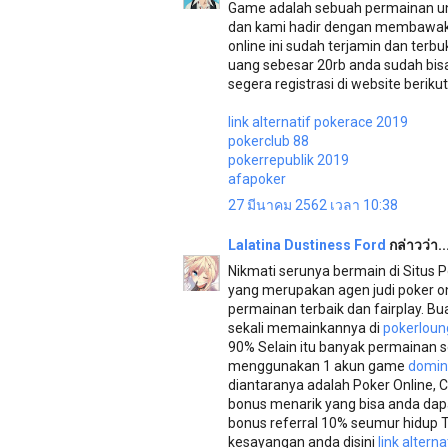
Game adalah sebuah permainan u
dan kami hadir dengan membawakan
online ini sudah terjamin dan ter
uang sebesar 20rb anda sudah bis
segera registrasi di website berikut
link alternatif pokerace 2019
pokerclub 88
pokerrepublik 2019
afapoker
27 มีนาคม 2562 เวลา 10:38
Lalatina Dustiness Ford
กล่าวว่า..
Nikmati serunya bermain di Situs 
yang merupakan agen judi poker on
permainan terbaik dan fairplay. B
sekali memainkannya di
pokerloun
90% Selain itu banyak permainan 
menggunakan 1 akun game
domin
diantaranya adalah Poker Online,
bonus menarik yang bisa anda dapa
bonus referral 10% seumur hidup 
kesayangan anda disini
link altern