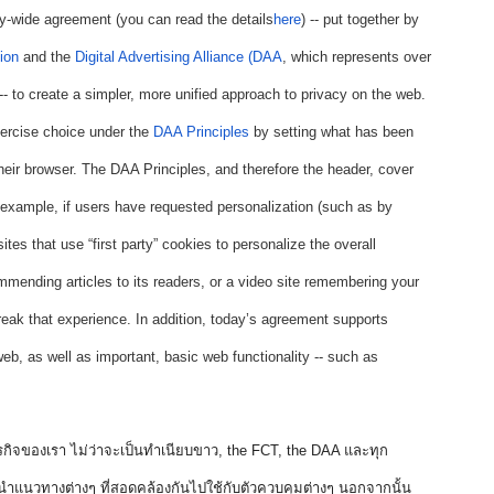
ry-wide agreement (you can read the details
here
) -- put together by 
ion
 and the 
Digital Advertising Alliance (DAA
, which represents over 
 -- to create a simpler, more unified approach to privacy on the web. 
xercise choice under the 
DAA Principles
 by setting what has been 
heir browser. The DAA Principles, and therefore the header, cover 
 example, if users have requested personalization (such as by 
sites that use “first party” cookies to personalize the overall 
ending articles to its readers, or a video site remembering your 
reak that experience. In addition, today’s agreement supports 
b, as well as important, basic web functionality -- such as 
ุรกิจของเรา ไม่ว่าจะเป็นทำเนียบขาว, the FCT, the DAA และทุก
่อนำแนวทางต่างๆ ที่สอดคล้องกันไปใช้กับตัวควบคุมต่างๆ นอกจากนั้น