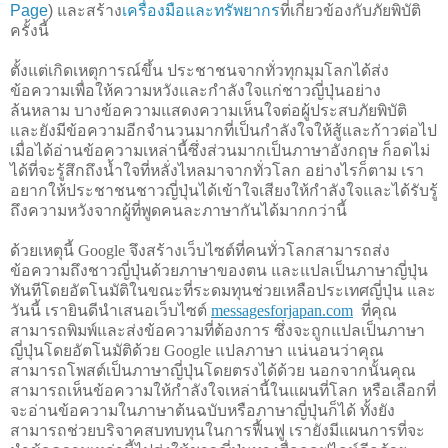
Page
) และสร้าง
เครื่องมือและทรัพยากร
ที่เกี่ยวข้องกับภัยพิบัติ
ครั้งนี้
ตั้งแต่เกิดเหตุการณ์ขึ้น ประชาชนจากทั่วทุกมุมโลกได้ส่ง
ข้อความเพื่อให้ความหวังและกำลังใจแก่ชาวญี่ปุ่นอย่าง
ล้นหลาม บางข้อความแสดงความเห็นใจต่อผู้ประสบภัยพิบัติ
และยังมีข้อความอีกจำนวนมากที่เป็นกำลังใจให้สู้และก้าวต่อไป
เมื่อได้อ่านข้อความเหล่านี้ซึ่งส่วนมากเป็นภาษาอังกฤษ ก็อดไม่
ได้ที่จะรู้สึกถึงน้ำใจที่หลั่งไหลมาจากทั่วโลก อย่างไรก็ตาม เรา
อยากให้ประชาชนชาวญี่ปุ่นได้เข้าใจเสียงให้กำลังใจและได้รับรู้
ถึงความหวังจากผู้ที่พูดคนละภาษากันได้มากกว่านี้
ด้วยเหตุนี้ Google จึงสร้างเว็บไซต์ที่คนทั่วโลกสามารถส่ง
ข้อความถึงชาวญี่ปุ่นด้วยภาษาของตน และแปลเป็นภาษาญี่ปุ่น
ทันทีโดยอัตโนมัติในขณะที่ระดมทุนช่วยเหลือประเทศญี่
ปุ่น และ
วันนี้ เรายินดีนำเสนอเว็บไซต์ 
messagesforjapan.com
  ที่คุณ
สามารถพิมพ์และส่งข้อความที่ต้องการ ซึ่งจะถูกแปลเป็นภาษา
ญี่ปุ่นโดยอัตโนมัติด้วย Google แปลภาษา แน่นอนว่าคุณ
สามารถโพสต์เป็นภาษาญี่ปุ่นโดยตรงได้ด้วย นอกจากนั้นคุณ
สามารถเห็นข้อความให้กำลังใจเหล่านี้ในแผนที่โลก หรือเลือกที่
จะอ่านข้อความในภาษาต้นฉบับหรือภาษาญี่ปุ่นก็ได้ ทั้งยัง
สามารถช่วยบริจาคสบทบทุนในการฟื้นฟู เรายังมีแผนการที่จะ