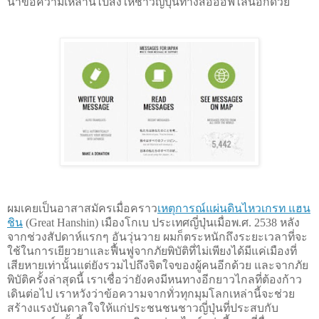
นำข้อความเหล่านี้ไปส่งให้ชาวญี่ปุ่นทางสื่อออฟไลน์อีกด้วย 
ผมเคยเป็นอาสาสมัคร
เมื่อคราว
เหตุการณ์แผ่นดินไหวเกรท แฮน
ชิน
 (Great Hanshin) เมืองโกเบ ประเทศญี่ปุ่นเมื่อพ.ศ. 2538 หลัง
จากช่วงสัปดาห์แรกๆ อันวุ่นวาย ผมก็ตระหนักถึงระยะเวลาที่จะ
ใช้ในการเยียวยาและฟื้นฟูจากภัยพิบัติที่ไม่เพียงได้มีแค่เมืองที่
เสียหายเท่านั้นแต่ยังรวมไปถึงจิตใจของผู้คนอีกด้วย และจากภัย
พิบัติครั้งล่าสุดนี้ เราเชื่อว่ายังคงมีหนทางอีกยาวไกลที่ต้องก้าว
เดินต่อไป เราหวังว่าข้อความจากทั่วทุกมุมโลกเหล่านี้จะช่วย
สร้างแรงบันดาลใจให้แก่ประชนชนชาวญี่ปุ่นที่ประสบกับ