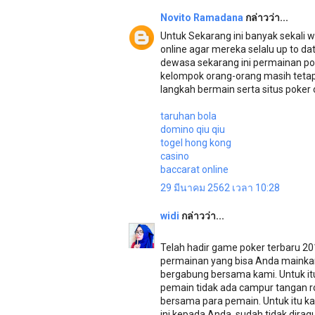
Novito Ramadana
กล่าวว่า...
Untuk Sekarang ini banyak sekali 
online agar mereka selalu up to d
dewasa sekarang ini permainan po
kelompok orang-orang masih tetap
langkah bermain serta situs poker
taruhan bola
domino qiu qiu
togel hong kong
casino
baccarat online
29 มีนาคม 2562 เวลา 10:28
widi
กล่าวว่า...
Telah hadir game poker terbaru 2
permainan yang bisa Anda mainka
bergabung bersama kami. Untuk it
pemain tidak ada campur tangan ro
bersama para pemain. Untuk itu k
ini kepada Anda, sudah tidak diragu