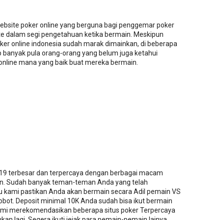
website poker online yang berguna bagi penggemar poker
ate dalam segi pengetahuan ketika bermain. Meskipun
ker online indonesia sudah marak dimainkan, di beberapa
 banyak pula orang-orang yang belum juga ketahui
 online mana yang baik buat mereka bermain.
019 terbesar dan terpercaya dengan berbagai macam
n. Sudah banyak teman-teman Anda yang telah
u kami pastikan Anda akan bermain secara Adil pemain VS
bot. Deposit minimal 10K Anda sudah bisa ikut bermain
ami merekomendasikan beberapa situs poker Terpercaya
kan lagi. Segera ikuti jejak para pemain-pemain lainya.