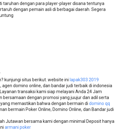
i taruhan dengan para player-player disana tentunya
ertaruh dengan pemain asli di berbagai daerah. Segera
runtung
.
kunjungi situs berikut. website ini
lapak303 2019
 agen domino online, dan bandar judi terbaik di indonesia
Layanan transaksi kami siap melayani Anda 24 Jam
n bersamaan dengan promosi yang juujur dan adil serta
i yang memastikan bahwa dengan bermain di
domino qq
 bermain Poker Online, Domino Online, dan Bandar judi
ilah Jutawan bersama kami dengan minimal Deposit hanya
ini
armani poker