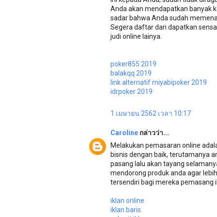
Anda akan mendapatkan banyak ke
sadar bahwa Anda sudah memenangk
Segera daftar dan dapatkan sensa
judi online lainya.
poker855 2019
balakqq 2019
link alternatif miyabipoker 2019
idrpoker 2019
1 เมษายน 2562 เวลา 10:17
Caroline
กล่าวว่า...
Melakukan pemasaran online adala
bisnis dengan baik, terutamanya a
pasang lalu akan tayang selamanya
mendorong produk anda agar lebih 
tersendiri bagi mereka pemasang i
iklan online
iklan baris