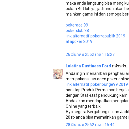
maka anda langsung bisa mengikut
bukan Bot loh ya, jadi anda akan b
mainkan game ini dan semoga be
pokerace 99
pokerclub 88
link alternatif pokerrepublik 2019
afapoker 2019
26 มีนาคม 2562 เวลา 16:27
Lalatina Dustiness Ford
กล่าวว่า..
Anda ingin menambah penghasilan? 
merupakan situs agen poker online,
link alternatif pokerlounge99 2019
nonstop Produk Permainan berjala
dengan Staf-staf pendukung kam
Anda akan mendapatkan pengalaman
Online yang terbaik.
Ayo segera Bergabung di dan Jad
20 rb anda bisa memainkan game 
28 มีนาคม 2562 เวลา 15:44