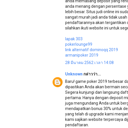
anda memasang deposit yang renda
anda menang dengan persentase y
lebih besar. Situs judi online ini s
sangat murah jadi anda tidak usah
pendaftarannya akan tergantikan ole
silahkan ikuti website ini untuk se
lapak 303
pokerlounge99
link alternatif dominoqq 2019
armanipoker 2019
28 มีนาคม 2562 เวลา 14:08
Unknown
กล่าวว่า...
Baru! game poker 2019 terbesar d
dipastikan Anda akan bermain secar
Segera kunjungi dan langsung daf
pertama. Hanya dengan deposit min
juga mengundang Anda untuk berg
mendapatkan bonus 30% untuk dep
yang telah di upgrade kami menjam
kami sajikan website terpercaya
pendaftaran.