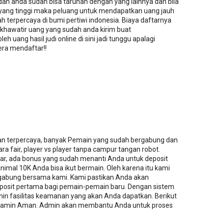
h anda sudah bisa taruhan dengan yang lainnya dan bila
ang tinggi maka peluang untuk mendapatkan uang jauh
udah terpercaya di bumi pertiwi indonesia. Biaya daftarnya
 khawatir uang yang sudah anda kirim buat
h uang hasil judi online di sini jadi tunggu apalagi
gera mendaftar!!
an terpercaya, banyak Pemain yang sudah bergabung dan
a fair, player vs player tanpa campur tangan robot.
tar, ada bonus yang sudah menanti Anda untuk deposit
imal 10K Anda bisa ikut bermain. Oleh karena itu kami
abung bersama kami. Kami pastikan Anda akan
osit pertama bagi pemain-pemain baru. Dengan sistem
in fasilitas keamanan yang akan Anda dapatkan. Berikut
 dijamin Aman. Admin akan membantu Anda untuk proses