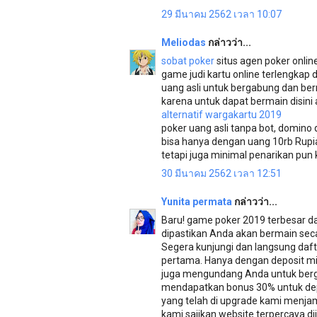
29 มีนาคม 2562 เวลา 10:07
Meliodas
กล่าวว่า...
sobat poker
situs agen poker onli
game judi kartu online terlengkap
uang asli untuk bergabung dan be
karena untuk dapat bermain disini
alternatif wargakartu 2019
poker uang asli tanpa bot, domino q
bisa hanya dengan uang 10rb Rupia
tetapi juga minimal penarikan pun ke
30 มีนาคม 2562 เวลา 12:51
Yunita permata
กล่าวว่า...
Baru! game poker 2019 terbesar d
dipastikan Anda akan bermain secar
Segera kunjungi dan langsung daf
pertama. Hanya dengan deposit min
juga mengundang Anda untuk berg
mendapatkan bonus 30% untuk dep
yang telah di upgrade kami menjam
kami sajikan website terpercaya