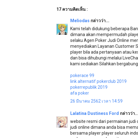
17 ความคิดเห็น :
Meliodas
กล่าวว่า...
Kami telah didukung beberapa Bank
dimana akan mempermudah player 
selaku Agen Poker Judi Online me
menyediakan Layanan Customer Se
player bila ada pertanyaan atau k
dan bisa dihubungi melalui LiveCh
kami sediakan Silahkan bergabun
pokerace 99
link alternatif pokerclub 2019
pokerrepublik 2019
afa poker
26 มีนาคม 2562 เวลา 14:59
Lalatina Dustiness Ford
กล่าวว่า..
website resmi dari permainan judi
judi online dimana anda bisa mem
bersama player player seluruh in