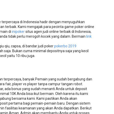
ne terpercaya di Indonesia hadir dengan menyuguhkan
 dan terbaik. Kami mengajak para pecinta game poker online
rmain di
inipoker
situs agen judi online terbaik di Indonesia,
 anda tidak perlu merogoh kocek yang dalam. Bermain
link
iu qiu, capsa, di bandar judi poker
pokerbo 2019
h saja. Bukan cuma minimal depositnya saja yang kecil
cil yaitu 10 ribu juga.
an terpercaya, banyak Pemain yang sudah bergabung dan
a fair, player vs player tanpa campur tangan robot.
tar, ada bonus yang sudah menanti Anda untuk deposit
imal 10K Anda bisa ikut bermain. Oleh karena itu kami
abung bersama kami. Kami pastikan Anda akan
osit pertama bagi pemain-pemain baru. Dengan sistem
in fasilitas keamanan yang akan Anda dapatkan. Berikut
 dijamin Aman. Admin akan membantu Anda untuk proses