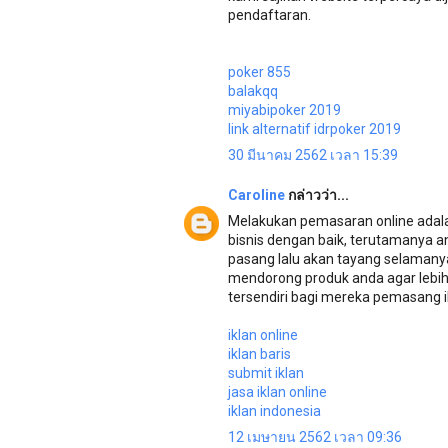
pendaftaran.
poker 855
balakqq
miyabipoker 2019
link alternatif idrpoker 2019
30 มีนาคม 2562 เวลา 15:39
Caroline
กล่าวว่า...
Melakukan pemasaran online adala
bisnis dengan baik, terutamanya a
pasang lalu akan tayang selamanya
mendorong produk anda agar lebih 
tersendiri bagi mereka pemasang i
iklan online
iklan baris
submit iklan
jasa iklan online
iklan indonesia
12 เมษายน 2562 เวลา 09:36