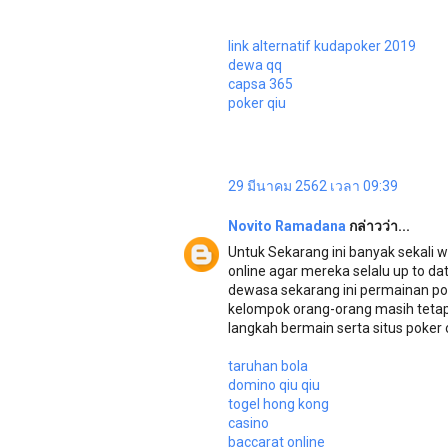
link alternatif kudapoker 2019
dewa qq
capsa 365
poker qiu
29 มีนาคม 2562 เวลา 09:39
Novito Ramadana
กล่าวว่า...
Untuk Sekarang ini banyak sekali 
online agar mereka selalu up to d
dewasa sekarang ini permainan po
kelompok orang-orang masih tetap
langkah bermain serta situs poker
taruhan bola
domino qiu qiu
togel hong kong
casino
baccarat online